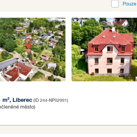
Pouz
1 m², Liberec
(ID 244-NP02991)
nečleněné město)