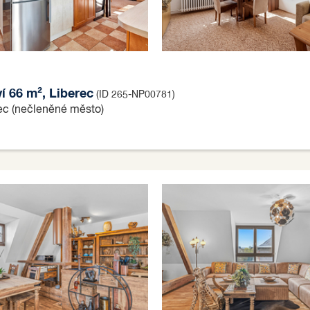
í 66 m², Liberec
(ID 265-NP00781)
rec (nečleněné město)