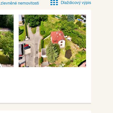
Dlaždicový výpis
e
zlevněné
nemovitosti