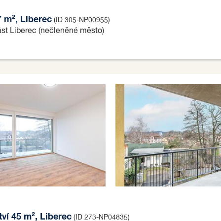
7 m², Liberec
(ID 305-NP00955)
ást Liberec (nečleněné město)
tví 45 m², Liberec
(ID 273-NP04835)