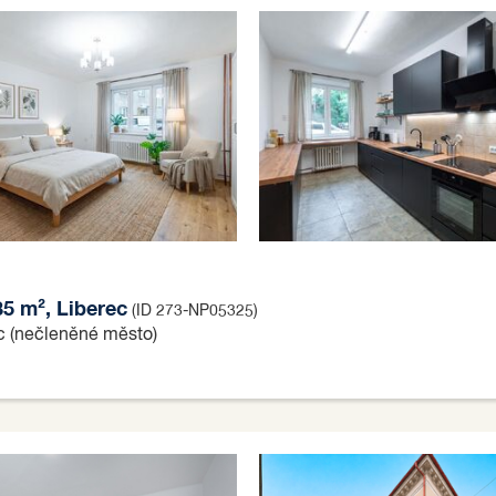
35 m², Liberec
(ID 273-NP05325)
ec (nečleněné město)