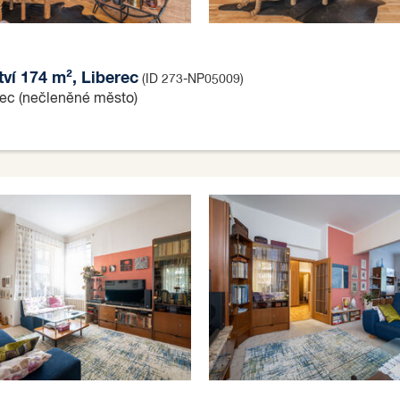
tví 174 m², Liberec
(ID 273-NP05009)
rec (nečleněné město)