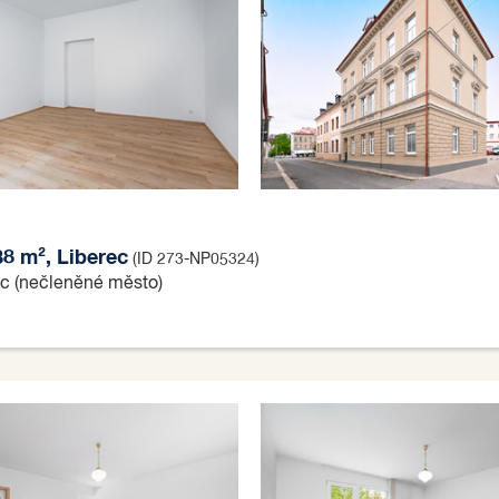
38 m², Liberec
(ID 273-NP05324)
ec (nečleněné město)