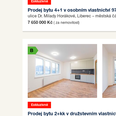
Exkluzivně
Prodej bytu 4+1 v osobním vlastnictví 9
ulice Dr. Milady Horákové, Liberec – městská č
7 650 000 Kč
( za nemovitost)
B
Exkluzivně
B
Prodej bytu 2+kk v družstevním vlastnic