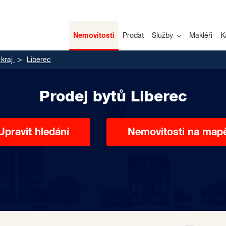
Nemovitosti
Prodat
Služby
Makléři
K
kraj
Liberec
Prodej bytů Liberec
Upravit hledání
Nemovitosti na map