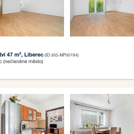
tví 47 m², Liberec
(ID 265-NP00784)
ec (nečleněné město)