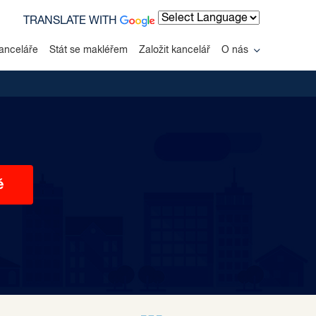
TRANSLATE WITH
Powered by
anceláře
Stát se makléřem
Založit kancelář
O nás
ě