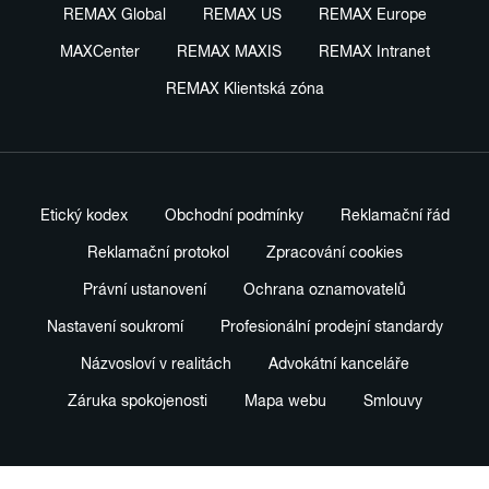
REMAX Global
REMAX US
REMAX Europe
MAXCenter
REMAX MAXIS
REMAX Intranet
REMAX Klientská zóna
Etický kodex
Obchodní podmínky
Reklamační řád
Reklamační protokol
Zpracování cookies
Právní ustanovení
Ochrana oznamovatelů
Nastavení soukromí
Profesionální prodejní standardy
Názvosloví v realitách
Advokátní kanceláře
Záruka spokojenosti
Mapa webu
Smlouvy