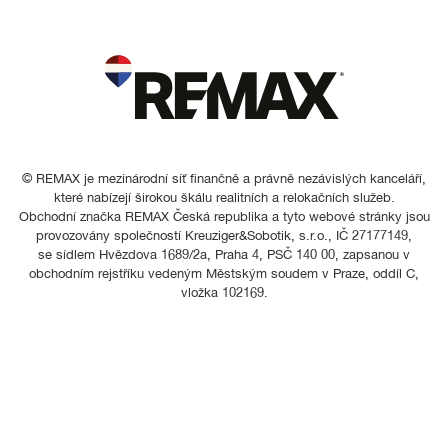
© REMAX je mezinárodní síť finančně a právně nezávislých kanceláří,
které nabízejí širokou škálu realitních a relokačních služeb.
Obchodní značka REMAX Česká republika a tyto webové stránky jsou
provozovány společností Kreuziger&Sobotik, s.r.o., IČ 27177149,
se sídlem Hvězdova 1689/2a, Praha 4, PSČ 140 00, zapsanou v
obchodním rejstříku vedeným Městským soudem v Praze, oddíl C,
vložka 102169.