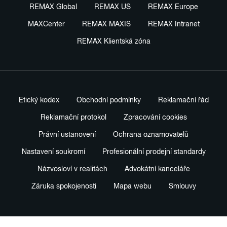
REMAX Global
REMAX US
REMAX Europe
MAXCenter
REMAX MAXIS
REMAX Intranet
REMAX Klientská zóna
Etický kodex
Obchodní podmínky
Reklamační řád
Reklamační protokol
Zpracování cookies
Právní ustanovení
Ochrana oznamovatelů
Nastavení soukromí
Profesionální prodejní standardy
Názvosloví v realitách
Advokátní kanceláře
Záruka spokojenosti
Mapa webu
Smlouvy