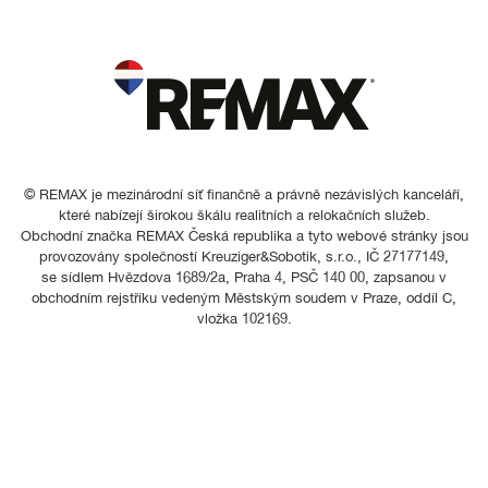
© REMAX je mezinárodní síť finančně a právně nezávislých kanceláří,
které nabízejí širokou škálu realitních a relokačních služeb.
Obchodní značka REMAX Česká republika a tyto webové stránky jsou
provozovány společností Kreuziger&Sobotik, s.r.o., IČ 27177149,
se sídlem Hvězdova 1689/2a, Praha 4, PSČ 140 00, zapsanou v
obchodním rejstříku vedeným Městským soudem v Praze, oddíl C,
vložka 102169.