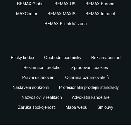
REMAX Global
REMAX US
REMAX Europe
MAXCenter
REMAX MAXIS
REMAX Intranet
REMAX Klientská zóna
Etický kodex
Obchodní podmínky
Reklamační řád
Reklamační protokol
Zpracování cookies
Právní ustanovení
Ochrana oznamovatelů
Nastavení soukromí
Profesionální prodejní standardy
Názvosloví v realitách
Advokátní kanceláře
Záruka spokojenosti
Mapa webu
Smlouvy