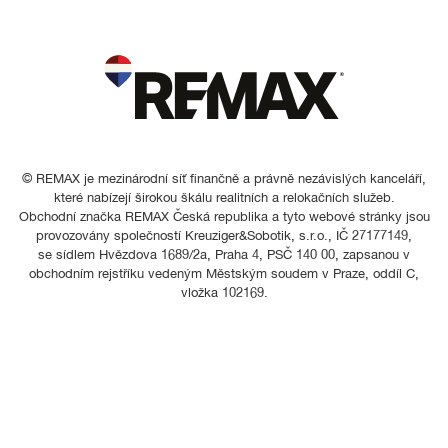
© REMAX je mezinárodní síť finančně a právně nezávislých kanceláří,
které nabízejí širokou škálu realitních a relokačních služeb.
Obchodní značka REMAX Česká republika a tyto webové stránky jsou
provozovány společností Kreuziger&Sobotik, s.r.o., IČ 27177149,
se sídlem Hvězdova 1689/2a, Praha 4, PSČ 140 00, zapsanou v
obchodním rejstříku vedeným Městským soudem v Praze, oddíl C,
vložka 102169.