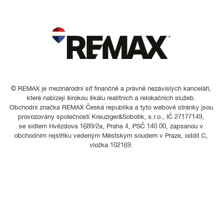
© REMAX je mezinárodní síť finančně a právně nezávislých kanceláří,
které nabízejí širokou škálu realitních a relokačních služeb.
Obchodní značka REMAX Česká republika a tyto webové stránky jsou
provozovány společností Kreuziger&Sobotik, s.r.o., IČ 27177149,
se sídlem Hvězdova 1689/2a, Praha 4, PSČ 140 00, zapsanou v
obchodním rejstříku vedeným Městským soudem v Praze, oddíl C,
vložka 102169.