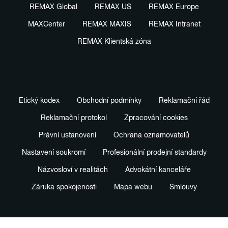
REMAX Global
REMAX US
REMAX Europe
MAXCenter
REMAX MAXIS
REMAX Intranet
REMAX Klientská zóna
Etický kodex
Obchodní podmínky
Reklamační řád
Reklamační protokol
Zpracování cookies
Právní ustanovení
Ochrana oznamovatelů
Nastavení soukromí
Profesionální prodejní standardy
Názvosloví v realitách
Advokátní kanceláře
Záruka spokojenosti
Mapa webu
Smlouvy