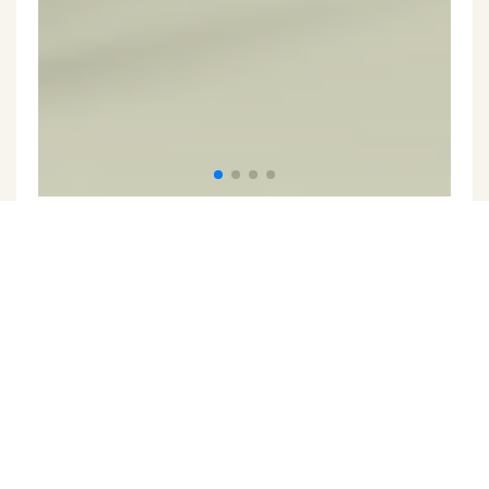
Pronájem komerčního prostoru, Jihlava
(ID
144-NP02982)
Jihlava, okres Jihlava
Cena na vyžádání v kanceláři