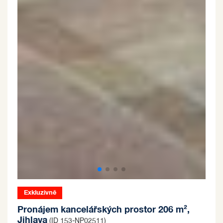
Exkluzivně
Pronájem kancelářských prostor 206 m²,
Jihlava
(ID 153-NP02511)