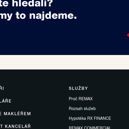
te hledali?
my to najdeme.
ŘI
SLUŽBY
Proč REMAX
LÁŘE
Rozsah služeb
SE MAKLÉŘEM
Hypotéka RX FINANCE
IT KANCELÁŘ
REMAX COMMERCIAL