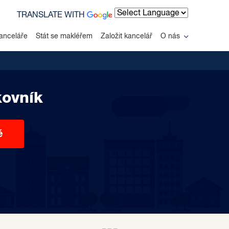
TRANSLATE WITH
Powered by
anceláře
Stát se makléřem
Založit kancelář
O nás
kovník
ě