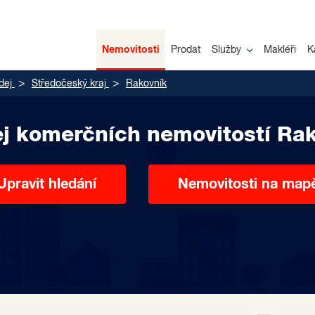
Nemovitosti
Prodat
Služby
Makléři
K
dej
Středočeský kraj
Rakovník
j komerčních nemovitostí Ra
Upravit hledání
Nemovitosti na map