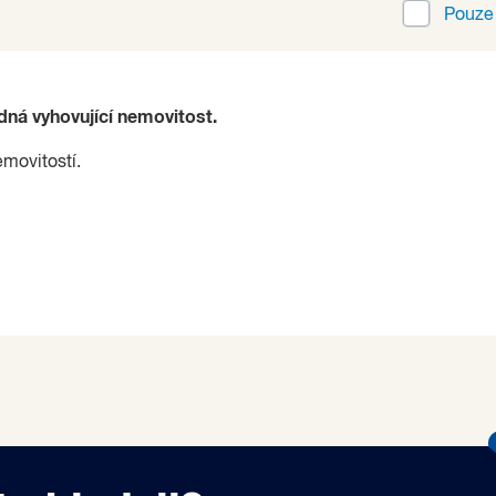
Pouz
ádná vyhovující nemovitost.
emovitostí.