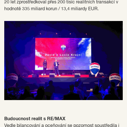
20 let zprostředkoval přes 200 tisíc realitních transakcí v
hodnotě 335 miliard korun / 13,4 miliardy EUR.
Budoucnost realit s RE/MAX
Vedle bilancování a oceňování se pozornost soustředila i