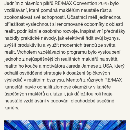
Jedním z hlavních pilířů RE/MAX Convention 2025 bylo
vzdělávání, které pomáhá makléřům neustále růst a
zdokonalovat své schopnosti. Účastníci měli jedinečnou
příležitost vyslechnout si renomované odborníky z oblasti
realit, podnikání a osobního rozvoje. Inspirativní přednášky
nabídly praktické návody, jak efektivně řídit svůj byznys,
zvýšit produktivitu a využít moderních trendů ze světa
realit. Vrcholem vzdělávacího programu bylo vystoupení
jednoho z nejúspěšnějších realitních makléřů na světě,
realitního kouče a motivátora Jareda Jamese z USA, který
odhalil osvědčené strategie k dosažení špičkových
výsledků v realitním byznysu. Mentoři z různých RE/MAX
kanceláří navíc odhalili zlomové okamžiky v kariéře
úspěšných makléřů a ukázali, jak důležitou roli hraje
neustálé vzdělávání v budování dlouhodobé úspěšné
kariéry.