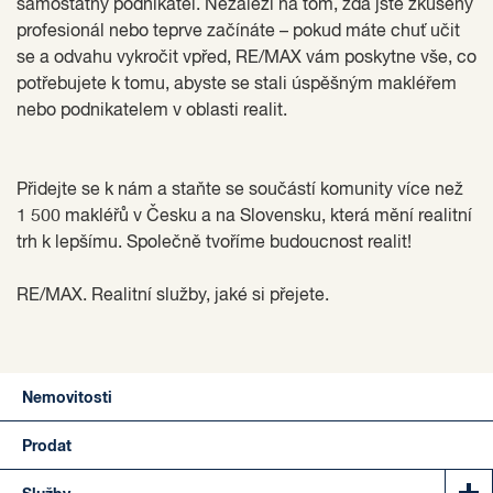
samostatný podnikatel. Nezáleží na tom, zda jste zkušený
profesionál nebo teprve začínáte – pokud máte chuť učit
se a odvahu vykročit vpřed, RE/MAX vám poskytne vše, co
potřebujete k tomu, abyste se stali úspěšným makléřem
nebo podnikatelem v oblasti realit.
Přidejte se k nám a staňte se součástí komunity více než
1 500 makléřů v Česku a na Slovensku, která mění realitní
trh k lepšímu. Společně tvoříme budoucnost realit!
RE/MAX. Realitní služby, jaké si přejete.
Nemovitosti
Prodat