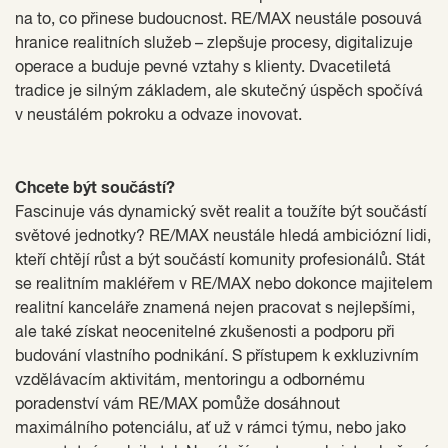
na to, co přinese budoucnost. RE/MAX neustále posouvá
hranice realitních služeb – zlepšuje procesy, digitalizuje
operace a buduje pevné vztahy s klienty. Dvacetiletá
tradice je silným základem, ale skutečný úspěch spočívá
v neustálém pokroku a odvaze inovovat.
Chcete být součástí?
Fascinuje vás dynamický svět realit a toužíte být součástí
světové jednotky? RE/MAX neustále hledá ambiciózní lidi,
kteří chtějí růst a být součástí komunity profesionálů. Stát
se realitním makléřem v RE/MAX nebo dokonce majitelem
realitní kanceláře znamená nejen pracovat s nejlepšími,
ale také získat neocenitelné zkušenosti a podporu při
budování vlastního podnikání. S přístupem k exkluzivním
vzdělávacím aktivitám, mentoringu a odbornému
poradenství vám RE/MAX pomůže dosáhnout
maximálního potenciálu, ať už v rámci týmu, nebo jako