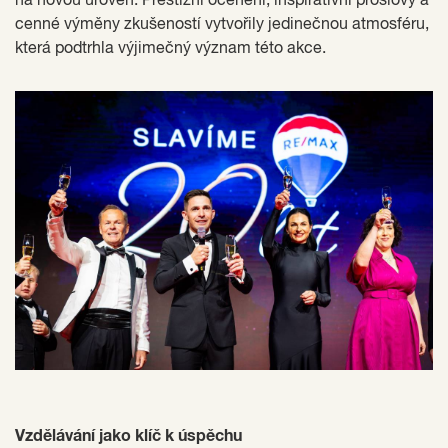
na novou úroveň. Prestižní ocenění, inspirativní proslovy a
cenné výměny zkušeností vytvořily jedinečnou atmosféru,
která podtrhla výjimečný význam této akce.
Vzdělávání jako klíč k úspěchu