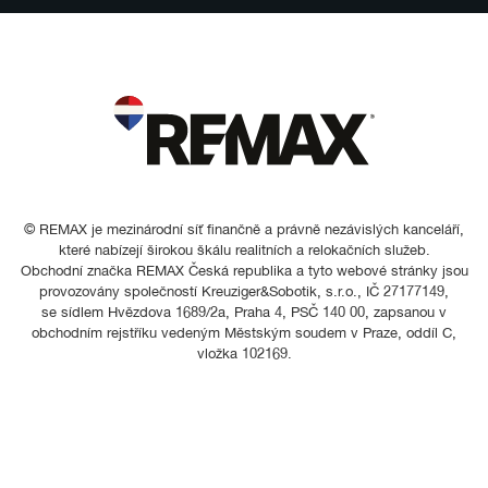
© REMAX je mezinárodní síť finančně a právně nezávislých kanceláří,
které nabízejí širokou škálu realitních a relokačních služeb.
Obchodní značka REMAX Česká republika a tyto webové stránky jsou
provozovány společností Kreuziger&Sobotik, s.r.o., IČ 27177149,
se sídlem Hvězdova 1689/2a, Praha 4, PSČ 140 00, zapsanou v
obchodním rejstříku vedeným Městským soudem v Praze, oddíl C,
vložka 102169.