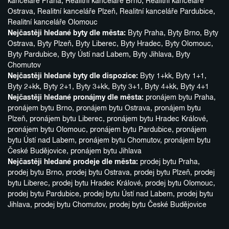
kanceláře Praha
,
Realitní kanceláře Brno
,
Realitní kanceláře
Ostrava
,
Realitní kanceláře Plzeň
,
Realitní kanceláře Pardubice
,
Realitní kanceláře Olomouc
Nejčastěji hledané byty dle města:
Byty Praha
,
Byty Brno
,
Byty
Ostrava
,
Byty Plzeň
,
Byty Liberec
,
Byty Hradec
,
Byty Olomouc
,
Byty Pardubice
,
Byty Ústí nad Labem
,
Byty Jihlava
,
Byty
Chomutov
Nejčastěji hledané byty dle dispozice:
Byty 1+kk
,
Byty 1+1
,
Byty 2+kk
,
Byty 2+1
,
Byty 3+kk
,
Byty 3+1
,
Byty 4+kk
,
Byty 4+1
Nejčastěji hledané pronájmy dle města:
pronájem bytu Praha
,
pronájem bytu Brno
,
pronájem bytu Ostrava
,
pronájem bytu
Plzeň
,
pronájem bytu Liberec
,
pronájem bytu Hradec Králové
,
pronájem bytu Olomouc
,
pronájem bytu Pardubice
,
pronájem
bytu Ústí nad Labem
,
pronájem bytu Chomutov
,
pronájem bytu
České Budějovice
,
pronájem bytu Jihlava
Nejčastěji hledané prodeje dle města:
prodej bytu Praha
,
prodej bytu Brno
,
prodej bytu Ostrava
,
prodej bytu Plzeň
,
prodej
bytu Liberec
,
prodej bytu Hradec Králové
,
prodej bytu Olomouc
,
prodej bytu Pardubice
,
prodej bytu Ústí nad Labem
,
prodej bytu
Jihlava
,
prodej bytu Chomutov
,
prodej bytu České Budějovice