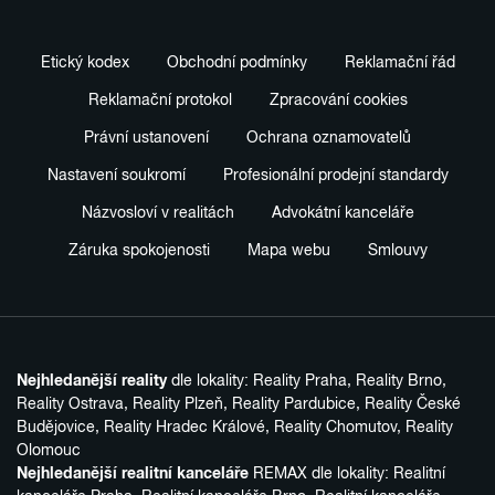
Etický kodex
Obchodní podmínky
Reklamační řád
Reklamační protokol
Zpracování cookies
Právní ustanovení
Ochrana oznamovatelů
Nastavení soukromí
Profesionální prodejní standardy
Názvosloví v realitách
Advokátní kanceláře
Záruka spokojenosti
Mapa webu
Smlouvy
Nejhledanější reality
dle lokality:
Reality Praha
,
Reality Brno
,
Reality Ostrava
,
Reality Plzeň
,
Reality Pardubice
,
Reality České
Budějovice
,
Reality Hradec Králové
,
Reality Chomutov
,
Reality
Olomouc
Nejhledanější realitní kanceláře
REMAX dle lokality:
Realitní