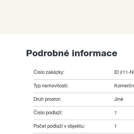
Podrobné informace
Číslo zakázky:
ID 211-
Typ nemovitosti:
Komerční
Druh prostor:
Jiné
Číslo podlaží:
1
Počet podlaží v objektu:
1