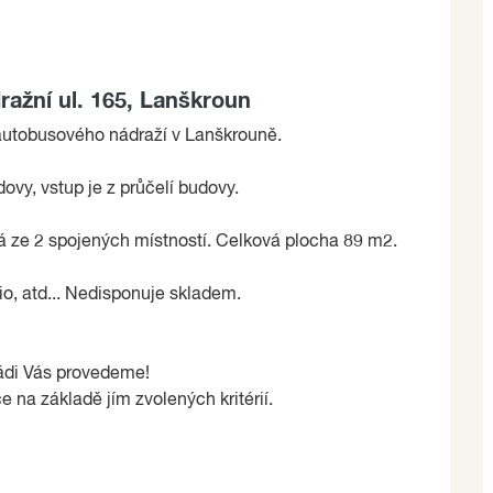
ažní ul. 165, Lanškroun
autobusového nádraží v Lanškrouně.
ovy, vstup je z průčelí budovy.
vá ze 2 spojených místností. Celková plocha 89 m2.
o, atd... Nedisponuje skladem.
rádi Vás provedeme!
e na základě jím zvolených kritérií.