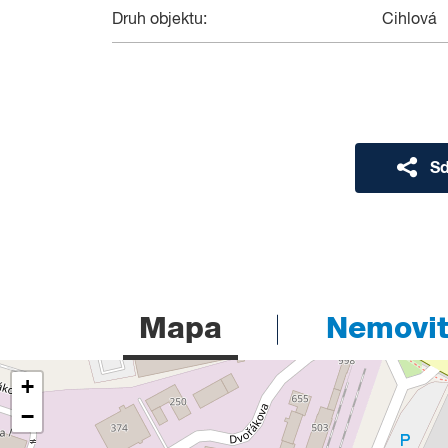
Druh objektu:
Cihlová
Sd
Mapa
Nemovito
+
−