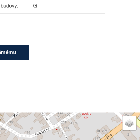
 budovy:
G
námému