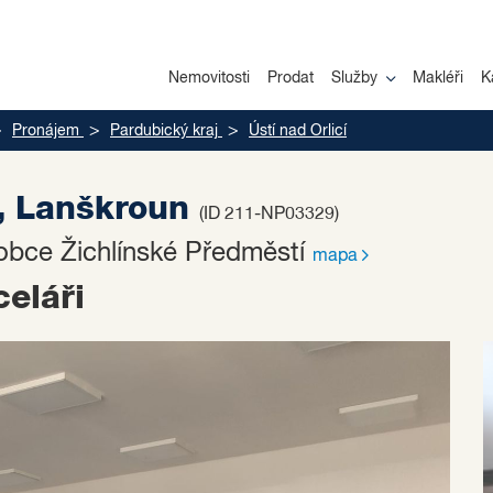
Nemovitosti
Prodat
Služby
Makléři
K
Pronájem
Pardubický kraj
Ústí nad Orlicí
r, Lanškroun
(ID 211-NP03329)
 obce Žichlínské Předměstí
mapa
eláři