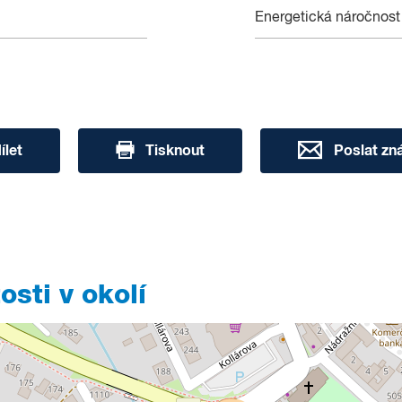
Energetická náročnost
ílet
Tisknout
Poslat z
sti v okolí