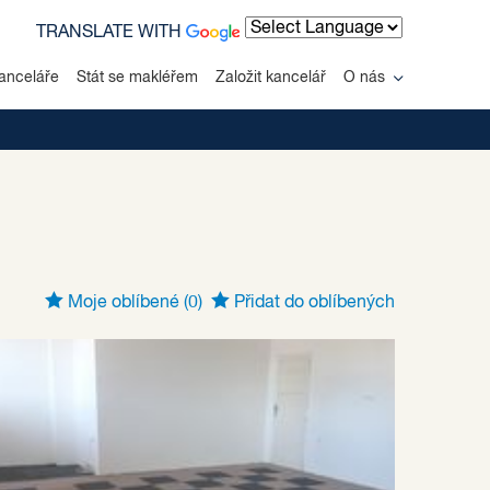
TRANSLATE WITH
Powered by
anceláře
Stát se makléřem
Založit kancelář
O nás
Moje oblíbené
(0)
Přidat do oblíbených