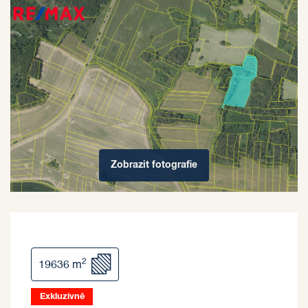
Zobrazit
fotografie
2
19636 m
Exkluzivně