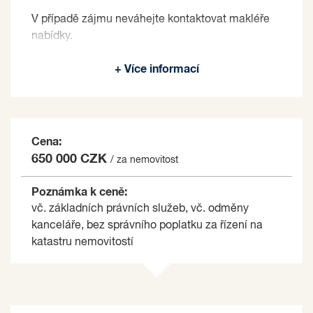
V případě zájmu neváhejte kontaktovat makléře
nabídky.
Prodávající si vyhrazuje právo vybrat kupujícího
+ Více informací
na základě jím zvolených kritérií.
Cena:
650 000 CZK
/ za nemovitost
Poznámka k ceně:
vč. základních právních služeb, vč. odměny
kanceláře, bez správního poplatku za řízení na
katastru nemovitostí