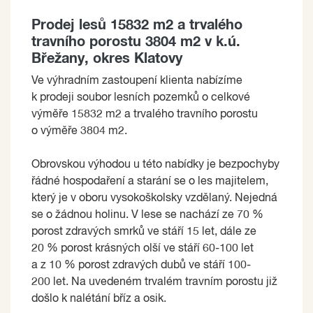
Prodej lesů 15832 m2 a trvalého
travního porostu 3804 m2 v k.ú.
Břežany, okres Klatovy
Ve výhradním zastoupení klienta nabízíme
k prodeji soubor lesních pozemků o celkové
výměře 15832 m2 a trvalého travního porostu
o výměře 3804 m2.
Obrovskou výhodou u této nabídky je bezpochyby
řádné hospodaření a starání se o les majitelem,
který je v oboru vysokoškolsky vzdělaný. Nejedná
se o žádnou holinu. V lese se nachází ze 70 %
porost zdravých smrků ve stáří 15 let, dále ze
20 % porost krásných olší ve stáří 60-100 let
a z 10 % porost zdravých dubů ve stáří 100-
200 let. Na uvedeném trvalém travním porostu již
došlo k nalétání bříz a osik.