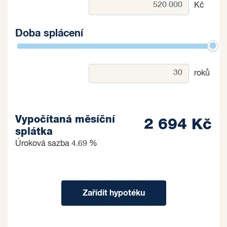
Kč
Doba splácení
roků
Vypočítaná měsíční
2 694 Kč
splátka
Úroková sazba
4.69 %
Zařídit hypotéku