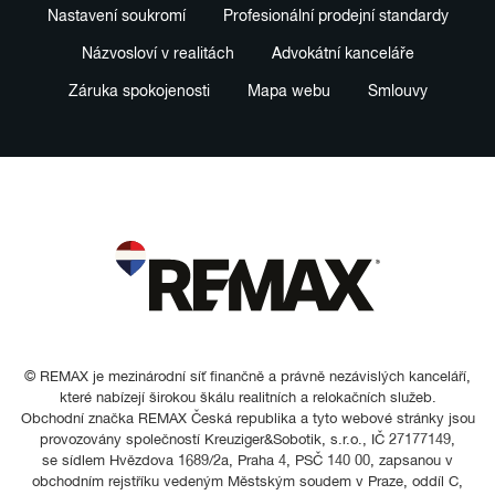
Nastavení soukromí
Profesionální prodejní standardy
Názvosloví v realitách
Advokátní kanceláře
Záruka spokojenosti
Mapa webu
Smlouvy
© REMAX je mezinárodní síť finančně a právně nezávislých kanceláří,
které nabízejí širokou škálu realitních a relokačních služeb.
Obchodní značka REMAX Česká republika a tyto webové stránky jsou
provozovány společností Kreuziger&Sobotik, s.r.o., IČ 27177149,
se sídlem Hvězdova 1689/2a, Praha 4, PSČ 140 00, zapsanou v
obchodním rejstříku vedeným Městským soudem v Praze, oddíl C,