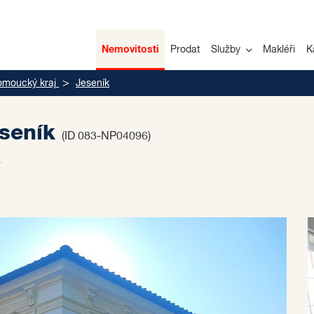
Nemovitosti
Prodat
Služby
Makléři
K
omoucký kraj
Jeseník
eseník
(ID 083-NP04096)