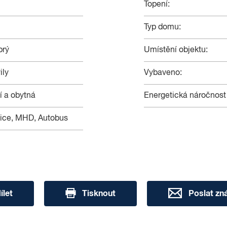
Topení:
Typ domu:
brý
Umístění objektu:
ily
Vybaveno:
 a obytná
Energetická náročnost
lnice, MHD, Autobus
ílet
Tisknout
Poslat z