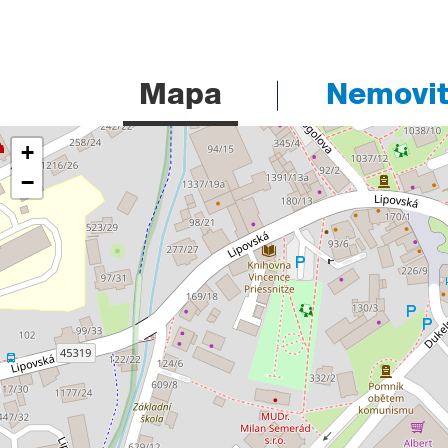
Mapa
Nemovito
+
−