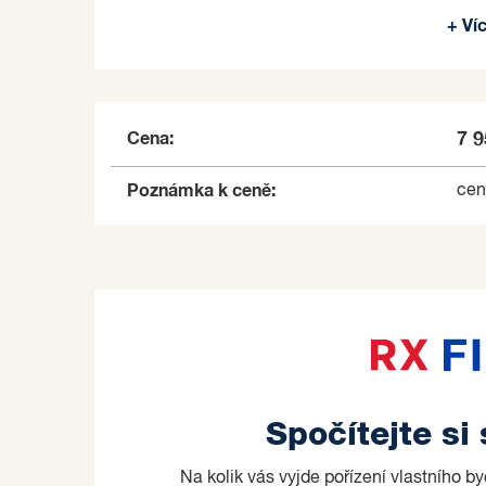
zabezpečovacího zařízení. Předmětem prodeje j
+ Ví
plynovým kotlem, ohřev vody elektr. ohřívači. 
Dispozice:
V 1.NP domu jsou umístěny obchodní prostory 
kancelář o velikosti 18m2 se zázemím (koteln
Cena:
7 
V 2.NP a podkroví na ploše 130 m2 jsou umístě
a sociální zázemí, kuchyňky, nad podkrovím dal
Poznámka k ceně:
cen
Objekt se nachází v docházkové vzdálenosti d
(autobusové nádraží 100m, pošta 100m). Další 
aj.), popř. sjednání prohlídky nemovitosti, kon
Prodávající si vyhrazuje právo vybrat kupujícíh
Spočítejte si
Na kolik vás vyjde pořízení vlastního b