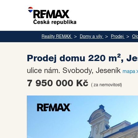
Reality REMAX
Domy a vily
Prodej
Ol
Prodej domu 220 m², J
ulice nám. Svobody, Jeseník
mapa
7 950 000 Kč
( za nemovitost)