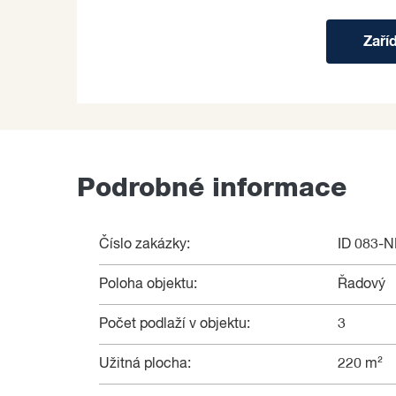
Zaří
Podrobné informace
Číslo zakázky:
ID 083-
Poloha objektu:
Řadový
Počet podlaží v objektu:
3
Užitná plocha:
220 m²