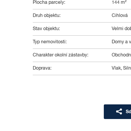
Plocha parcely:
144 m²
Druh objektu:
Cihlová
Stav objektu:
Velmi do
Typ nemovitosti:
Domy a v
Charakter okolní zástavby:
Obchodní
Doprava:
Vlak, Si
Sd