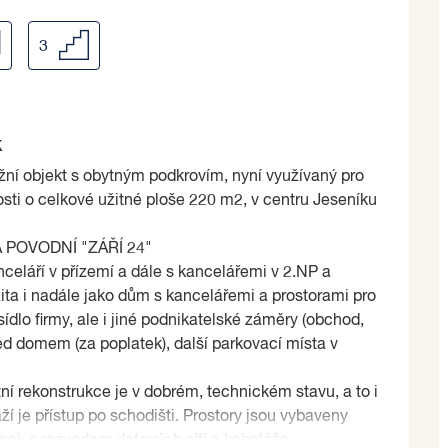
3
k
ní objekt s obytným podkrovím, nyní využívaný pro
sti o celkové užitné ploše 220 m2, v centru Jeseníku
POVODNÍ "ZÁŘÍ 24"
eláří v přízemí a dále s kancelářemi v 2.NP a
ita i nadále jako dům s kancelářemi a prostorami pro
sídlo firmy, ale i jiné podnikatelské záměry (obchod,
ed domem (za poplatek), další parkovací místa v
ní rekonstrukce je v dobrém, technickém stavu, a to i
aží je přístup po schodišti. Prostory jsou vybaveny
o), s rozvodem datových sítí a kabeláže