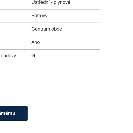
Ústřední - plynové
Patrový
Centrum obce
Ano
 budovy:
G
námému