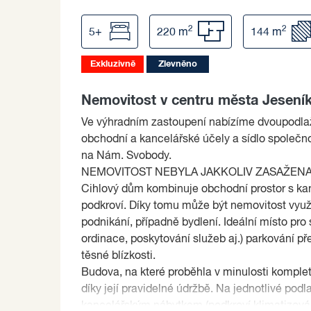
2
2
5+
220 m
144 m
Exkluzivně
Zlevněno
Nemovitost v centru města Jesení
Ve výhradním zastoupení nabízíme dvoupodlaž
obchodní a kancelářské účely a sídlo společno
na Nám. Svobody.
NEMOVITOST NEBYLA JAKKOLIV ZASAŽENA 
Cihlový dům kombinuje obchodní prostor s kanc
podkroví. Díky tomu může být nemovitost využ
podnikání, případně bydlení. Ideální místo pro 
ordinace, poskytování služeb aj.) parkování př
těsné blízkosti.
Budova, na které proběhla v minulosti komplet
díky její pravidelné údržbě. Na jednotlivé podl
kancelářským nábytkem (podkroví klimatizován