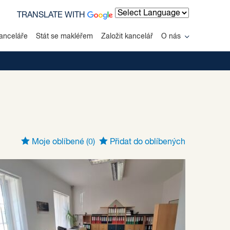
TRANSLATE WITH
Powered by
anceláře
Stát se makléřem
Založit kancelář
O nás
Moje oblíbené
(0)
Přidat do oblíbených