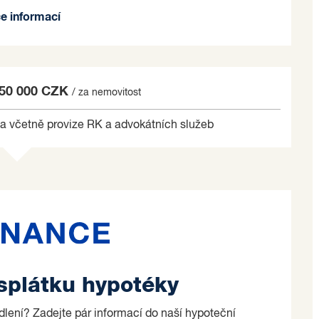
e i interiér a zařízení v domě. Topení je řešeno
ce informací
Dům je napojen na veškeré sítě.
o velikosti 45 m2 se zázemím (WC, sprcha) a dále
a, WC, sprcha) o celkové rozloze 90 m2
950 000 CZK
/ za nemovitost
ny kancelářské prostory, dále archivační, technické
ší menší prostor (sklad).
a včetně provize RK a advokátních služeb
o 5 minut od všech úřadů, bank, obchodů a služeb
bližší informace (provozní náklady, půdorysy podlaží
taktujte prosím realitního makléře nabídky.
o na základě jím zvolených kritérií.
 splátku hypotéky
ydlení? Zadejte pár informací do naší hypoteční