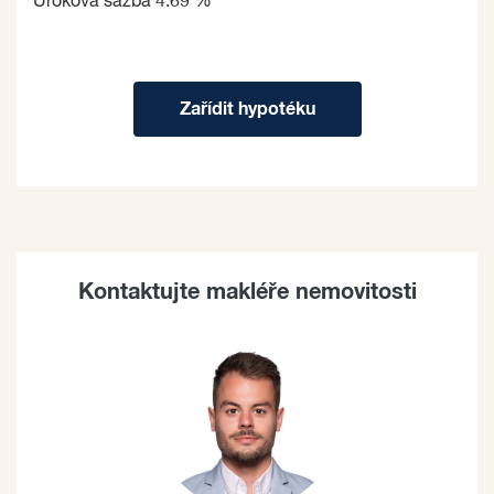
Úroková sazba
4.69 %
Zařídit hypotéku
Kontaktujte makléře nemovitosti