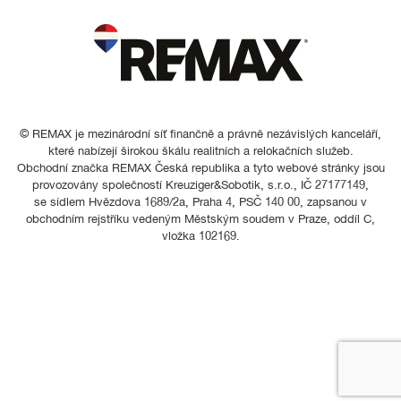
© REMAX je mezinárodní síť finančně a právně nezávislých kanceláří,
které nabízejí širokou škálu realitních a relokačních služeb.
Obchodní značka REMAX Česká republika a tyto webové stránky jsou
provozovány společností Kreuziger&Sobotik, s.r.o., IČ 27177149,
se sídlem Hvězdova 1689/2a, Praha 4, PSČ 140 00, zapsanou v
obchodním rejstříku vedeným Městským soudem v Praze, oddíl C,
vložka 102169.