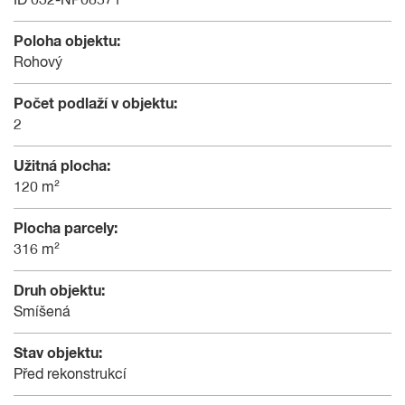
ID 032-NP08571
Poloha objektu:
Rohový
Počet podlaží v objektu:
2
Užitná plocha:
120 m²
Plocha parcely:
316 m²
Druh objektu:
Smíšená
Stav objektu:
Před rekonstrukcí