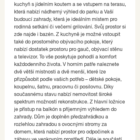
kuchyň s jídelním koutem a se vstupem na terasu,
která nabízí nádherný výhled do parku a Vaší
budoucí zahrady, která je ideálním místem pro
rodinná setkání či večerní grilování. Svůj prostor si
zde najde i bazén. Z kuchyně je možné vstoupit
také do prostorného obývacího pokoje, který
nabízí dostatek prostoru pro gauč, obývací stěnu
a televizor. To vše poskytuje pohodlí a komfort
každodenního života. V horním patře naleznete
dvě větší místnosti a dvě menší, které lze
přizpůsobit podle vašich potřeb – dětské pokoje,
koupelnu, šatnu, pracovnu či posilovnu. Díky
současnému stavu nabízí nemovitost široké
spektrum možností rekonstrukce. Z hlavní ložnice
je přístup na balkón s příjemným výhledem do
zahrady. Dům je doplněn předzahrádkou a
rozlehlou zahradou s ovocnými stromy za
domem, která nabízí prostor pro odpočinek a
zábavu ve venkovním prostředí. Dále je součástí