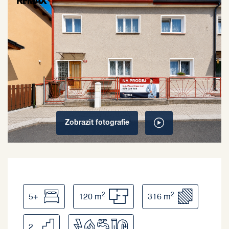
Zobrazit
fotografie
2
2
5+
120 m
316 m
2