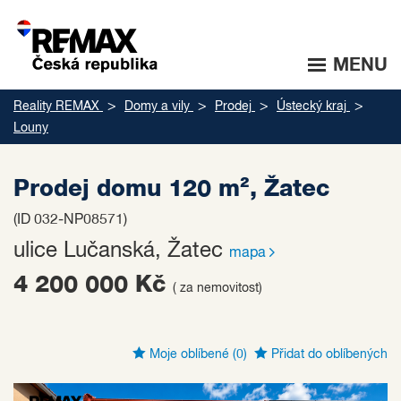
MENU
Reality REMAX
Domy a vily
Prodej
Ústecký kraj
Louny
Prodej domu 120 m², Žatec
(ID 032-NP08571)
ulice Lučanská, Žatec
mapa
4 200 000 Kč
( za nemovitost)
Moje oblíbené
(0)
Přidat do oblíbených