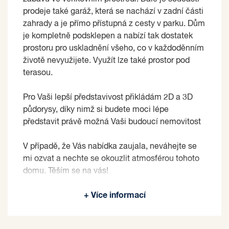
prodeje také garáž, která se nachází v zadní části
zahrady a je přímo přístupná z cesty v parku. Dům
je kompletně podsklepen a nabízí tak dostatek
prostoru pro uskladnění všeho, co v každoděnním
životě nevyužijete. Využít lze také prostor pod
terasou.
Pro Vaši lepší představivost přikládám 2D a 3D
půdorysy, díky nimž si budete moci lépe
představit právě možná Vaši budoucí nemovitost
V případě, že Vás nabídka zaujala, neváhejte se
mi ozvat a nechte se okouzlit atmosférou tohoto
domu. Těším se na vás!
Prodávající si vyhrazuje právo vybrat kupujícího
+ Více informací
na základě jím zvolených kritérií.