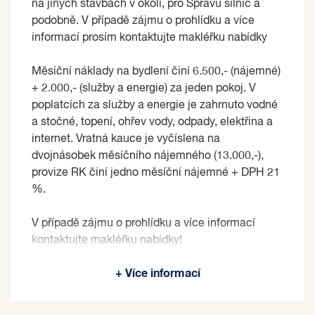
na jiných stavbách v okolí, pro Správu silnic a
podobně. V případě zájmu o prohlídku a více
informací prosím kontaktujte makléřku nabídky
Měsíční náklady na bydlení činí 6.500,- (nájemné)
+ 2.000,- (služby a energie) za jeden pokoj. V
poplatcích za služby a energie je zahrnuto vodné
a stočné, topení, ohřev vody, odpady, elektřina a
internet. Vratná kauce je vyčíslena na
dvojnásobek měsíčního nájemného (13.000,-),
provize RK činí jedno měsíční nájemné + DPH 21
%.
V případě zájmu o prohlídku a více informací
kontaktujte makléřku nabídky!
Pronajímající si vyhrazuje právo vybrat nájemce
+ Více informací
na základě jím zvolených kritérií.