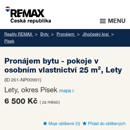
MENU
Reality REMAX
Byty
Pronájem
Jihočeský kraj
Písek
Pronájem bytu - pokoje v
osobním vlastnictví 25 m², Lety
(ID 261-NP00991)
Lety, okres Písek
mapa
6 500 Kč
( za měsíc)
Moje oblíbené
(0)
Přidat do oblíbených