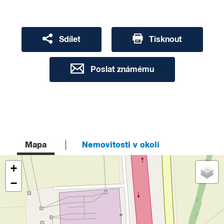
Sdílet
Tisknout
Poslat známému
Mapa
Nemovitosti v okolí
+
−