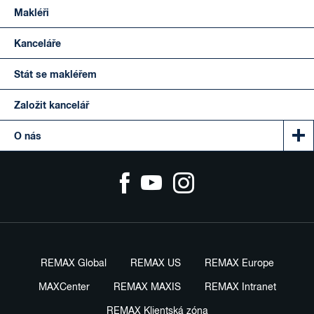
Makléři
Kanceláře
Stát se makléřem
Založit kancelář
O nás
REMAX Global
REMAX US
REMAX Europe
MAXCenter
REMAX MAXIS
REMAX Intranet
REMAX Klientská zóna