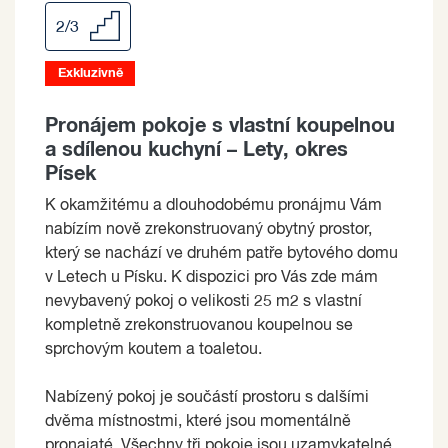
2/3
Exkluzivně
Pronájem pokoje s vlastní koupelnou
a sdílenou kuchyní – Lety, okres
Písek
K okamžitému a dlouhodobému pronájmu Vám
nabízím nově zrekonstruovaný obytný prostor,
který se nachází ve druhém patře bytového domu
v Letech u Písku. K dispozici pro Vás zde mám
nevybavený pokoj o velikosti 25 m2 s vlastní
kompletně zrekonstruovanou koupelnou se
sprchovým koutem a toaletou.
Nabízený pokoj je součástí prostoru s dalšími
dvěma místnostmi, které jsou momentálně
pronajaté. Všechny tři pokoje jsou uzamykatelné