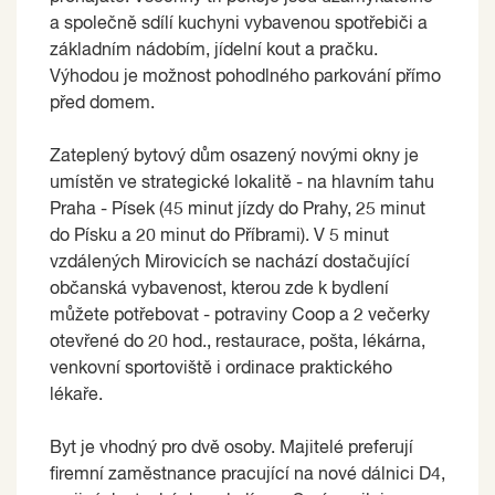
a společně sdílí kuchyni vybavenou spotřebiči a
základním nádobím, jídelní kout a pračku.
Výhodou je možnost pohodlného parkování přímo
před domem.
Zateplený bytový dům osazený novými okny je
umístěn ve strategické lokalitě - na hlavním tahu
Praha - Písek (45 minut jízdy do Prahy, 25 minut
do Písku a 20 minut do Příbrami). V 5 minut
vzdálených Mirovicích se nachází dostačující
občanská vybavenost, kterou zde k bydlení
můžete potřebovat - potraviny Coop a 2 večerky
otevřené do 20 hod., restaurace, pošta, lékárna,
venkovní sportoviště i ordinace praktického
lékaře.
Byt je vhodný pro dvě osoby. Majitelé preferují
firemní zaměstnance pracující na nové dálnici D4,