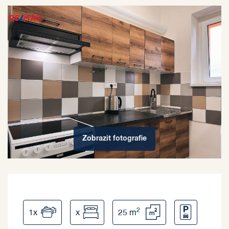
Zobrazit
fotografie
2
1x
x
25 m