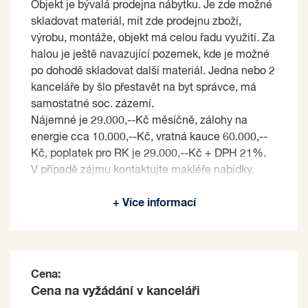
Objekt je bývalá prodejna nábytku. Je zde možné
skladovat materiál, mít zde prodejnu zboží,
výrobu, montáže, objekt má celou řadu využití. Za
halou je ještě navazující pozemek, kde je možné
po dohodě skladovat další materiál. Jedna nebo 2
kanceláře by šlo přestavět na byt správce, má
samostatné soc. zázemí.
Nájemné je 29.000,--Kč měsíčně, zálohy na
energie cca 10.000,--Kč, vratná kauce 60.000,--
Kč, poplatek pro RK je 29.000,--Kč + DPH 21%.
V případě zájmu kontaktujte makléře nabídky.
Pronajímající si vyhrazuje právo vybrat nájemce
+ Více informací
na základě jím zvolených kritérií.
Cena:
Cena na vyžádání v kanceláři