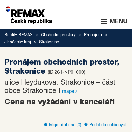
MENU
Reality REMAX
Obchodní prostory
Pronájem
Jihočeský kraj
Strakonice
Pronájem obchodních prostor,
Strakonice
(ID 261-NP01000)
ulice Heydukova, Strakonice – část
obce Strakonice I
mapa
Cena na vyžádání v kanceláři
Moje oblíbené
(0)
Přidat do oblíbených