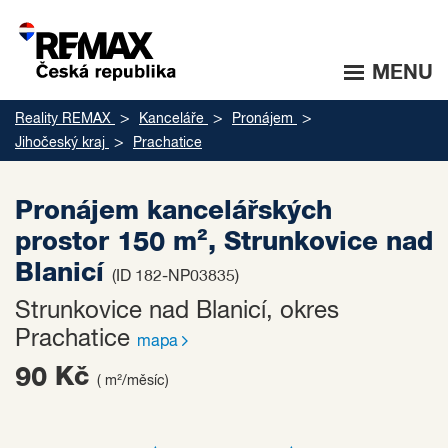
MENU
Reality REMAX
Kanceláře
Pronájem
Jihočeský kraj
Prachatice
Pronájem kancelářských
prostor 150 m², Strunkovice nad
Blanicí
(ID 182-NP03835)
Strunkovice nad Blanicí, okres
Prachatice
mapa
90 Kč
( m²/měsíc)