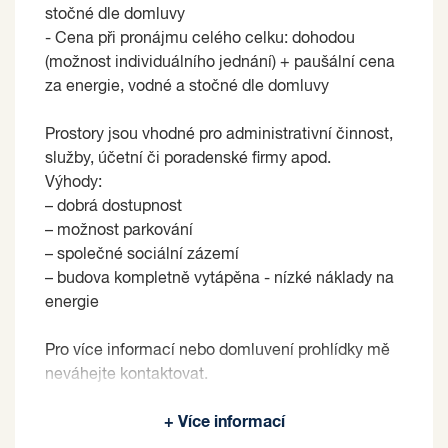
stočné dle domluvy
- Cena při pronájmu celého celku: dohodou
(možnost individuálního jednání) + paušální cena
za energie, vodné a stočné dle domluvy
Prostory jsou vhodné pro administrativní činnost,
služby, účetní či poradenské firmy apod.
Výhody:
– dobrá dostupnost
– možnost parkování
– společné sociální zázemí
– budova kompletně vytápěna - nízké náklady na
energie
Pro více informací nebo domluvení prohlídky mě
neváhejte kontaktovat.
Pronajímající si vyhrazuje právo vybrat nájemce
+ Více informací
na základě jím zvolených kritérií.