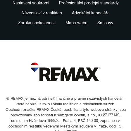
Nastavení soukromí
Profesionální prodejní standardy
Názvosloví v realitách
Advokátní kanceláře
Záruka spokojenosti
Mapa webu
Smlouvy
© REMAX je mezinárodní síť finančně a právně nezávislých kanceláří,
které nabízejí širokou škálu realitních a relokačních služeb.
Obchodní značka REMAX Česká republika a tyto webové stránky jsou
provozovány společností Kreuziger&Sobotik, s.r.o., IČ 27177149,
se sídlem Hvězdova 1689/2a, Praha 4, PSČ 140 00, zapsanou v
obchodním rejstříku vedeným Městským soudem v Praze, oddíl C,