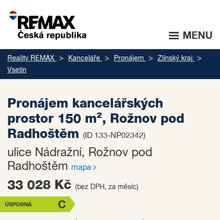
MENU
Reality REMAX
Kanceláře
Pronájem
Zlínský kraj
Vsetín
Pronájem kancelářských
prostor 150 m², Rožnov pod
Radhoštěm
(ID 133-NP02342)
ulice Nádražní, Rožnov pod
Radhoštěm
mapa
33 028 Kč
(bez DPH, za měsíc)
C
ÚSPORNÁ