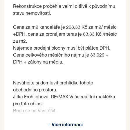
Rekonstrukce proběhla velmi citlivě k původnímu
stavu nemovitosti.
Cena za m2 kanceláře je 208,33 Kč za m2/ měsíc
+DPH, cena za pronájem teras je 83,33 Kč /měsíc
za m2.
Nájemce prodejní plochy musí být plátce DPH.
Cena celkového měsíčního nájmu je 33.029 +
DPH + zálohy na média.
Neváhejte si domluvit prohlídku tohoto
obchodního prostoru.
Jitka Fröhlichová, RE/MAX Vaše realitní makléřka
pro tuto oblast.
Budu se na Vás těšit.
Pronajímající si vyhrazuje právo vybrat nájemce
+ Více informací
na základě jím zvolených kritérií.