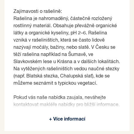
Zajímavosti o rašelině:
Rašelina je nahromaděný, částečně rozložený
rostlinný materiál. Obsahuje převážně organické
látky a organické kyseliny, pH 2–6. Rašelina
vzniká v rašeliništích, která se často lidově
nazývají močály, bažiny, nebo slatě. V Česku se
těží rašelina například na Šumavě, ve
Slavkovském lese u Krásna a v dalších lokalitách.
Na vytěžených rašeliništích vedou naučné stezky
(např. Blatská stezka, Chalupská slať), kde se
můžeme seznámit s typickou vegetací.
Pokud vás naše nabídka zaujala, neváhejte
kontaktovat makléře nabídky pro bližší informace.
Prodávající si vyhrazuje právo vybrat kupujícího
+ Více informací
na základě jím zvolených kritérií.