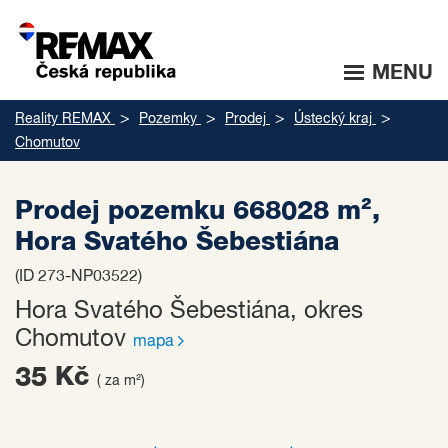
MENU
Reality REMAX
Pozemky
Prodej
Ústecký kraj
Chomutov
Prodej pozemku 668028 m²,
Hora Svatého Šebestiána
(ID 273-NP03522)
Hora Svatého Šebestiána, okres
Chomutov
mapa
35 Kč
( za m²)