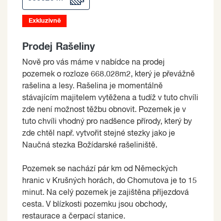
Exkluzivně
Prodej Rašeliny
Nově pro vás máme v nabídce na prodej
pozemek o rozloze 668.028m2, který je převážně
rašelina a lesy. Rašelina je momentálně
stávajícím majitelem vytěžena a tudíž v tuto chvíli
zde není možnost těžbu obnovit. Pozemek je v
tuto chvíli vhodný pro nadšence přírody, který by
zde chtěl např. vytvořit stejné stezky jako je
Naučná stezka Božídarské rašeliniště.
Pozemek se nachází pár km od Německých
hranic v Krušných horách, do Chomutova je to 15
minut. Na celý pozemek je zajištěna příjezdová
cesta. V blízkosti pozemku jsou obchody,
restaurace a čerpací stanice.