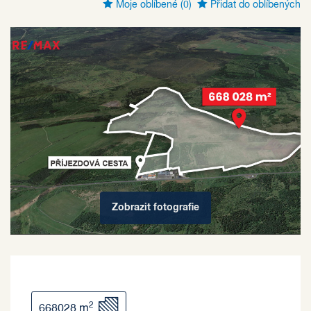
Moje oblíbené
(0)
Přidat do oblíbených
Zobrazit
fotografie
2
668028 m