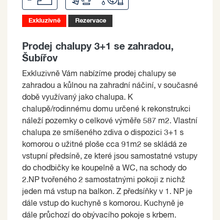
Exkluzivně
Rezervace
Prodej chalupy 3+1 se zahradou,
Šubířov
Exkluzivně Vám nabízíme prodej chalupy se
zahradou a kůlnou na zahradní náčiní, v současné
době využívaný jako chalupa. K
chalupě/rodinnému domu určené k rekonstrukci
náleží pozemky o celkové výměře 587 m2. Vlastní
chalupa ze smíšeného zdiva o dispozici 3+1 s
komorou o užitné ploše cca 91m2 se skládá ze
vstupní předsíně, ze které jsou samostatné vstupy
do chodbičky ke koupelně a WC, na schody do
2.NP tvořeného 2 samostatnými pokoji z nichž
jeden má vstup na balkon. Z předsíňky v 1. NP je
dále vstup do kuchyně s komorou. Kuchyně je
dále průchozí do obývacího pokoje s krbem.