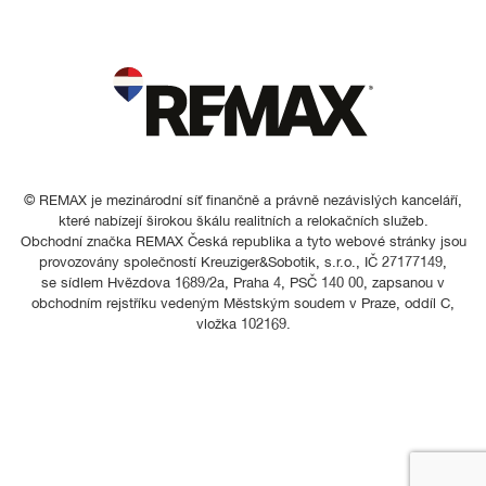
© REMAX je mezinárodní síť finančně a právně nezávislých kanceláří,
které nabízejí širokou škálu realitních a relokačních služeb.
Obchodní značka REMAX Česká republika a tyto webové stránky jsou
provozovány společností Kreuziger&Sobotik, s.r.o., IČ 27177149,
se sídlem Hvězdova 1689/2a, Praha 4, PSČ 140 00, zapsanou v
obchodním rejstříku vedeným Městským soudem v Praze, oddíl C,
vložka 102169.