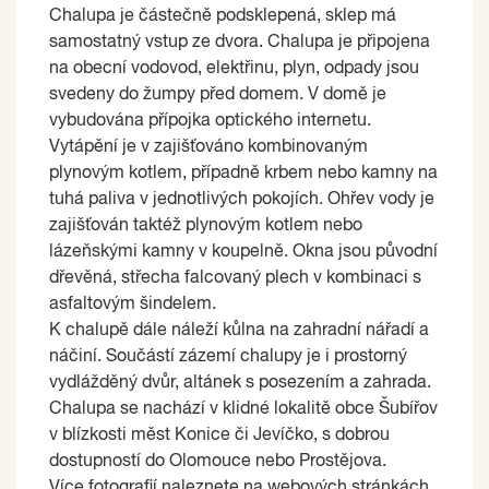
Chalupa je částečně podsklepená, sklep má
samostatný vstup ze dvora. Chalupa je připojena
na obecní vodovod, elektřinu, plyn, odpady jsou
svedeny do žumpy před domem. V domě je
vybudována přípojka optického internetu.
Vytápění je v zajišťováno kombinovaným
plynovým kotlem, případně krbem nebo kamny na
tuhá paliva v jednotlivých pokojích. Ohřev vody je
zajišťován taktéž plynovým kotlem nebo
lázeňskými kamny v koupelně. Okna jsou původní
dřevěná, střecha falcovaný plech v kombinaci s
asfaltovým šindelem.
K chalupě dále náleží kůlna na zahradní nářadí a
náčiní. Součástí zázemí chalupy je i prostorný
vydlážděný dvůr, altánek s posezením a zahrada.
Chalupa se nachází v klidné lokalitě obce Šubířov
v blízkosti měst Konice či Jevíčko, s dobrou
dostupností do Olomouce nebo Prostějova.
Více fotografií naleznete na webových stránkách