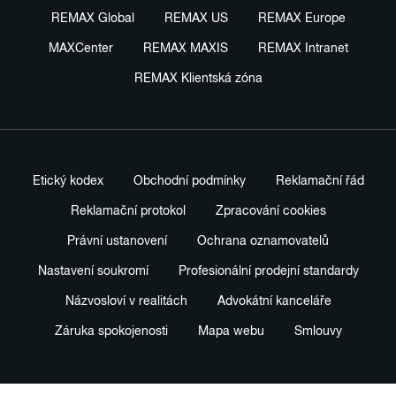
REMAX Global
REMAX US
REMAX Europe
MAXCenter
REMAX MAXIS
REMAX Intranet
REMAX Klientská zóna
Etický kodex
Obchodní podmínky
Reklamační řád
Reklamační protokol
Zpracování cookies
Právní ustanovení
Ochrana oznamovatelů
Nastavení soukromí
Profesionální prodejní standardy
Názvosloví v realitách
Advokátní kanceláře
Záruka spokojenosti
Mapa webu
Smlouvy