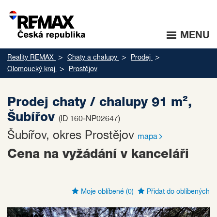
MENU
Reality REMAX
Chaty a chalupy
Prodej
Olomoucký kraj
Prostějov
Prodej chaty / chalupy 91 m²,
Šubířov
(ID 160-NP02647)
Šubířov, okres Prostějov
mapa
Cena na vyžádání v kanceláři
Moje oblíbené
(0)
Přidat do oblíbených