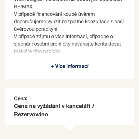
RE/MAX.
V případě financování koupě úvěrem
doporučujeme využít bezplatné konzultace s naší
úvěrovou poradkyní.
V případě zájmu o více informací, případně o
sjednání osobní prohlídky neváhejte kontaktovat
makléře této nabídky.
Prodávající si vyhrazuje právo vybrat kupujícího
+ Více informací
na základě jím zvolených kritérií.
Cena:
Cena na vyžádání v kanceláři
/
Rezervováno