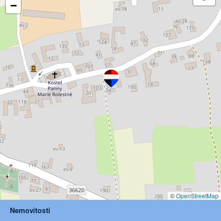
−
©
OpenStreetMap
Nemovitosti