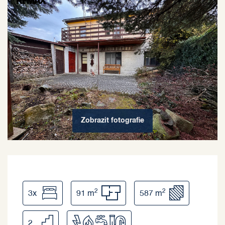
Zobrazit
fotografie
2
2
3x
91 m
587 m
2