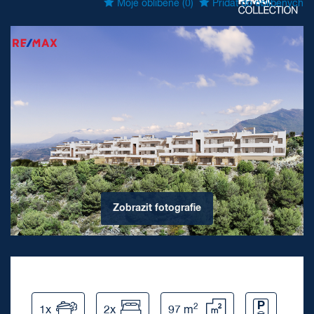
Moje oblíbené
(0)
Přidat do oblíbených
Zobrazit
fotografie
2
1x
2x
97 m