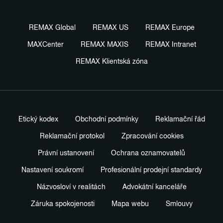
REMAX Global
REMAX US
REMAX Europe
MAXCenter
REMAX MAXIS
REMAX Intranet
REMAX Klientská zóna
Etický kodex
Obchodní podmínky
Reklamační řád
Reklamační protokol
Zpracování cookies
Právní ustanovení
Ochrana oznamovatelů
Nastavení soukromí
Profesionální prodejní standardy
Názvosloví v realitách
Advokátní kanceláře
Záruka spokojenosti
Mapa webu
Smlouvy