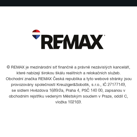
© REMAX je mezinárodní síť finančně a právně nezávislých kanceláří,
které nabízejí širokou škálu realitních a relokačních služeb.
Obchodní značka REMAX Česká republika a tyto webové stránky jsou
provozovány společností Kreuziger&Sobotik, s.r.o., IČ 27177149,
se sídlem Hvězdova 1689/2a, Praha 4, PSČ 140 00, zapsanou v
obchodním rejstříku vedeným Městským soudem v Praze, oddíl C,
vložka 102169.