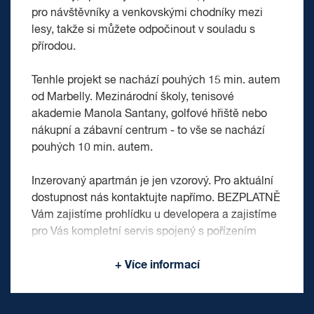
pro návštěvníky a venkovskými chodníky mezi
lesy, takže si můžete odpočinout v souladu s
přírodou.
Tenhle projekt se nachází pouhých 15 min. autem
od Marbelly. Mezinárodní školy, tenisové
akademie Manola Santany, golfové hřiště nebo
nákupní a zábavní centrum - to vše se nachází
pouhých 10 min. autem.
Inzerovaný apartmán je jen vzorový. Pro aktuální
dostupnost nás kontaktujte napřímo. BEZPLATNĚ
Vám zajistíme prohlídku u developera a zajistíme
pro Vás kompletní servis spojený s pořízením
nemovitosti. Prodávající si vyhrazuje právo vybrat
+ Více informací
kupujícího na základě jím zvolených kritérií.