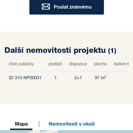
Poslat známému
Další nemovitosti projektu
(1)
číslo zakázky
podlaží
dispozice
plocha
balkon/lod
ID 313-NP00031
1
2+1
97 m²
Mapa
Nemovitosti v okolí