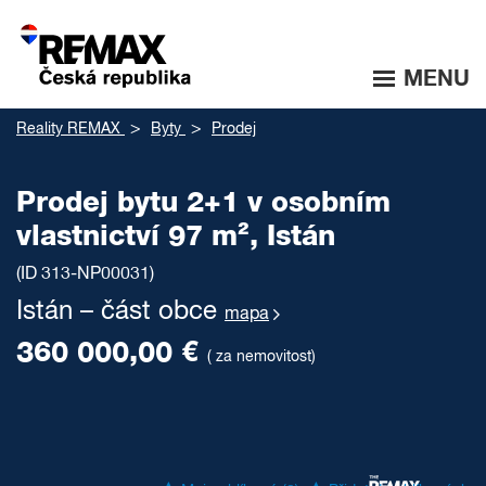
MENU
Reality REMAX
Byty
Prodej
Prodej bytu 2+1 v osobním
vlastnictví 97 m², Istán
(ID 313-NP00031)
Istán – část obce
mapa
360 000,00 €
( za nemovitost)