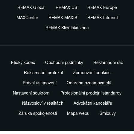
REMAX Global
REMAX US
REMAX Europe
MAXCenter
REMAX MAXIS
REMAX Intranet
REMAX Klientská zóna
Etický kodex
Obchodní podmínky
Reklamační řád
Reklamační protokol
Zpracování cookies
Právní ustanovení
Ochrana oznamovatelů
Nastavení soukromí
Profesionální prodejní standardy
Názvosloví v realitách
Advokátní kanceláře
Záruka spokojenosti
Mapa webu
Smlouvy