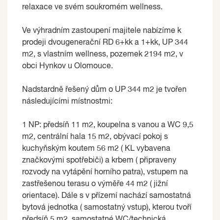
relaxace ve svém soukromém wellness.
Ve výhradním zastoupení majitele nabízíme k
prodeji dvougenerační RD 6+kk a 1+kk, UP 344
m2, s vlastním wellness, pozemek 2194 m2, v
obci Hynkov u Olomouce.
Nadstardně řešený dům o UP 344 m2 je tvořen
následujícími místnostmi:
1 NP: předsíň 11 m2, koupelna s vanou a WC 9,5
m2, centrální hala 15 m2, obývací pokoj s
kuchyňským koutem 56 m2 ( KL vybavena
značkovými spotřebiči) a krbem ( připraveny
rozvody na vytápění horního patra), vstupem na
zastřešenou terasu o výměře 44 m2 ( jižní
orientace). Dále s v přízemí nachází samostatná
bytová jednotka ( samostatný vstup), kterou tvoří
předsíň 5 m2, samostatné WC/technická