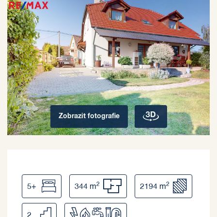
Zobrazit
fotografie
2
2
5+
344 m
2194 m
2