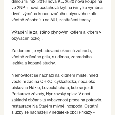
dílnou 15 m2, 2016 nová KL, 2020 nová koupelna
ve 2NP + nová podlahová krytina (vinyl) a výměna
dveří, výměna kondenzačního, plynového kotle,
včetně zásobníku na 80 l, zastřešení terasy.
Výtapění je zajištěno plynovým kotlem a krbem v
obývacím pokoji.
Za domem je vybudovaná okrasná zahrada,
včetně zděného grilu, s udírnou, zahradního
jezírka a kopané studny.
Nemovitost se nachází na klidném místě, hned
vedle ní začíná CHKO, cyklostezka, nedaleko
pískovna Náklo, Lovecká chata, kde se jezdí
Parkurové závody, Hynkovský splav. V obci
základní občanská vybavenost prodejna potravin,
restaurace Na Starém mlýně, hospoda. Ostatní
služby se nacházejí v nedaleké obci Příkazy -