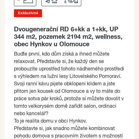
Exkluzivně
Dvougenerační RD 6+kk a 1+kk, UP
344 m2, pozemek 2194 m2, wellness,
obec Hynkov u Olomouce
Buďte první, kdo dům získá a ihned můžete
relaxovat. Představte si, že každý den se
probouzíte uprostřed tohoto nádherného prostředí
s výhledem na lužní lesy Litovelského Pomoraví.
Svoji ranní kávu pijete obklopeni klidem a jste
přitom jen kousek od Olomouce a vy to máte do
práce sotva pár kroků, protože si můžete dovolit v
tomto velkorysém domě zařídit salon, ordinaci
nebo kancelář?
To je realita domu v obci Hynkov.
Představte si, jak snadno můžete kombinovat
pohodu domova s pracovním životem s možností