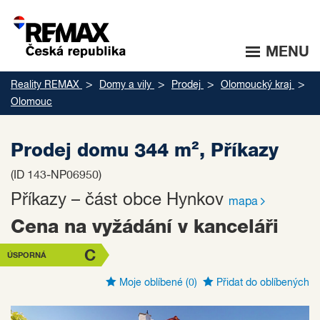
MENU
Reality REMAX
Domy a vily
Prodej
Olomoucký kraj
Olomouc
Prodej domu 344 m², Příkazy
(ID 143-NP06950)
Příkazy – část obce Hynkov
mapa
Cena na vyžádání v kanceláři
C
ÚSPORNÁ
Moje oblíbené
(0)
Přidat do oblíbených