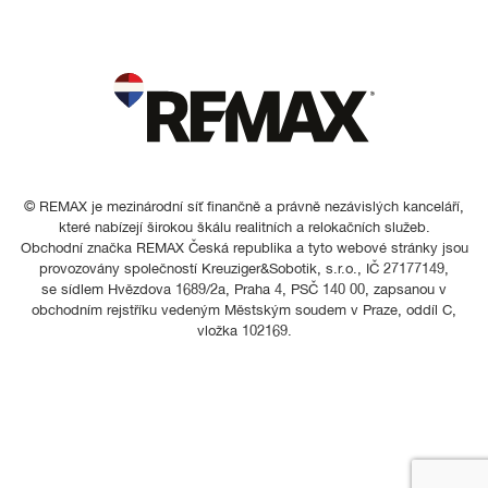
© REMAX je mezinárodní síť finančně a právně nezávislých kanceláří,
které nabízejí širokou škálu realitních a relokačních služeb.
Obchodní značka REMAX Česká republika a tyto webové stránky jsou
provozovány společností Kreuziger&Sobotik, s.r.o., IČ 27177149,
se sídlem Hvězdova 1689/2a, Praha 4, PSČ 140 00, zapsanou v
obchodním rejstříku vedeným Městským soudem v Praze, oddíl C,
vložka 102169.