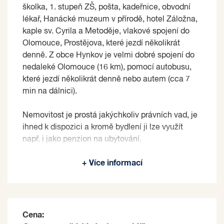
školka, 1. stupeň ZŠ, pošta, kadeřnice, obvodní
lékař, Hanácké muzeum v přírodě, hotel Záložna,
kaple sv. Cyrila a Metoděje, vlakové spojení do
Olomouce, Prostějova, které jezdí několikrát
denně. Z obce Hynkov je velmi dobré spojení do
nedaleké Olomouce (16 km), pomocí autobusu,
které jezdí několikrát denně nebo autem (cca 7
min na dálnici).
Nemovitost je prostá jakýchkoliv právních vad, je
ihned k dispozici a kromě bydlení ji lze využít
např. i jako penzion na ubytování.
Prodávající si vyhrazuje právo vybrat kupujícího
+ Více informací
na základě jím zvolených kritérií.
Cena: