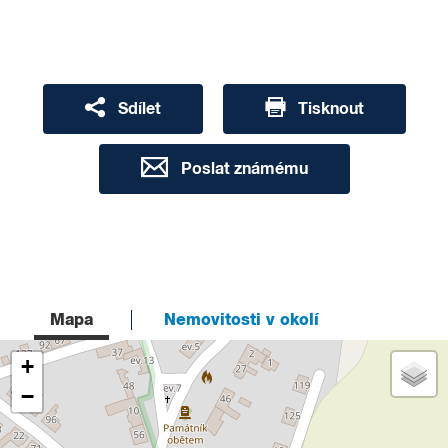
Sdílet
Tisknout
Poslat známému
Mapa
Nemovitosti v okolí
+
−