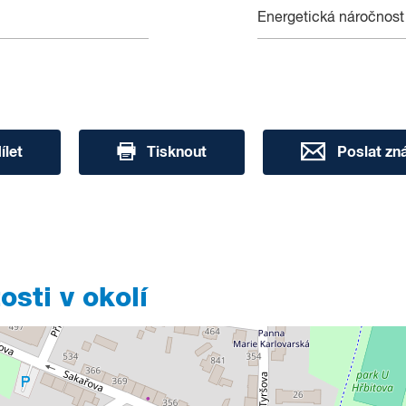
Energetická náročnost
ílet
Tisknout
Poslat z
sti v okolí