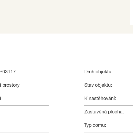
NP03117
Druh objektu:
 prostory
Stav objektu:
í
K nastěhování:
Zastavěná plocha:
Typ domu: