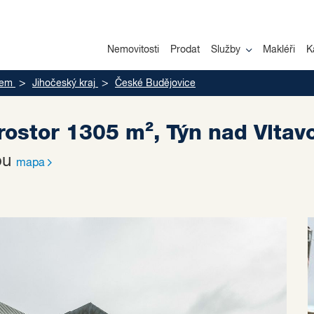
Nemovitosti
Prodat
Služby
Makléři
K
jem
Jihočeský kraj
České Budějovice
ostor 1305 m², Týn nad Vlta
vou
mapa