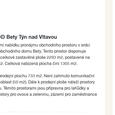
D Bety Týn nad Vltavou
ní nabídku pronájmu obchodního prostoru v srdci
 obchodního domu Bety. Tento prostor disponuje
o celkové zastavěné ploše 2293 m2, postavené na
2. Celková nabízená plocha činí 1305 m2.
prodejní plochu 733 m2. Není zahrnuto komunikační
oblast (50 m2). Dále k prodejní ploše náleží prostory
. Těmito prostorami jsou přípravna pro lahůdky a
rostory pro ovoce a zeleninu, zázemí pro zaměstnance
e přibližně 2.400 m2, který je částečně určen pro