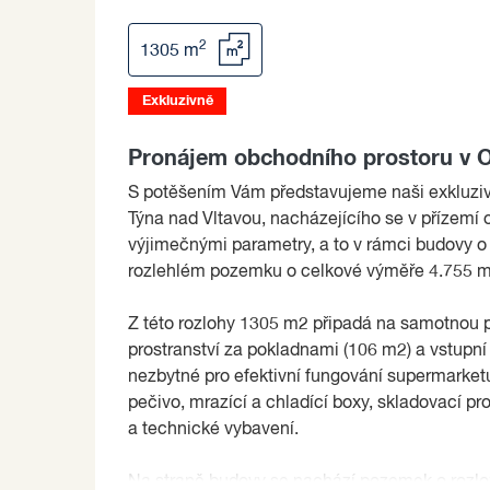
2
1305 m
Exkluzivně
Pronájem obchodního prostoru v O
S potěšením Vám představujeme naši exkluziv
Týna nad Vltavou, nacházejícího se v přízemí
výjimečnými parametry, a to v rámci budovy 
rozlehlém pozemku o celkové výměře 4.755 m
Z této rozlohy 1305 m2 připadá na samotnou 
prostranství za pokladnami (106 m2) a vstupní 
nezbytné pro efektivní fungování supermarketu
pečivo, mrazící a chladící boxy, skladovací p
a technické vybavení.
Na straně budovy se nachází pozemek o rozloz