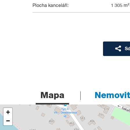
Plocha kanceláří:
1 305 m²
Sd
Mapa
Nemovito
+
−