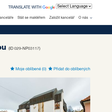
TRANSLATE WITH
Powered by
anceláře
Stát se makléřem
Založit kancelář
O nás
vou
(ID 029-NP03117)
Moje oblíbené
(0)
Přidat do oblíbených