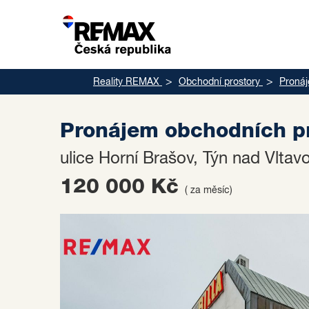
Reality REMAX
Obchodní prostory
Proná
Pronájem obchodních pr
ulice Horní Brašov, Týn nad Vlta
120 000 Kč
( za měsíc)