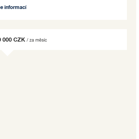
stečně pro potřeby zásobování. Tento pozemek
ce informací
vlastní parkovací plochou obchodního domu nabízí
ky.
mi regály, pokladnami (bez elektroniky) a dalším
0 000 CZK
/ za měsíc
illa. Toto místo nabízí nejen strategickou polohu v
uspořádání pro váš úspěšný obchodní provoz.
e na základě jím zvolených kritérií.