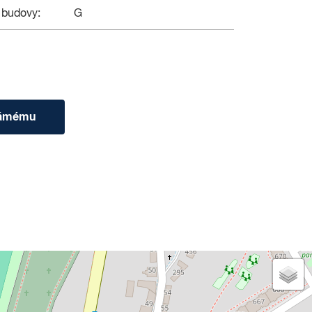
 budovy:
G
námému