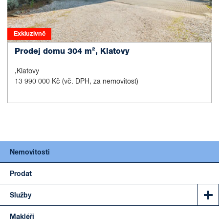
Exkluzivně
Prodej domu 304 m², Klatovy
,Klatovy
13 990 000 Kč
(vč. DPH, za nemovitost)
Nemovitosti
Prodat
Služby
Makléři