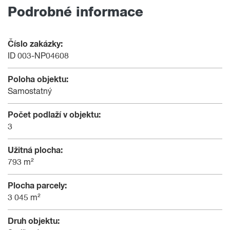
Podrobné informace
Číslo zakázky:
ID 003-NP04608
Poloha objektu:
Samostatný
Počet podlaží v objektu:
3
Užitná plocha:
793 m²
Plocha parcely:
3 045 m²
Druh objektu: