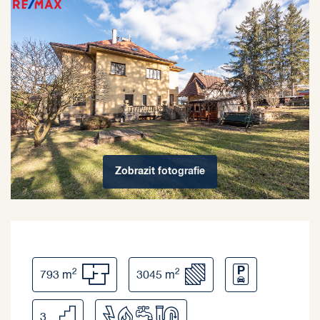
Zobrazit
fotografie
2
2
793 m
3045 m
3