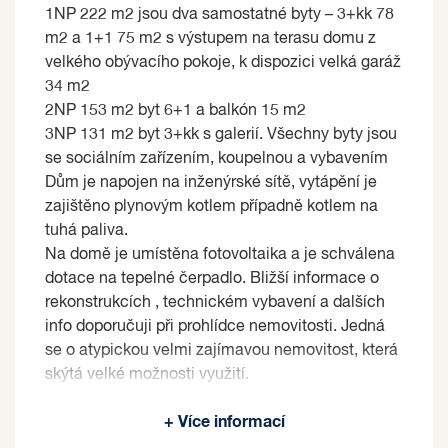
1NP 222 m2 jsou dva samostatné byty – 3+kk 78
m2 a 1+1 75 m2 s výstupem na terasu domu z
velkého obývacího pokoje, k dispozici velká garáž
34 m2
2NP 153 m2 byt 6+1 a balkón 15 m2
3NP 131 m2 byt 3+kk s galerií. Všechny byty jsou
se sociálním zařízením, koupelnou a vybavením
Dům je napojen na inženýrské sítě, vytápění je
zajištěno plynovým kotlem případně kotlem na
tuhá paliva.
Na domě je umístěna fotovoltaika a je schválena
dotace na tepelné čerpadlo. Bližší informace o
rekonstrukcích , technickém vybavení a dalších
info doporučuji při prohlídce nemovitosti. Jedná
se o atypickou velmi zajímavou nemovitost, která
skýtá velké možnosti využití.
Prodávající si vyhrazuje právo vybrat kupujícího
+ Více informací
na základě jím zvolených kritérií.