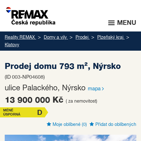
MENU
Reality REMAX
Domy a vily
Prodej
Plzeňský kraj
Klatovy
Prodej domu 793 m², Nýrsko
(ID 003-NP04608)
ulice Palackého, Nýrsko
mapa
13 900 000 Kč
( za nemovitost)
MÉNĚ
D
ÚSPORNÁ
Moje oblíbené
(0)
Přidat do oblíbených