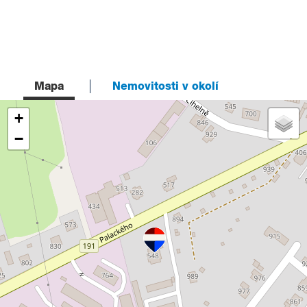
Mapa
Nemovitosti v okolí
+
−