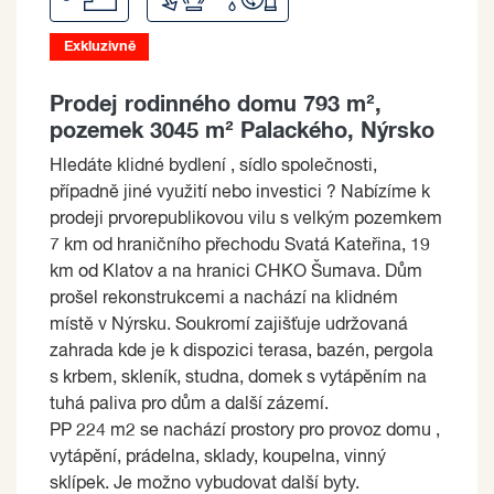
Exkluzivně
Prodej rodinného domu 793 m²,
pozemek 3045 m² Palackého, Nýrsko
Hledáte klidné bydlení , sídlo společnosti,
případně jiné využití nebo investici ? Nabízíme k
prodeji prvorepublikovou vilu s velkým pozemkem
7 km od hraničního přechodu Svatá Kateřina, 19
km od Klatov a na hranici CHKO Šumava. Dům
prošel rekonstrukcemi a nachází na klidném
místě v Nýrsku. Soukromí zajišťuje udržovaná
zahrada kde je k dispozici terasa, bazén, pergola
s krbem, skleník, studna, domek s vytápěním na
tuhá paliva pro dům a další zázemí.
PP 224 m2 se nachází prostory pro provoz domu ,
vytápění, prádelna, sklady, koupelna, vinný
sklípek. Je možno vybudovat další byty.