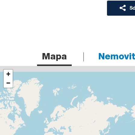
Sd
Mapa
Nemovito
+
−