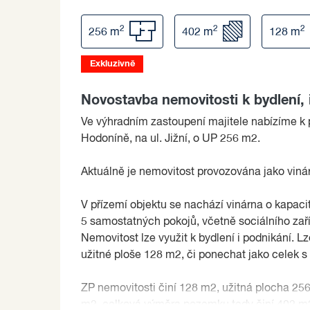
2
2
2
256 m
402 m
128 m
Exkluzivně
Novostavba nemovitosti k bydlení,
Ve výhradním zastoupení majitele nabízíme k 
Hodoníně, na ul. Jižní, o UP 256 m2.
Aktuálně je nemovitost provozována jako viná
V přízemí objektu se nachází vinárna o kapacit
5 samostatných pokojů, včetně sociálního zaříz
Nemovitost lze využit k bydlení i podnikání. Lz
užitné ploše 128 m2, či ponechat jako celek 
ZP nemovitosti činí 128 m2, užitná plocha 25
m2, celková výměra pozemku tedy činí 402 m