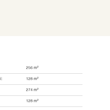
256 m²
í:
128 m²
274 m²
128 m²