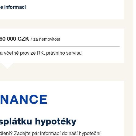
ce informací
ozů, které se nachází přímo před nemovitostí.
ení.
órobeton, okna plast - 3x sklo, venkovní izolace
860 000 CZK
/ za nemovitost
ímotopy. Budova se vyznačuje nízkými provozními
a včetně provize RK, právního servisu
tohoto důvodu je uvedena třída G.
u státních hranic se Slovenskem. Město bývalo
 samostatnými republikami. Díky své nadmořské
České republiky. Naopak zdejší srážky se drží na
louholetou kulturní, podnikatelskou a sportovní
o na základě jím zvolených kritérií.
 splátku hypotéky
ydlení? Zadejte pár informací do naší hypoteční