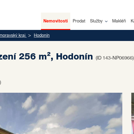
Nemovitosti
Prodat
Služby
Makléři
K
moravský kraj
Hodonín
ízení 256 m², Hodonín
(ID 143-NP06966)
)