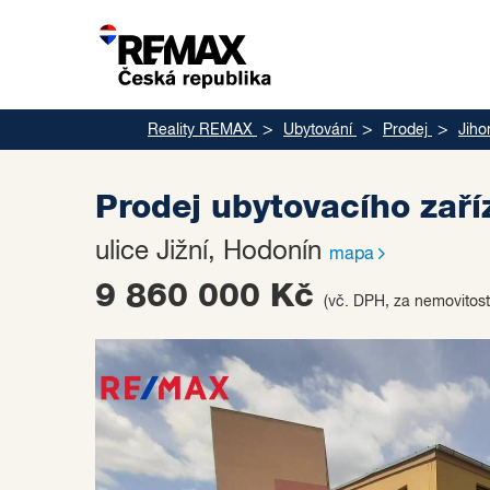
Reality REMAX
Ubytování
Prodej
Jiho
Prodej ubytovacího zař
ulice Jižní, Hodonín
mapa
9 860 000 Kč
(vč. DPH, za nemovitost