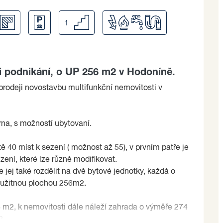
1
 i podnikání, o UP 256 m2 v Hodoníně.
prodeji novostavbu multifunkční nemovitosti v
rna, s možností ubytovaní.
ě 40 míst k sezení ( možnost až 55), v prvním patře je
ení, které lze různě modifikovat.
e jej také rozdělit na dvě bytové jednotky, každá o
s užitnou plochou 256m2.
6 m2, k nemovitosti dále náleží zahrada o výměře 274
2.