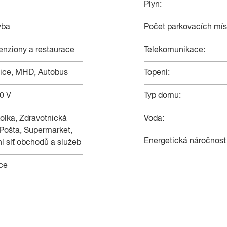
Plyn:
vba
Počet parkovacích mís
penziony a restaurace
Telekomunikace:
lnice, MHD, Autobus
Topení:
0 V
Typ domu:
olka, Zdravotnická
Voda:
 Pošta, Supermarket,
Energetická náročnost
í síť obchodů a služeb
ce