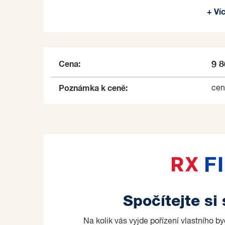
+ Ví
K objektu náleží vyhrazené parkoviště pro 7 v
Nemovitost se prodává včetně vnitřního vybav
Budovu tvoří železobetonový skelet, vyzdívky p
Cena:
9 
150mm. Vytápění je zajištěno elektrickými př
náklady a byla zkolaudována v roce 2015.
Poznámka k ceně:
cen
Průkaz energetické náročnosti nebyl dodán, z 
Město Hodonín leží na pravém břehu Moravy, 
významným hraničním přechodem mezi oběma
výšce se Hodonín řadí mezi nejteplejší místa 
nejnižší celorepublikové úrovni. Hodonín má d
tradici.
Prodávající si vyhrazuje právo vybrat kupujícíh
Spočítejte si
Na kolik vás vyjde pořízení vlastního b