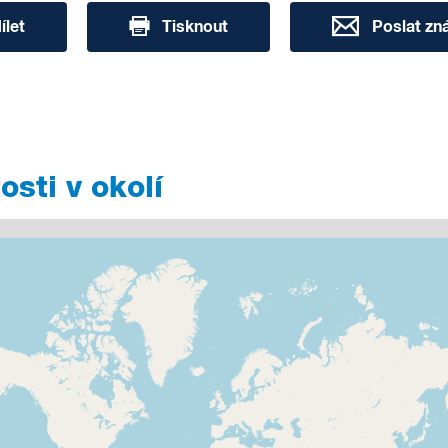
ílet
Tisknout
Poslat z
sti v okolí