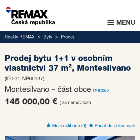
MENU
Reality REMAX
Byty
Prodej
Prodej bytu 1+1 v osobním
vlastnictví 37 m², Montesilvano
(ID 331-NP00337)
Montesilvano – část obce
mapa
145 000,00 €
( za nemovitost)
Moje oblíbené
(0)
Přidat do oblíbených