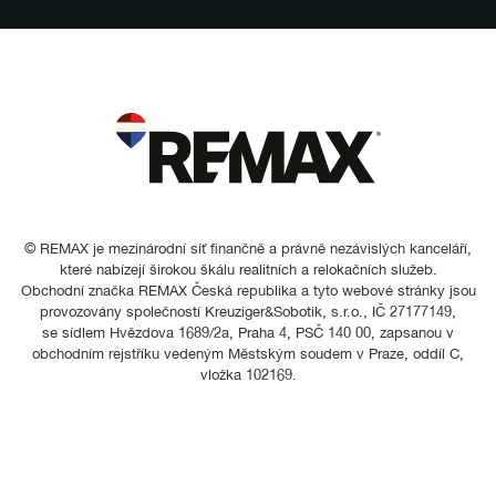
© REMAX je mezinárodní síť finančně a právně nezávislých kanceláří,
které nabízejí širokou škálu realitních a relokačních služeb.
Obchodní značka REMAX Česká republika a tyto webové stránky jsou
provozovány společností Kreuziger&Sobotik, s.r.o., IČ 27177149,
se sídlem Hvězdova 1689/2a, Praha 4, PSČ 140 00, zapsanou v
obchodním rejstříku vedeným Městským soudem v Praze, oddíl C,
vložka 102169.