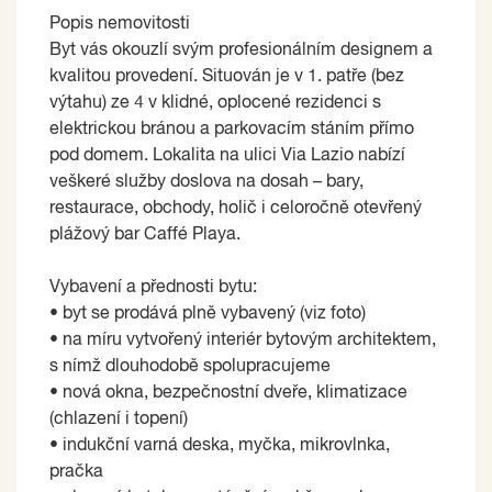
Popis nemovitosti
Byt vás okouzlí svým profesionálním designem a
kvalitou provedení. Situován je v 1. patře (bez
výtahu) ze 4 v klidné, oplocené rezidenci s
elektrickou bránou a parkovacím stáním přímo
pod domem. Lokalita na ulici Via Lazio nabízí
veškeré služby doslova na dosah – bary,
restaurace, obchody, holič i celoročně otevřený
plážový bar Caffé Playa.
Vybavení a přednosti bytu:
• byt se prodává plně vybavený (viz foto)
• na míru vytvořený interiér bytovým architektem,
s nímž dlouhodobě spolupracujeme
• nová okna, bezpečnostní dveře, klimatizace
(chlazení i topení)
• indukční varná deska, myčka, mikrovlnka,
pračka