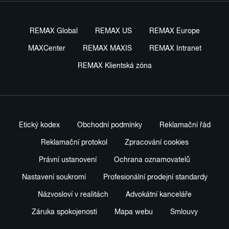
REMAX Global
REMAX US
REMAX Europe
MAXCenter
REMAX MAXIS
REMAX Intranet
REMAX Klientská zóna
Etický kodex
Obchodní podmínky
Reklamační řád
Reklamační protokol
Zpracování cookies
Právní ustanovení
Ochrana oznamovatelů
Nastavení soukromí
Profesionální prodejní standardy
Názvosloví v realitách
Advokátní kanceláře
Záruka spokojenosti
Mapa webu
Smlouvy