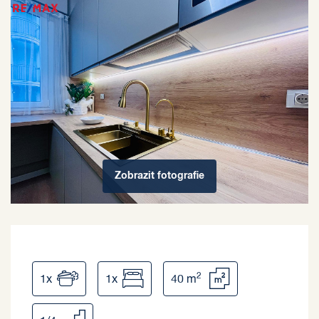
Zobrazit
fotografie
2
1x
1x
40 m