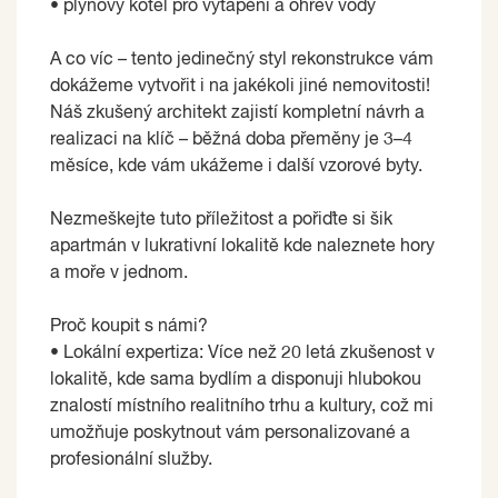
• plynový kotel pro vytápění a ohřev vody
A co víc – tento jedinečný styl rekonstrukce vám
dokážeme vytvořit i na jakékoli jiné nemovitosti!
Náš zkušený architekt zajistí kompletní návrh a
realizaci na klíč – běžná doba přeměny je 3–4
měsíce, kde vám ukážeme i další vzorové byty.
Nezmeškejte tuto příležitost a pořiďte si šik
apartmán v lukrativní lokalitě kde naleznete hory
a moře v jednom.
Proč koupit s námi?
• Lokální expertiza: Více než 20 letá zkušenost v
lokalitě, kde sama bydlím a disponuji hlubokou
znalostí místního realitního trhu a kultury, což mi
umožňuje poskytnout vám personalizované a
profesionální služby.