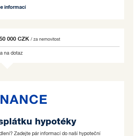
ntaci.
ce informací
o na základě jím zvolených kritérií.
350 000 CZK
/ za nemovitost
a na dotaz
 splátku hypotéky
ydlení? Zadejte pár informací do naší hypoteční