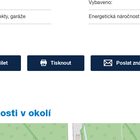
Vybaveno:
ekty, garáže
Energetická náročnost
ílet
Tisknout
Poslat z
sti v okolí