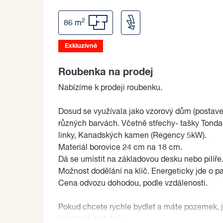
2
86 m
Exkluzivně
Roubenka na prodej
Nabízíme k prodeji roubenku.
Dosud se využívala jako vzorový dům (postavena
různých barvách. Včetně střechy- tašky Tond
linky, Kanadských kamen (Regency 5kW).
Materiál borovice 24 cm na 18 cm.
Dá se umístit na základovou desku nebo pilíře.
Možnost dodělání na klíč. Energeticky jde o p
Cena odvozu dohodou, podle vzdálenosti.
Pokud chcete rychle bydlet a máte pozemek, j
je zdravé a útulné.