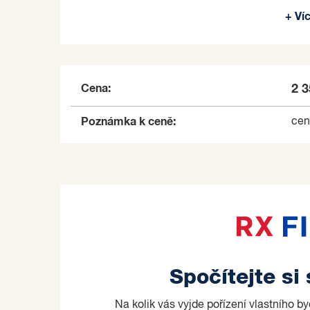
Na tuto roubenku dodáme projektovou dokume
+ Ví
V případě zájmu možná obhlídka roubenky.
Prodávající si vyhrazuje právo vybrat kupujícíh
Cena:
2 
Poznámka k ceně:
cen
Spočítejte si
Na kolik vás vyjde pořízení vlastního b