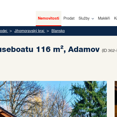
Nemovitosti
Prodat
Služby
Makléři
K
odej
Jihomoravský kraj
Blansko
ouseboatu 116 m², Adamov
(ID 362