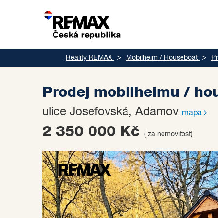
Reality REMAX
Mobilheim / Houseboat
Pr
Prodej mobilheimu / h
ulice Josefovská, Adamov
mapa
2 350 000 Kč
( za nemovitost)