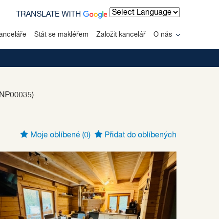
TRANSLATE WITH
Powered by
anceláře
Stát se makléřem
Založit kancelář
O nás
-NP00035)
Moje oblíbené
(0)
Přidat do oblíbených