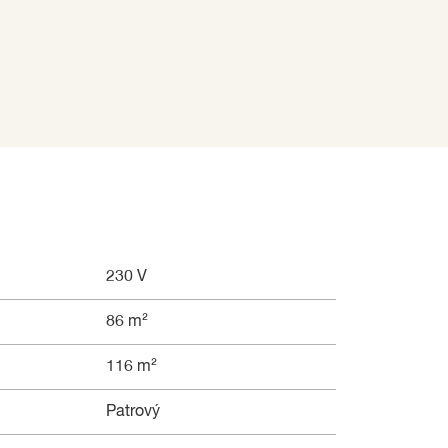
230 V
86 m²
116 m²
Patrový