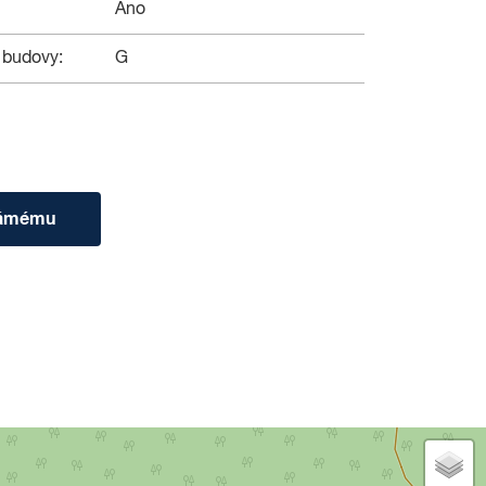
Ano
 budovy:
G
námému