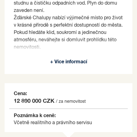
studnu a čističku odpadních vod. Plyn do domu
zaveden není.
Žďárské Chalupy nabízí výjimečné místo pro život
v krásné přírodě s perfektní dostupností do města.
Pokud hledáte klid, soukromí a jedinečnou
atmosféru, neváhejte si domluvit prohlídku této
nemovitosti.
Prodávající si vyhrazuje právo vybrat kupujícího
+ Více informací
na základě jím zvolených kritérií.
Cena:
12 890 000 CZK
/ za nemovitost
Poznámka k ceně:
Včetně realitního a právního servisu