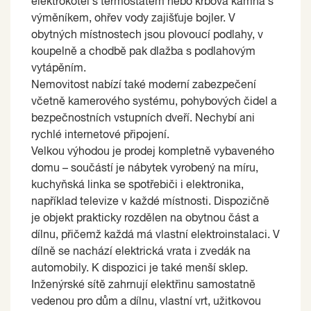
elektrokotel s termostatem nebo krbová kamna s
výměníkem, ohřev vody zajišťuje bojler. V
obytných místnostech jsou plovoucí podlahy, v
koupelně a chodbě pak dlažba s podlahovým
vytápěním.
Nemovitost nabízí také moderní zabezpečení
včetně kamerového systému, pohybových čidel a
bezpečnostních vstupních dveří. Nechybí ani
rychlé internetové připojení.
Velkou výhodou je prodej kompletně vybaveného
domu – součástí je nábytek vyrobený na míru,
kuchyňská linka se spotřebiči i elektronika,
například televize v každé místnosti. Dispozičně
je objekt prakticky rozdělen na obytnou část a
dílnu, přičemž každá má vlastní elektroinstalaci. V
dílně se nachází elektrická vrata i zvedák na
automobily. K dispozici je také menší sklep.
Inženýrské sítě zahrnují elektřinu samostatně
vedenou pro dům a dílnu, vlastní vrt, užitkovou