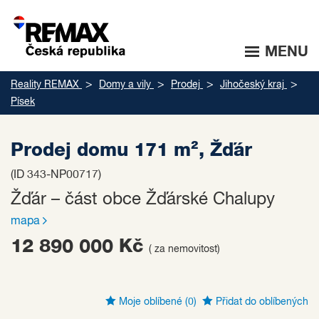
MENU
Reality REMAX
Domy a vily
Prodej
Jihočeský kraj
Písek
Prodej domu 171 m², Žďár
(ID 343-NP00717)
Žďár – část obce Žďárské Chalupy
mapa
12 890 000 Kč
( za nemovitost)
Moje oblíbené
(0)
Přidat do oblíbených