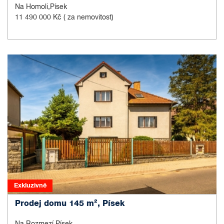
Na Homoli,Písek
11 490 000 Kč
( za nemovitost)
Exkluzivně
Prodej domu 145 m², Písek
Na Rozmezí,Písek