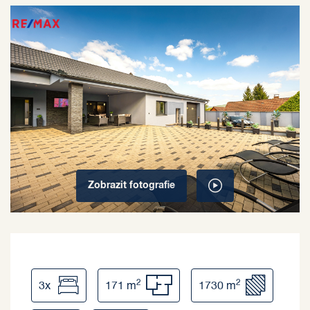
Zobrazit
fotografie
2
2
3x
171 m
1730 m