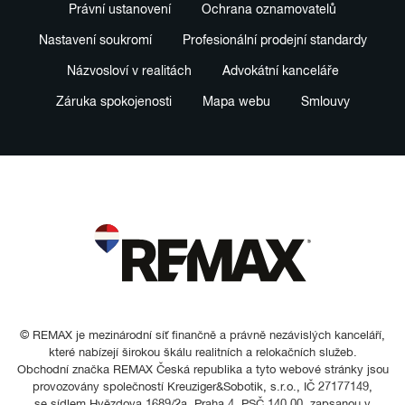
Právní ustanovení
Ochrana oznamovatelů
Nastavení soukromí
Profesionální prodejní standardy
Názvosloví v realitách
Advokátní kanceláře
Záruka spokojenosti
Mapa webu
Smlouvy
© REMAX je mezinárodní síť finančně a právně nezávislých kanceláří,
které nabízejí širokou škálu realitních a relokačních služeb.
Obchodní značka REMAX Česká republika a tyto webové stránky jsou
provozovány společností Kreuziger&Sobotik, s.r.o., IČ 27177149,
se sídlem Hvězdova 1689/2a, Praha 4, PSČ 140 00, zapsanou v