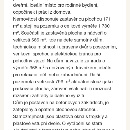
dveřmi. Ideální místo pro rodinné bydlení,
odpočinek i práci z domova.
Nemovitost disponuje zastavěnou plochou 171
m² a stojí na pozemku o celkové výměře 1 730
m². Součástí je zastavěná plocha a nádvoří o
velikosti 566 m², kde najdete samotný dům,
technickou místnost i upravený dvůr s posezením,
venkovní sprchou a elektrickou bránou pro
pohodlný vjezd. Na dům navazuje zahrada o
výměře 368 m² s udržovaným trávníkem, ideální
pro relaxaci, děti nebo zahradničení. Další
pozemek o velikosti 796 m² aktuálně slouží jako
parkovací plocha, zároveň však nabízí možnost
rozšíření zahrady či dalšího využití.
Dům je postaven na betonových základech, je
zateplený a opatřen plechovou střechou.
Samozřejmostí jsou plastová okna s trojskly a
plastové vstupní dveře. O vytápění se stará