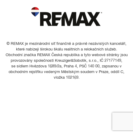
© REMAX je mezinárodní síť finančně a právně nezávislých kanceláří,
které nabízejí širokou škálu realitních a relokačních služeb.
Obchodní značka REMAX Česká republika a tyto webové stránky jsou
provozovány společností Kreuziger&Sobotik, s.r.o., IČ 27177149,
se sídlem Hvězdova 1689/2a, Praha 4, PSČ 140 00, zapsanou v
obchodním rejstříku vedeným Městským soudem v Praze, oddíl C,
vložka 102169.