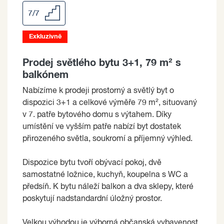
7/7
Exkluzivně
Prodej světlého bytu 3+1, 79 m² s
balkónem
Nabízíme k prodeji prostorný a světlý byt o
dispozici 3+1 a celkové výměře 79 m², situovaný
v 7. patře bytového domu s výtahem. Díky
umístění ve vyšším patře nabízí byt dostatek
přirozeného světla, soukromí a příjemný výhled.
Dispozice bytu tvoří obývací pokoj, dvě
samostatné ložnice, kuchyň, koupelna s WC a
předsíň. K bytu náleží balkon a dva sklepy, které
poskytují nadstandardní úložný prostor.
Velkou výhodou je výborná občanská vybavenost