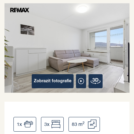
Zobrazit
fotografie
2
1x
3x
83 m