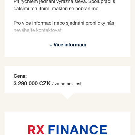
Při rychlém jednání výrazná sleva. Spolupráci s
dalšími realitními makléři se nebráníme.
Pro více informací nebo sjednání prohlídky nás
neváhejte kontaktovat.
Prodávající si vyhrazuje právo vybrat kupujícího
+ Více informací
na základě jím zvolených kritérií.
Cena:
3 290 000 CZK
/ za nemovitost