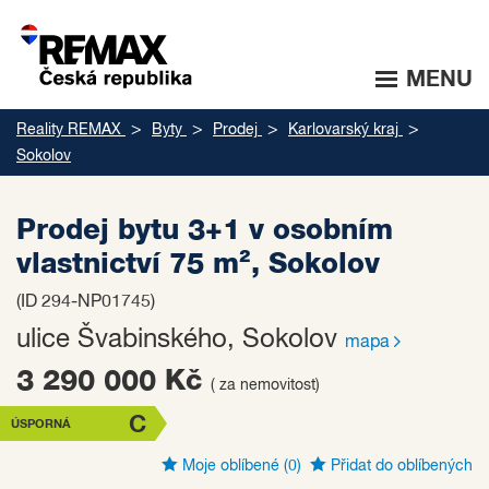
MENU
Reality REMAX
Byty
Prodej
Karlovarský kraj
Sokolov
Prodej bytu 3+1 v osobním
vlastnictví 75 m², Sokolov
(ID 294-NP01745)
ulice Švabinského, Sokolov
mapa
3 290 000 Kč
( za nemovitost)
C
ÚSPORNÁ
Moje oblíbené
(0)
Přidat do oblíbených