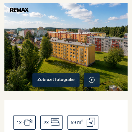
Zobrazit
fotografie
2
1x
2x
59 m