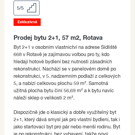
5/5
Exkluzivně
Prodej bytu 2+1, 57 m2, Rotava
Byt 2+1 v osobním vlastnictví na adrese Sídliště
668 v Rotavě je zajímavou volbou pro ty, kdo
hledají hotové bydlení bez nutnosti zásadních
rekonstrukcí. Nachází se v panelovém domě po
rekonstrukci, v 5. nadzemním podlaží z celkových
5, a nabízí celkovou plochu 59 m². Samotná
užitná plocha bytu činí 56,69 m² a k bytu navíc
náleží sklep o velikosti 2 m².
Dispozičně jde o klasický a dobře využitelný byt
2+1, který dává smysl jak pro vlastní bydlení, tak i
jako startovací byt pro pár nebo menší rodinu. Byt
je po rekonstrukci, bez vybavení, takže nový