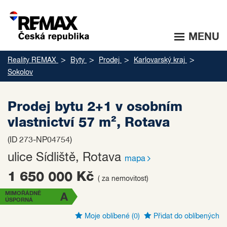
MENU
Reality REMAX
Byty
Prodej
Karlovarský kraj
Sokolov
Prodej bytu 2+1 v osobním
vlastnictví 57 m², Rotava
(ID 273-NP04754)
ulice Sídliště, Rotava
mapa
1 650 000 Kč
( za nemovitost)
MIMOŘÁDNĚ
A
ÚSPORNÁ
Moje oblíbené
(0)
Přidat do oblíbených