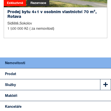
Exkluzivně
Rezervace
Prodej bytu 4+1 v osobním vlastnictví 70 m²,
Rotava
Sídliště,Sokolov
1 500 000 Kč
( za nemovitost)
Nemovitosti
Prodat
Služby
Makléři
Kanceláře