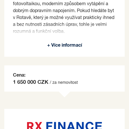
fotovoltaikou, moderním způsobem vytápění a
dobrým dopravním napojením. Pokud hledáte byt
v Rotavě, který je možné využívat prakticky ihned
a bez nutnosti zásadních úprav, tohle je velmi
rozumná a funkční volba.
Prodávající si vyhrazuje právo vybrat kupujícího
+ Více informací
na základě jím zvolených kritérií.
Cena:
1 650 000 CZK
/ za nemovitost