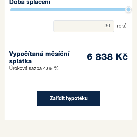
Doba splácení
roků
Vypočítaná měsíční
6 838 Kč
splátka
Úroková sazba
4.69 %
Zařídit hypotéku