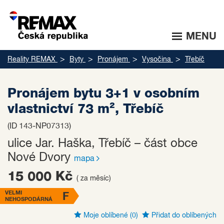
MENU
Reality REMAX
Byty
Pronájem
Vysočina
Třebíč
Pronájem bytu 3+1 v osobním
vlastnictví 73 m², Třebíč
(ID 143-NP07313)
ulice Jar. Haška, Třebíč – část obce
Nové Dvory
mapa
15 000 Kč
( za měsíc)
VELMI
F
NEHOSPODÁRNÁ
Moje oblíbené
(0)
Přidat do oblíbených