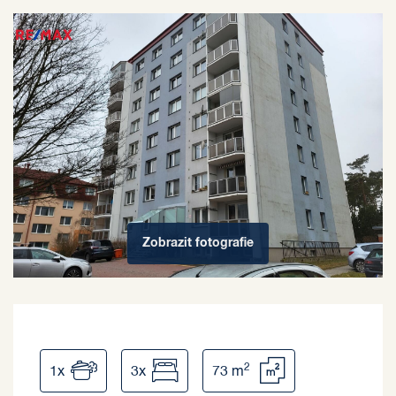
Zobrazit
fotografie
2
1x
3x
73 m