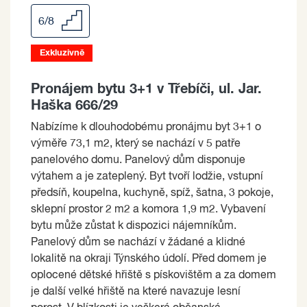
6/8
Exkluzivně
Pronájem bytu 3+1 v Třebíči, ul. Jar.
Haška 666/29
Nabízíme k dlouhodobému pronájmu byt 3+1 o
výměře 73,1 m2, který se nachází v 5 patře
panelového domu. Panelový dům disponuje
výtahem a je zateplený. Byt tvoří lodžie, vstupní
předsíň, koupelna, kuchyně, spíž, šatna, 3 pokoje,
sklepní prostor 2 m2 a komora 1,9 m2. Vybavení
bytu může zůstat k dispozici nájemníkům.
Panelový dům se nachází v žádané a klidné
lokalitě na okraji Týnského údolí. Před domem je
oplocené dětské hřiště s pískovištěm a za domem
je další velké hřiště na které navazuje lesní