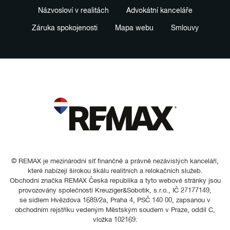
Názvosloví v realitách
Advokátní kanceláře
Záruka spokojenosti
Mapa webu
Smlouvy
© REMAX je mezinárodní síť finančně a právně nezávislých kanceláří,
které nabízejí širokou škálu realitních a relokačních služeb.
Obchodní značka REMAX Česká republika a tyto webové stránky jsou
provozovány společností Kreuziger&Sobotik, s.r.o., IČ 27177149,
se sídlem Hvězdova 1689/2a, Praha 4, PSČ 140 00, zapsanou v
obchodním rejstříku vedeným Městským soudem v Praze, oddíl C,
vložka 102169.