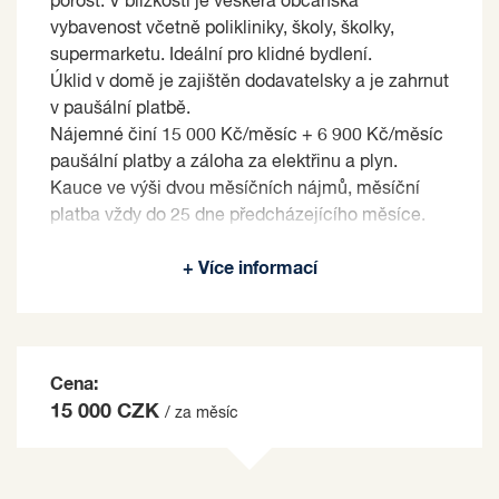
porost. V blízkosti je veškerá občanská
vybavenost včetně polikliniky, školy, školky,
supermarketu. Ideální pro klidné bydlení.
Úklid v domě je zajištěn dodavatelsky a je zahrnut
v paušální platbě.
Nájemné činí 15 000 Kč/měsíc + 6 900 Kč/měsíc
paušální platby a záloha za elektřinu a plyn.
Kauce ve výši dvou měsíčních nájmů, měsíční
platba vždy do 25 dne předcházejícího měsíce.
Pronajímající si vyhrazuje právo vybrat nájemce
+ Více informací
na základě jím zvolených kritérií.
Cena:
15 000 CZK
/ za měsíc