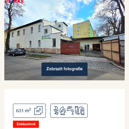
Zobrazit
fotografie
2
631 m
Exkluzivně