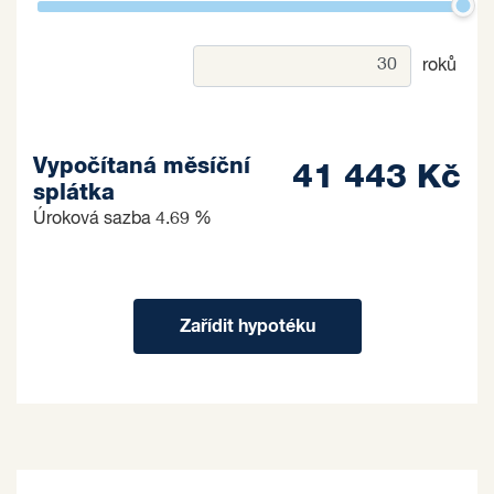
roků
Vypočítaná měsíční
41 443 Kč
splátka
Úroková sazba
4.69 %
Zařídit hypotéku