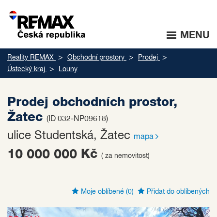
MENU
Reality REMAX
Obchodní prostory
Prodej
Ústecký kraj
Louny
Prodej obchodních prostor,
Žatec
(ID 032-NP09618)
ulice Studentská, Žatec
mapa
10 000 000 Kč
( za nemovitost)
Moje oblíbené
(0)
Přidat do oblíbených