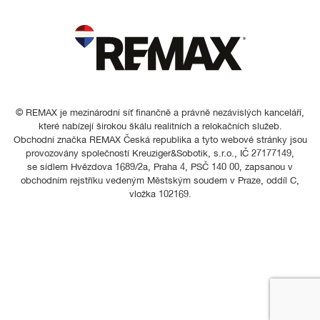
© REMAX je mezinárodní síť finančně a právně nezávislých kanceláří,
které nabízejí širokou škálu realitních a relokačních služeb.
Obchodní značka REMAX Česká republika a tyto webové stránky jsou
provozovány společností Kreuziger&Sobotik, s.r.o., IČ 27177149,
se sídlem Hvězdova 1689/2a, Praha 4, PSČ 140 00, zapsanou v
obchodním rejstříku vedeným Městským soudem v Praze, oddíl C,
vložka 102169.