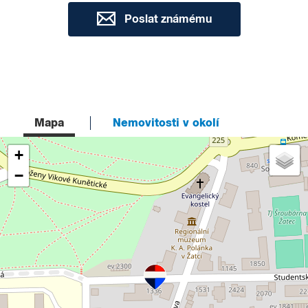
Poslat známému
Mapa
Nemovitosti v okolí
+
−