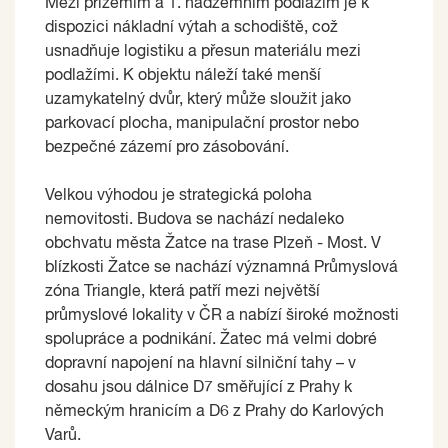
Mezi přízemím a 1. nadzemním podlažím je k
dispozici nákladní výtah a schodiště, což
usnadňuje logistiku a přesun materiálu mezi
podlažími. K objektu náleží také menší
uzamykatelný dvůr, který může sloužit jako
parkovací plocha, manipulační prostor nebo
bezpečné zázemí pro zásobování.
Velkou výhodou je strategická poloha
nemovitosti. Budova se nachází nedaleko
obchvatu města Žatce na trase Plzeň - Most. V
blízkosti Žatce se nachází významná Průmyslová
zóna Triangle, která patří mezi největší
průmyslové lokality v ČR a nabízí široké možnosti
spolupráce a podnikání. Žatec má velmi dobré
dopravní napojení na hlavní silniční tahy – v
dosahu jsou dálnice D7 směřující z Prahy k
německým hranicím a D6 z Prahy do Karlových
Varů.