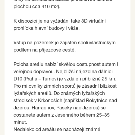
plochou cca 410 m2).
K dispozici je na vyžádání také 3D virtuální
prohlídka hlavní budovy i věže.
Vstup na pozemek je zajištěn spoluvlastnickým
podílem na příjezdové cestě.
Poloha areálu nabízí skvělou dostupnost autem i
veřejnou dopravou. Nejbližší nájezd na dálnici
D10 (Praha – Turnov) je vzdálen přibližně 25 km.
Pro milovníky zimních sportů je zásadní blízkost
lyžařských areálů. Do známých lyžařských
středisek v Krkonoších (například Rokytnice nad
Jizerou, Harrachov, Paseky nad Jizerou) se
dostanete autem z Jesenného během 25–35
minut.
Nedaleko od areálu se nacházejí známé