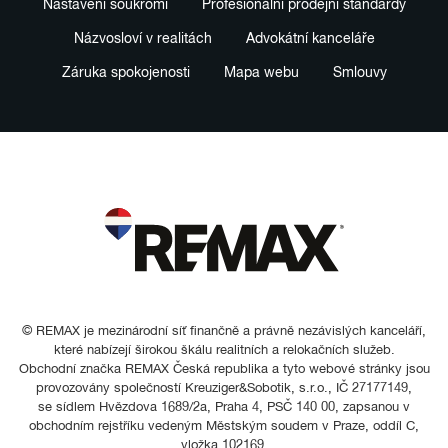
Nastavení soukromí
Profesionální prodejní standardy
Názvosloví v realitách
Advokátní kanceláře
Záruka spokojenosti
Mapa webu
Smlouvy
© REMAX je mezinárodní síť finančně a právně nezávislých kanceláří,
které nabízejí širokou škálu realitních a relokačních služeb.
Obchodní značka REMAX Česká republika a tyto webové stránky jsou
provozovány společností Kreuziger&Sobotik, s.r.o., IČ 27177149,
se sídlem Hvězdova 1689/2a, Praha 4, PSČ 140 00, zapsanou v
obchodním rejstříku vedeným Městským soudem v Praze, oddíl C,
vložka 102169.