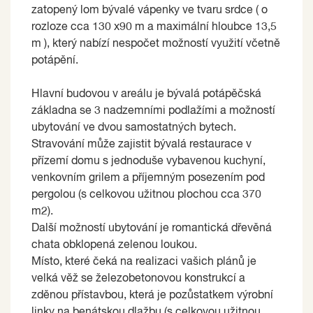
zatopený lom bývalé vápenky ve tvaru srdce ( o
rozloze cca 130 x90 m a maximální hloubce 13,5
m ), který nabízí nespočet možností využití včetně
potápění.
Hlavní budovou v areálu je bývalá potápěčská
základna se 3 nadzemními podlažími a možností
ubytování ve dvou samostatných bytech.
Stravování může zajistit bývalá restaurace v
přízemí domu s jednoduše vybavenou kuchyní,
venkovním grilem a příjemným posezením pod
pergolou (s celkovou užitnou plochou cca 370
m2).
Další možností ubytování je romantická dřevěná
chata obklopená zelenou loukou.
Místo, které čeká na realizaci vašich plánů je
velká věž se železobetonovou konstrukcí a
zděnou přístavbou, která je pozůstatkem výrobní
linky na benátskou dlažbu (s celkovou užitnou