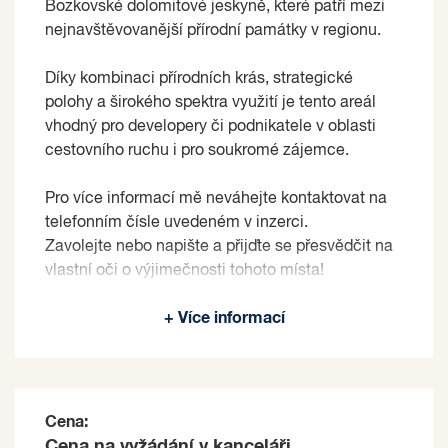
Bozkovské dolomitové jeskyně, které patří mezi
nejnavštěvovanější přírodní památky v regionu.
Díky kombinaci přírodních krás, strategické
polohy a širokého spektra využití je tento areál
vhodný pro developery či podnikatele v oblasti
cestovního ruchu i pro soukromé zájemce.
Pro více informací mě neváhejte kontaktovat na
telefonním čísle uvedeném v inzerci.
Zavolejte nebo napište a přijďte se přesvědčit na
vlastní oči o výjimečnosti tohoto místa!
Prodávající si vyhrazuje právo vybrat kupujícího
+ Více informací
na základě jím zvolených kritérií.
Cena:
Cena na vyžádání v kanceláři