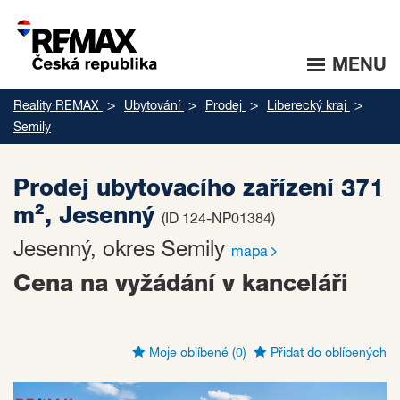
MENU
Reality REMAX
Ubytování
Prodej
Liberecký kraj
Semily
Prodej ubytovacího zařízení 371
m², Jesenný
(ID 124-NP01384)
Jesenný, okres Semily
mapa
Cena na vyžádání v kanceláři
Moje oblíbené
(0)
Přidat do oblíbených