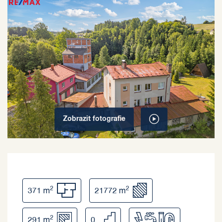
Zobrazit
fotografie
2
2
371 m
21772 m
2
291 m
0