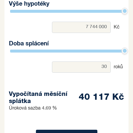
Výše hypotéky
Kč
Doba splácení
roků
Vypočítaná měsíční
40 117 Kč
splátka
Úroková sazba
4.69 %