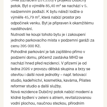
3+kk (označení D.H.5.05) v projektu Dubičný
potok. Byt o výměře 85,40 m² se nachází v 5.
nadzemním podlaží. K bytu náleží lodžie o
výměře 45,79 m², která nabízí prostor pro
odpočinek venku. Byt je připraven k okamžitému
nastěhování.
Nutností ke koupi tohoto bytu je i zakoupení
jednoho parkovacího místa v podzemní garáži za
cenu 395 000 Kč.
Pohodlné parkování je tak zajištěno přímo v
podzemí domu, přičemž zastávka MHD se
nachází hned před rezidencí. V přízemí je od
ledna 2026 v provozu dětská skupina a brzy se
otevřou i další nové jednotky – např. tetovací
studio, kadeřnictví, kosmetika, kavárna, Pilates
reformer studio a další služby.
Nová rezidence Dubičný potok nabízí moderní a
klidné bydlení v zeleni s atriem, revitalizovanou
vodní plochou, naučnou stezkou, přírodním