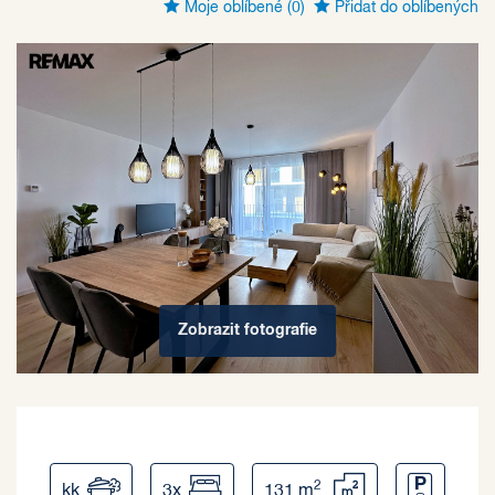
Moje oblíbené
(0)
Přidat do oblíbených
Zobrazit
fotografie
2
kk
3x
131 m