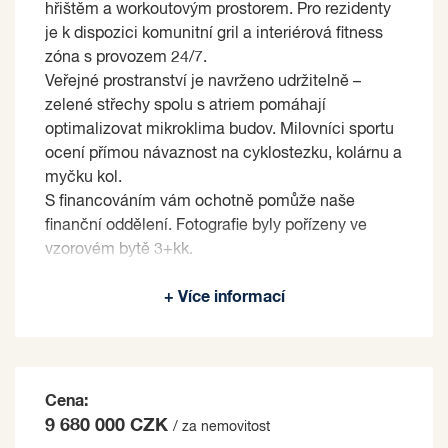
hřištěm a workoutovým prostorem. Pro rezidenty
je k dispozici komunitní gril a interiérová fitness
zóna s provozem 24/7.
Veřejné prostranství je navrženo udržitelně –
zelené střechy spolu s atriem pomáhají
optimalizovat mikroklima budov. Milovníci sportu
ocení přímou návaznost na cyklostezku, kolárnu a
myčku kol.
S financováním vám ochotně pomůže naše
finanční oddělení. Fotografie byly pořízeny ve
vzorovém bytě 3+kk.
Prodávající si vyhrazuje právo vybrat kupujícího
+ Více informací
na základě jím zvolených kritérií.
Cena:
9 680 000 CZK
/ za nemovitost