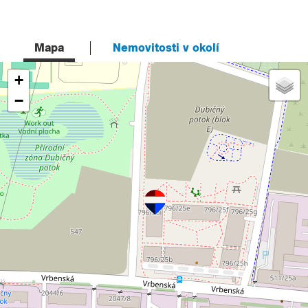
Mapa
Nemovitosti v okolí
+
−