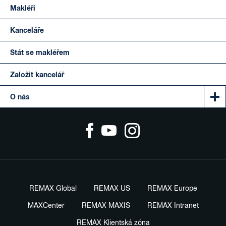
Makléři
Kanceláře
Stát se makléřem
Založit kancelář
O nás
REMAX Global
REMAX US
REMAX Europe
MAXCenter
REMAX MAXIS
REMAX Intranet
REMAX Klientská zóna