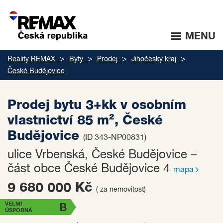
MENU
Reality REMAX
Byty
Prodej
Jihočeský kraj
České Budějovice
Prodej bytu 3+kk v osobním
vlastnictví 85 m², České
Budějovice
(ID 343-NP00831)
ulice Vrbenská, České Budějovice –
část obce České Budějovice 4
mapa
9 680 000 Kč
( za nemovitost)
VELMI
B
ÚSPORNÁ