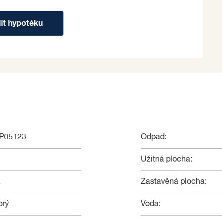
dit hypotéku
NP05123
Odpad:
Užitná plocha:
á
Zastavěná plocha:
brý
Voda: