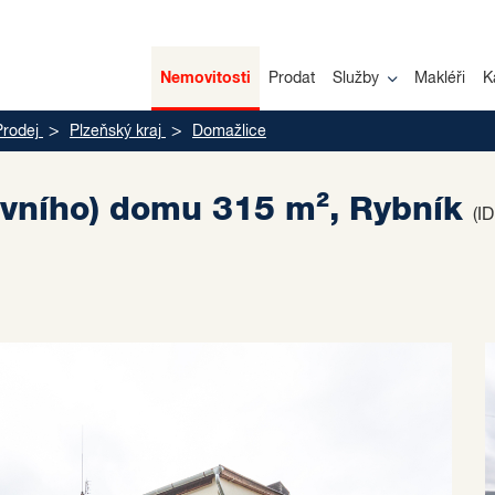
Nemovitosti
Prodat
Služby
Makléři
K
Prodej
Plzeňský kraj
Domažlice
ovního) domu 315 m², Rybník
(I