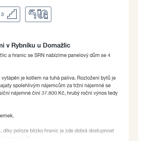
3
mi v Rybníku u Domažlic
lic a hranic se SRN nabízíme panelový dům se 4
vytápěn je kotlem na tuhá paliva. Rozložení bytů je
najaty spolehlivým nájemcům za tržní nájemné se
íční nájemné činí 37.800 Kč, hrubý roční výnos tedy
ozemek.
 díky poloze blízko hranic je zde dobrá dostupnost
nájemním bydlení.