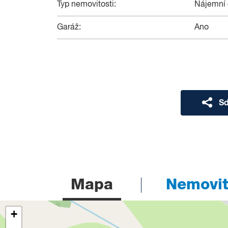
Typ nemovitosti:
Nájemní
Garáž:
Ano
Sd
Mapa
Nemovito
+