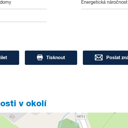
 domy
Energetická náročnost
ílet
Tisknout
Poslat z
sti v okolí