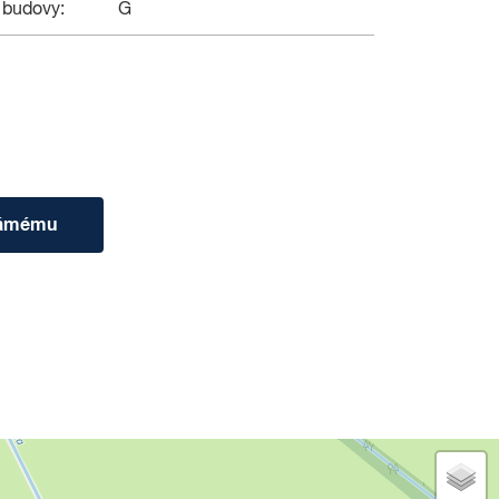
 budovy:
G
námému