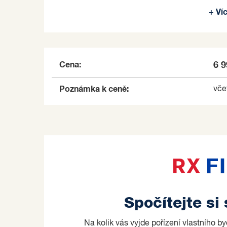
+ Ví
Je možné dokoupit i vedlejší vchod či sousedn
Více informací k výnosu sdělí na vyžádání mak
Prodávající si vyhrazuje právo vybrat kupujícíh
Cena:
6 
Poznámka k ceně:
vče
Spočítejte si
Na kolik vás vyjde pořízení vlastního b