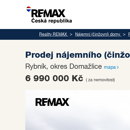
Reality REMAX
Nájemní (činžovní) domy
Prodej nájemního (činž
Rybník, okres Domažlice
mapa
6 990 000 Kč
( za nemovitost)