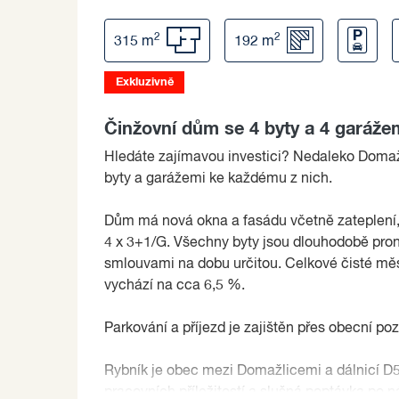
2
2
315 m
192 m
Exkluzivně
Činžovní dům se 4 byty a 4 garáže
Hledáte zajímavou investici? Nedaleko Domaž
byty a garážemi ke každému z nich.
Dům má nová okna a fasádu včetně zateplení, 
4 x 3+1/G. Všechny byty jsou dlouhodobě pro
smlouvami na dobu určitou. Celkové čisté měs
vychází na cca 6,5 %.
Parkování a příjezd je zajištěn přes obecní p
Rybník je obec mezi Domažlicemi a dálnicí D5,
pracovních příležitostí a slušná poptávka po 