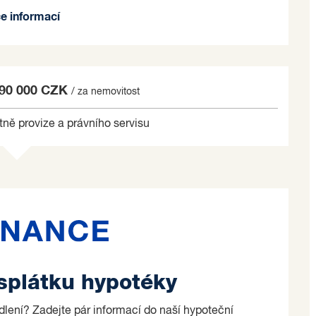
ce informací
í dům se 6 byty.
léř.
o na základě jím zvolených kritérií.
990 000 CZK
/ za nemovitost
tně provize a právního servisu
 splátku hypotéky
ydlení? Zadejte pár informací do naší hypoteční