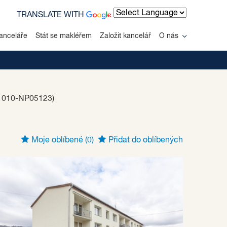
TRANSLATE WITH
Powered by
anceláře
Stát se makléřem
Založit kancelář
O nás
D 010-NP05123)
Moje oblíbené
(0)
Přidat do oblíbených