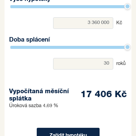
Kč
Doba splácení
roků
Vypočítaná měsíční
17 406 Kč
splátka
Úroková sazba
4.69 %
Zařídit hypotéku