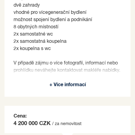
dvě zahrady
vhodné pro vícegenerační bydlení
možnost spojení bydlení a podnikání
8 obytných místností
2x samostatné wc
2x samostatná koupelna
2x koupelna s wc
V případě zájmu o více fotografií, informací nebo
prohlídku neváhejte kontaktovat makléře nabídky.
Prodávající si vyhrazuje právo vybrat kupujícího
+ Více informací
na základě jím zvolených kritérií.
Cena:
4 200 000 CZK
/ za nemovitost