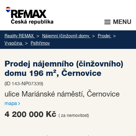
MENU
Reality REMAX
Nájemní (činžovní) domy
Prodej
Vysočina
Pelhřimov
Prodej nájemního (činžovního)
domu 196 m², Černovice
(ID 143-NP07339)
ulice Mariánské náměstí, Černovice
mapa
4 200 000 Kč
( za nemovitost)