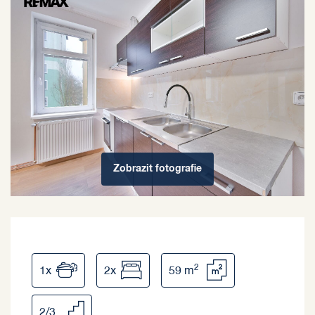
Zobrazit
fotografie
2
1x
2x
59 m
2/3