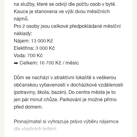
na služby, které se odvíjí dle počtu osob v bytě.
Kauce je stanovena ve výši dvou měsíčních
nájmů.
Pro 2 osoby jsou celkové předpokládané měsíční
náklady:
Nájem: 13 000 Kč
Elektřina: 3 000 Kč
Voda: 700 Kč
➡️ Celkem: 16 700 Kč / měsíc
Dům se nachází v atraktivní lokalitě s veškerou
občanskou vybaveností v docházkové vzdálenosti
(potraviny, škola, bazén). Do centra města je to
jen pár minut chůze. Parkování je možné přímo
před domem.
Pronajímatel si vyhrazuje právo výběru nájemce
dle vlastních kritérií.
Pronajímající si vyhrazuje právo vybrat nájemce