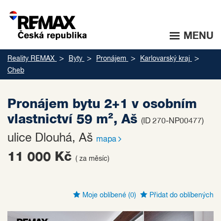
MENU
Reality REMAX
Byty
Pronájem
Karlovarský kraj
Cheb
Pronájem bytu 2+1 v osobním
vlastnictví 59 m², Aš
(ID 270-NP00477)
ulice Dlouhá, Aš
mapa
11 000 Kč
( za měsíc)
Moje oblíbené
(0)
Přidat do oblíbených