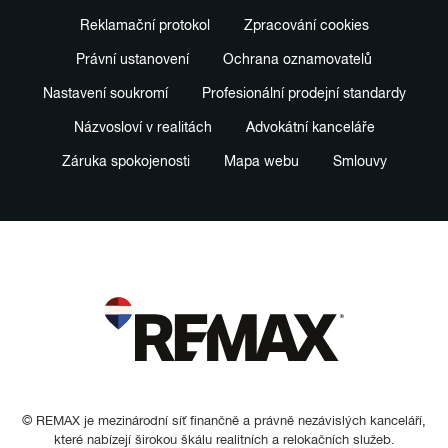
Reklamační protokol
Zpracování cookies
Právní ustanovení
Ochrana oznamovatelů
Nastavení soukromí
Profesionální prodejní standardy
Názvosloví v realitách
Advokátní kanceláře
Záruka spokojenosti
Mapa webu
Smlouvy
© REMAX je mezinárodní síť finančně a právně nezávislých kanceláří,
které nabízejí širokou škálu realitních a relokačních služeb.