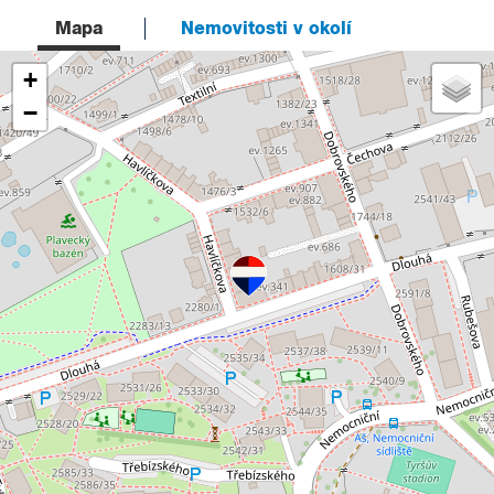
Mapa
Nemovitosti v okolí
+
−