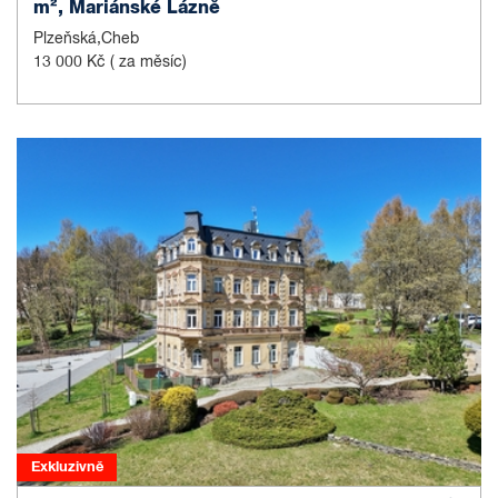
m², Mariánské Lázně
Plzeňská,Cheb
13 000 Kč
( za měsíc)
Exkluzivně