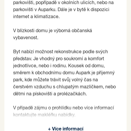
parkovišti, popřípadě v okolních ulicích, nebo na
parkovišti v Auparku. Dále je v bytě k dispozici
internet a klimatizace.
V blízkosti domu je výborná občanská
vybavenost.
Byt nabízí možnost rekonstrukce podle svých
představ. Je vhodný pro soukromí a komfort
jednotlivce, nebo i rodinu. Kousek od domu,
směrem k obchodnímu domu Aupark je příjemný
park, kde můžete trávit svůj volný čas na
čerstvém vzduchu s chlupatým mazlíčkem, nebo
dětmi na pískovišti a prolézačkách.
V případě zájmu o prohlídku nebo více informací
kontaktujte makléřku nabídky.
Prodávající si vyhrazuje právo vybrat kupujícího
+ Více informací
na základě jím zvolených kritérií.