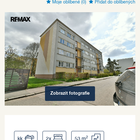
Moje oblíbené
(0)
Přidat do oblíbených
Zobrazit
fotografie
2
kk
2x
53 m