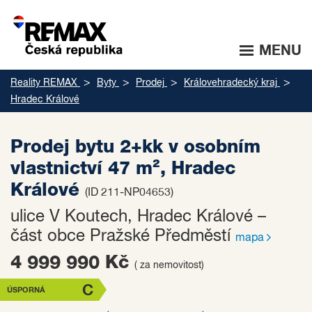
MENU
Reality REMAX
Byty
Prodej
Královehradecký kraj
Hradec Králové
Prodej bytu 2+kk v osobním
vlastnictví 47 m², Hradec
Králové
(ID 211-NP04653)
ulice V Koutech, Hradec Králové –
část obce Pražské Předměstí
mapa
4 999 990 Kč
( za nemovitost)
C
ÚSPORNÁ