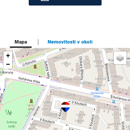
Mapa
Nemovitosti v okolí
+
−