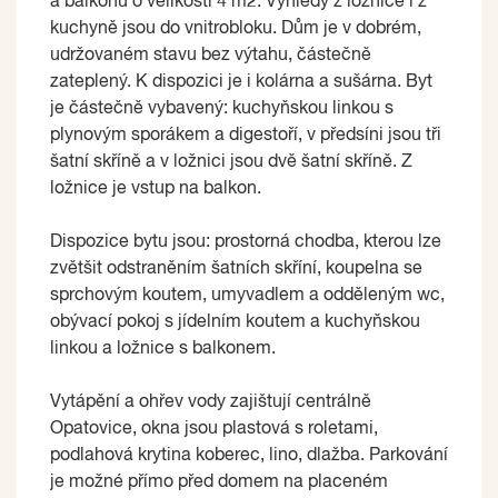
a balkonu o velikosti 4 m2. Výhledy z ložnice i z
kuchyně jsou do vnitrobloku. Dům je v dobrém,
udržovaném stavu bez výtahu, částečně
zateplený. K dispozici je i kolárna a sušárna. Byt
je částečně vybavený: kuchyňskou linkou s
plynovým sporákem a digestoří, v předsíni jsou tři
šatní skříně a v ložnici jsou dvě šatní skříně. Z
ložnice je vstup na balkon.
Dispozice bytu jsou: prostorná chodba, kterou lze
zvětšit odstraněním šatních skříní, koupelna se
sprchovým koutem, umyvadlem a odděleným wc,
obývací pokoj s jídelním koutem a kuchyňskou
linkou a ložnice s balkonem.
Vytápění a ohřev vody zajištují centrálně
Opatovice, okna jsou plastová s roletami,
podlahová krytina koberec, lino, dlažba. Parkování
je možné přímo před domem na placeném