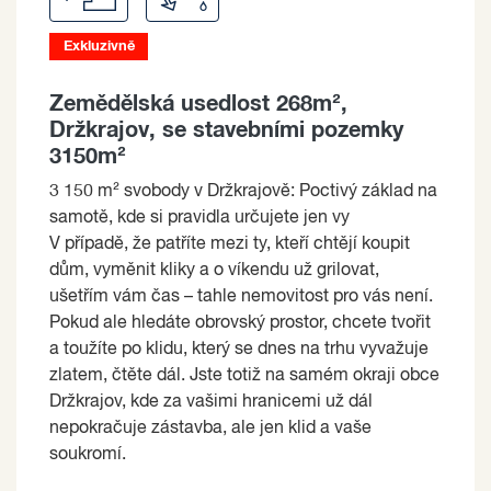
Exkluzivně
Zemědělská usedlost 268m²,
Držkrajov, se stavebními pozemky
3150m²
3 150 m² svobody v Držkrajově: Poctivý základ na
samotě, kde si pravidla určujete jen vy
V případě, že patříte mezi ty, kteří chtějí koupit
dům, vyměnit kliky a o víkendu už grilovat,
ušetřím vám čas – tahle nemovitost pro vás není.
Pokud ale hledáte obrovský prostor, chcete tvořit
a toužíte po klidu, který se dnes na trhu vyvažuje
zlatem, čtěte dál. Jste totiž na samém okraji obce
Držkrajov, kde za vašimi hranicemi už dál
nepokračuje zástavba, ale jen klid a vaše
soukromí.