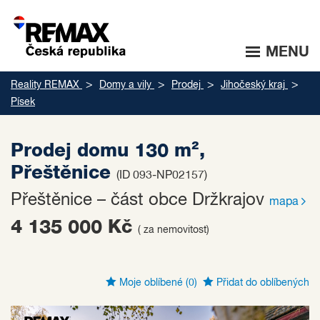
MENU
Reality REMAX
Domy a vily
Prodej
Jihočeský kraj
Písek
Prodej domu 130 m²,
Přeštěnice
(ID 093-NP02157)
Přeštěnice – část obce Držkrajov
mapa
4 135 000 Kč
( za nemovitost)
Moje oblíbené
(0)
Přidat do oblíbených