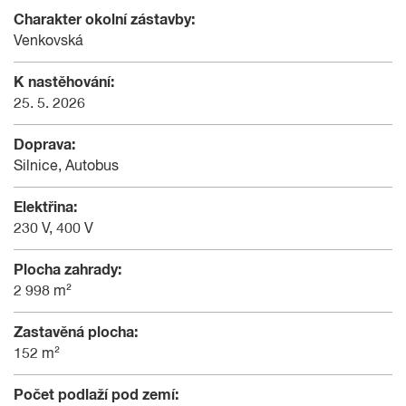
Charakter okolní zástavby:
Venkovská
K nastěhování:
25. 5. 2026
Doprava:
Silnice, Autobus
Elektřina:
230 V, 400 V
Plocha zahrady:
2 998 m²
Zastavěná plocha:
152 m²
Počet podlaží pod zemí: