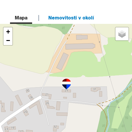
Mapa
Nemovitosti v okolí
+
−