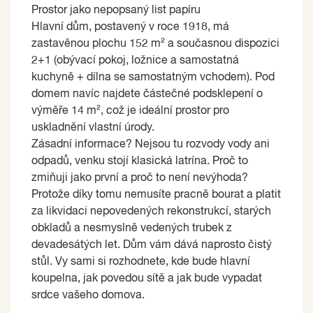
Prostor jako nepopsaný list papíru
Hlavní dům, postavený v roce 1918, má
zastavěnou plochu 152 m² a současnou dispozici
2+1 (obývací pokoj, ložnice a samostatná
kuchyně + dílna se samostatným vchodem). Pod
domem navíc najdete částečné podsklepení o
výměře 14 m², což je ideální prostor pro
uskladnění vlastní úrody.
Zásadní informace? Nejsou tu rozvody vody ani
odpadů, venku stojí klasická latrína. Proč to
zmiňuji jako první a proč to není nevýhoda?
Protože díky tomu nemusíte pracně bourat a platit
za likvidaci nepovedených rekonstrukcí, starých
obkladů a nesmyslně vedených trubek z
devadesátých let. Dům vám dává naprosto čistý
stůl. Vy sami si rozhodnete, kde bude hlavní
koupelna, jak povedou sítě a jak bude vypadat
srdce vašeho domova.