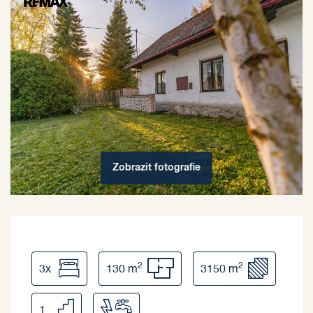
Zobrazit
fotografie
2
2
3x
130 m
3150 m
1