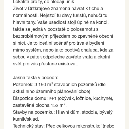
Lokalita pro ty, co hledají únik
Život v Držkrajově znamená návrat k tichu a
normálnosti. Nejezdí tu davy turistů, nehučí tu
hlavní tahy. Vaše usedlost stojí úplně na konci,
takže se jedná v podstatě o polosamotu s
bezproblémovým příjezdem po zpevněné obecní
silnici. Je to ideální scénář pro trvalé bydlení
mimo systém, nebo jako poctivá chalupa, kde za
sebou v pátek odpoledne zavřete vrata a okolní
svět pro vás přestane existovat.
Jasná fakta v bodech:
Pozemek: 3 150 m² stavebních pozemků (dle
aktuálního územního plánování obce)
Dispozice domu: 2+1 (obývák, ložnice, kuchyně),
zastavěná plocha 152 m².
Stavby na pozemku: Hlavní dům, stodola, bývalý
kurník/sklad.
Technický stav: Před celkovou rekonstrukcí (nebo