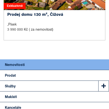
Exkluzivně
Prodej domu 130 m², Čížová
,Písek
3 990 000 Kč
( za nemovitost)
Nemovitosti
Prodat
Služby
Makléři
Kanceláře