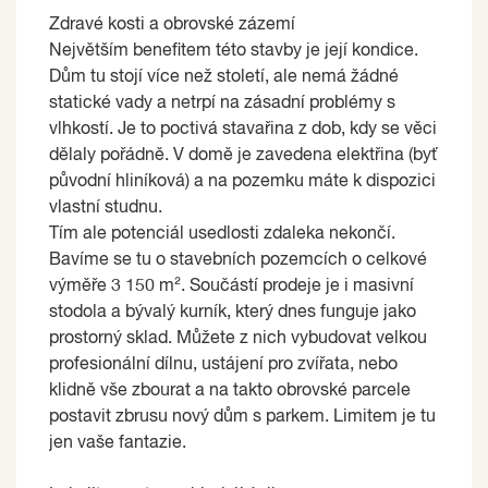
Zdravé kosti a obrovské zázemí
Největším benefitem této stavby je její kondice.
Dům tu stojí více než století, ale nemá žádné
statické vady a netrpí na zásadní problémy s
vlhkostí. Je to poctivá stavařina z dob, kdy se věci
dělaly pořádně. V domě je zavedena elektřina (byť
původní hliníková) a na pozemku máte k dispozici
vlastní studnu.
Tím ale potenciál usedlosti zdaleka nekončí.
Bavíme se tu o stavebních pozemcích o celkové
výměře 3 150 m². Součástí prodeje je i masivní
stodola a bývalý kurník, který dnes funguje jako
prostorný sklad. Můžete z nich vybudovat velkou
profesionální dílnu, ustájení pro zvířata, nebo
klidně vše zbourat a na takto obrovské parcele
postavit zbrusu nový dům s parkem. Limitem je tu
jen vaše fantazie.