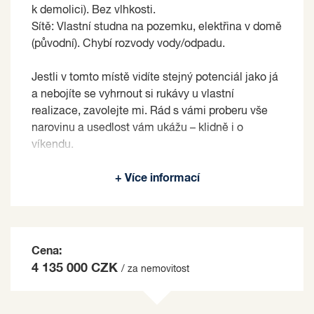
k demolici). Bez vlhkosti.
Sítě: Vlastní studna na pozemku, elektřina v domě
(původní). Chybí rozvody vody/odpadu.
Jestli v tomto místě vidíte stejný potenciál jako já
a nebojíte se vyhrnout si rukávy u vlastní
realizace, zavolejte mi. Rád s vámi proberu vše
narovinu a usedlost vám ukážu – klidně i o
víkendu.
Prodávající si vyhrazuje právo vybrat kupujícího
+ Více informací
na základě jím zvolených kritérií.
Cena:
4 135 000 CZK
/ za nemovitost