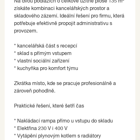
Na dvou podlažích o celkové užitné ploše 135 m²
získáte kombinaci kancelářských prostor a
skladového zázemí. Ideální řešení pro firmu, která
potřebuje efektivně propojit administrativu s
provozem.
* kancelářská část s recepcí
* sklad s přímým vstupem
* vlastní sociální zařízení
* kuchyňka pro komfort týmu
Zkrátka místo, kde se pracuje profesionálně a
zároveň pohodlně.
Praktické řešení, které šetří čas
* Nakládací rampa přímo u vstupu do skladu
* Elektřina 230 V i 400 V
* Vytápění plynovým kotlem s radiátory