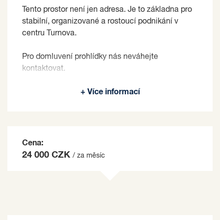
Tento prostor není jen adresa. Je to základna pro
stabilní, organizované a rostoucí podnikání v
centru Turnova.
Pro domluvení prohlídky nás neváhejte
kontaktovat.
Pronajímající si vyhrazuje právo vybrat nájemce
+ Více informací
na základě jím zvolených kritérií.
Cena:
24 000 CZK
/ za měsíc