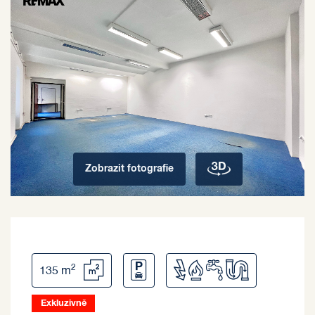
Zobrazit
fotografie
2
135 m
Exkluzivně