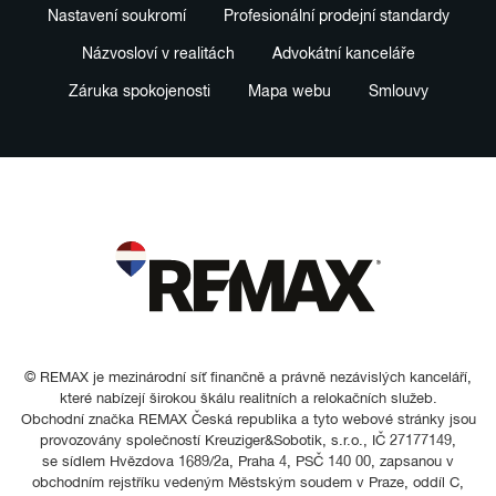
Nastavení soukromí
Profesionální prodejní standardy
Názvosloví v realitách
Advokátní kanceláře
Záruka spokojenosti
Mapa webu
Smlouvy
© REMAX je mezinárodní síť finančně a právně nezávislých kanceláří,
které nabízejí širokou škálu realitních a relokačních služeb.
Obchodní značka REMAX Česká republika a tyto webové stránky jsou
provozovány společností Kreuziger&Sobotik, s.r.o., IČ 27177149,
se sídlem Hvězdova 1689/2a, Praha 4, PSČ 140 00, zapsanou v
obchodním rejstříku vedeným Městským soudem v Praze, oddíl C,