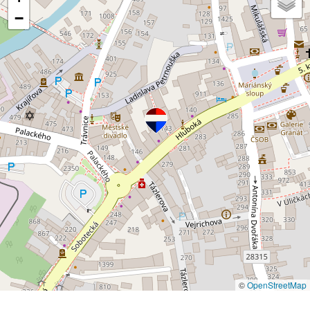
−
©
OpenStreetMap