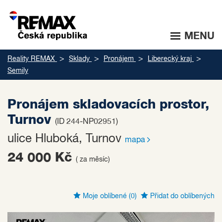
MENU
Reality REMAX
Sklady
Pronájem
Liberecký kraj
Semily
Pronájem skladovacích prostor,
Turnov
(ID 244-NP02951)
ulice Hluboká, Turnov
mapa
24 000 Kč
( za měsíc)
Moje oblíbené
(0)
Přidat do oblíbených