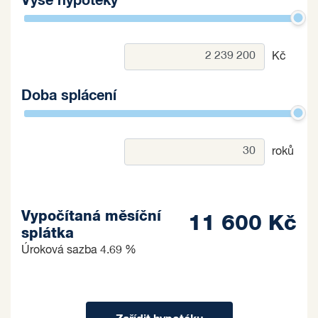
Výše hypotéky
Kč
Doba splácení
roků
Vypočítaná měsíční
11 600 Kč
splátka
Úroková sazba
4.69 %