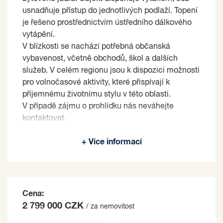
usnadňuje přístup do jednotlivých podlaží. Topení
je řešeno prostřednictvím ústředního dálkového
vytápění.
V blízkosti se nachází potřebná občanská
vybavenost, včetně obchodů, škol a dalších
služeb. V celém regionu jsou k dispozici možnosti
pro volnočasové aktivity, které přispívají k
příjemnému životnímu stylu v této oblasti.
V případě zájmu o prohlídku nás neváhejte
kontaktovat.
Prodávající si vyhrazuje právo vybrat kupujícího
+ Více informací
na základě jím zvolených kritérií.
Cena:
2 799 000 CZK
/ za nemovitost