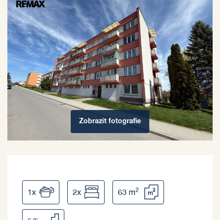
Zobrazit
fotografie
2
1x
2x
63 m