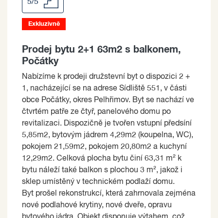
5/5
Exkluzivně
Prodej bytu 2+1 63m2 s balkonem,
Počátky
Nabízíme k prodeji družstevní byt o dispozici 2 +
1, nacházející se na adrese Sídliště 551, v části
obce Počátky, okres Pelhřimov. Byt se nachází ve
čtvrtém patře ze čtyř, panelového domu po
revitalizaci. Dispozičně je tvořen vstupní předsíní
5,85m2, bytovým jádrem 4,29m2 (koupelna, WC),
pokojem 21,59m2, pokojem 20,80m2 a kuchyní
12,29m2. Celková plocha bytu činí 63,31 m² k
bytu náleží také balkon s plochou 3 m², jakož i
sklep umístěný v technickém podlaží domu.
Byt prošel rekonstrukcí, která zahrnovala zejména
nové podlahové krytiny, nové dveře, opravu
bytového jádra. Objekt disponuje výtahem, což