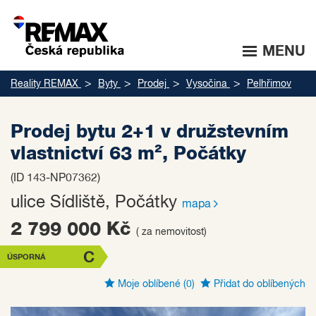
MENU
Reality REMAX
Byty
Prodej
Vysočina
Pelhřimov
Prodej bytu 2+1 v družstevním
vlastnictví 63 m², Počátky
(ID 143-NP07362)
ulice Sídliště, Počátky
mapa
2 799 000 Kč
( za nemovitost)
C
ÚSPORNÁ
Moje oblíbené
(0)
Přidat do oblíbených