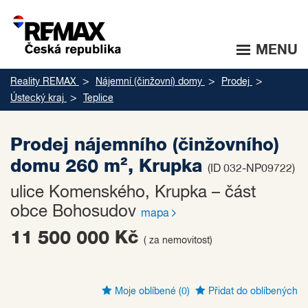
MENU
Reality REMAX
Nájemní (činžovní) domy
Prodej
Ústecký kraj
Teplice
Prodej nájemního (činžovního)
domu 260 m², Krupka
(ID 032-NP09722)
ulice Komenského, Krupka – část
obce Bohosudov
mapa
11 500 000 Kč
( za nemovitost)
Moje oblíbené
(0)
Přidat do oblíbených