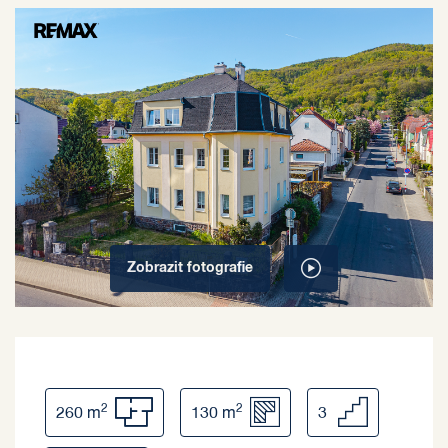
Zobrazit
fotografie
2
2
260 m
130 m
3