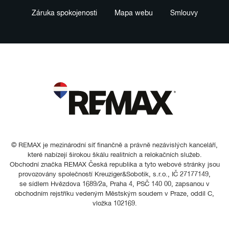
Záruka spokojenosti
Mapa webu
Smlouvy
© REMAX je mezinárodní síť finančně a právně nezávislých kanceláří,
které nabízejí širokou škálu realitních a relokačních služeb.
Obchodní značka REMAX Česká republika a tyto webové stránky jsou
provozovány společností Kreuziger&Sobotik, s.r.o., IČ 27177149,
se sídlem Hvězdova 1689/2a, Praha 4, PSČ 140 00, zapsanou v
obchodním rejstříku vedeným Městským soudem v Praze, oddíl C,
vložka 102169.