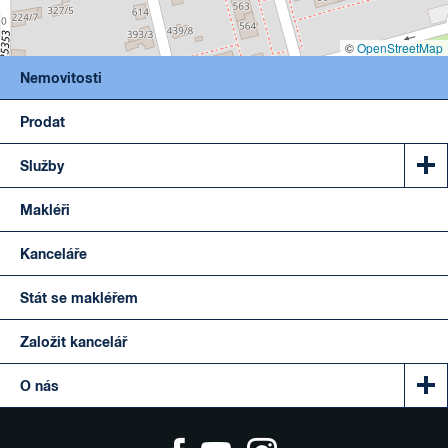
©
OpenStreetMap
Nemovitosti
Prodat
Služby
Makléři
Kanceláře
Stát se makléřem
Založit kancelář
O nás