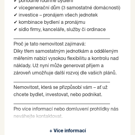
✔ pohodlné rodinné bydlení
✔ vícegenerační dům (3 samostatné domácnosti)
✔ investice – pronájem všech jednotek
✔ kombinace bydlení a pronájmu
✔ sídlo firmy, kanceláře, služby či ordinace
________________________________________
Proč je tato nemovitost zajímavá:
Díky třem samostatným jednotkám a odděleným
měřením nabízí vysokou flexibilitu a kontrolu nad
náklady. Už nyní může generovat příjem a
zároveň umožňuje další rozvoj dle vašich plánů.
________________________________________
Nemovitost, která se přizpůsobí vám – ať už
chcete bydlet, investovat, nebo podnikat.
________________________________________
Pro více informací nebo domluvení prohlídky nás
neváhejte kontaktovat.
Prodávající si vyhrazuje právo vybrat kupujícího
+ Více informací
na základě jím zvolených kritérií.