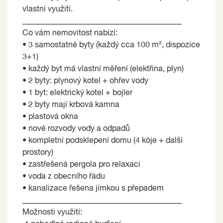
vlastní využití.
________________________________________
Co vám nemovitost nabízí:
• 3 samostatné byty (každý cca 100 m², dispozice
3+1)
• každý byt má vlastní měření (elektřina, plyn)
• 2 byty: plynový kotel + ohřev vody
• 1 byt: elektrický kotel + bojler
• 2 byty mají krbová kamna
• plastová okna
• nové rozvody vody a odpadů
• kompletní podsklepení domu (4 kóje + další
prostory)
• zastřešená pergola pro relaxaci
• voda z obecního řádu
• kanalizace řešena jímkou s přepadem
________________________________________
Možnosti využití: