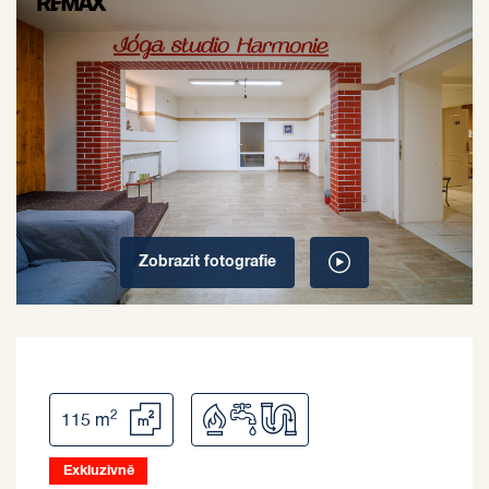
Zobrazit
fotografie
2
115 m
Exkluzivně