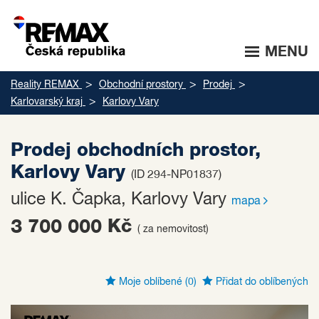
MENU
Reality REMAX
Obchodní prostory
Prodej
Karlovarský kraj
Karlovy Vary
Prodej obchodních prostor,
Karlovy Vary
(ID 294-NP01837)
ulice K. Čapka, Karlovy Vary
mapa
3 700 000 Kč
( za nemovitost)
Moje oblíbené
(0)
Přidat do oblíbených