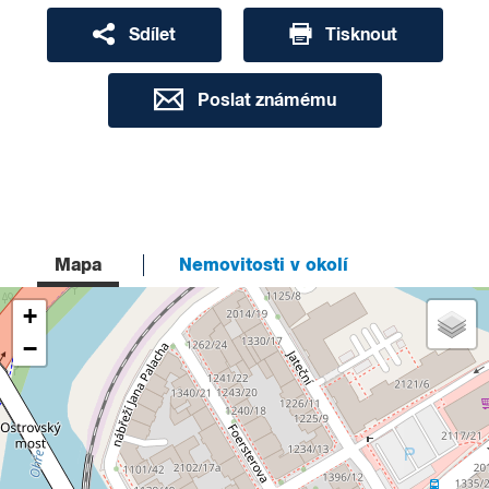
Sdílet
Tisknout
Poslat známému
Mapa
Nemovitosti v okolí
+
−