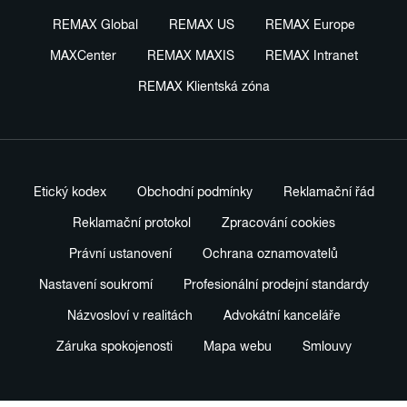
REMAX Global
REMAX US
REMAX Europe
MAXCenter
REMAX MAXIS
REMAX Intranet
REMAX Klientská zóna
Etický kodex
Obchodní podmínky
Reklamační řád
Reklamační protokol
Zpracování cookies
Právní ustanovení
Ochrana oznamovatelů
Nastavení soukromí
Profesionální prodejní standardy
Názvosloví v realitách
Advokátní kanceláře
Záruka spokojenosti
Mapa webu
Smlouvy