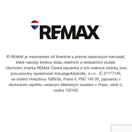
© REMAX je mezinárodní síť finančně a právně nezávislých kanceláří,
které nabízejí širokou škálu realitních a relokačních služeb.
Obchodní značka REMAX Česká republika a tyto webové stránky jsou
provozovány společností Kreuziger&Sobotik, s.r.o., IČ 27177149,
se sídlem Hvězdova 1689/2a, Praha 4, PSČ 140 00, zapsanou v
obchodním rejstříku vedeným Městským soudem v Praze, oddíl C,
vložka 102169.