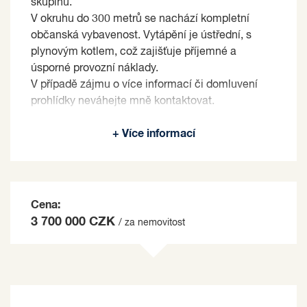
skupinu.
V okruhu do 300 metrů se nachází kompletní
občanská vybavenost. Vytápění je ústřední, s
plynovým kotlem, což zajišťuje příjemné a
úsporné provozní náklady.
V případě zájmu o více informací či domluvení
prohlídky neváhejte mně kontaktovat.
Prodávající si vyhrazuje právo vybrat kupujícího
+ Více informací
na základě jím zvolených kritérií.
Cena:
3 700 000 CZK
/ za nemovitost