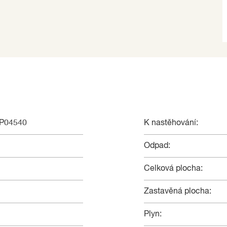
NP04540
K nastěhování:
Odpad:
Celková plocha:
Zastavěná plocha:
Plyn: