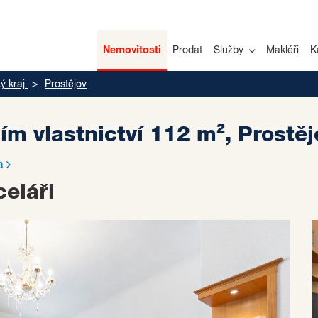
Nemovitosti
Prodat
Služby
Makléři
K
 kraj
Prostějov
ím vlastnictví 112 m², Prostě
a
eláři