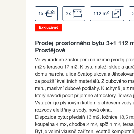
2
1x
3x
112 m
Exkluzivně
Prodej prostorného bytu 3+1 112 
Prostějově
Ve výhradním zastoupení nabízíme prodej pro
m2 s terasou 17 m2. K bytu náleží sklep a gar
domu na rohu ulice Svatoplukova a Jihoslovan
za použití kvalitních materiálů. Z dubového ma
míru, masivní dubové podlahy. Kuchyně je z m
který navodí pocit příjemné atmosféry. Terasa 
Vytápění je plynovým kotlem s ohřevem vody 
rozvody elektřiny a vody, nová okna.
Dispozice bytu: předsíň 13 m2, ložnice 18,5 
koupelna 4 m2, chodba 2 m2, spíž 4 m2, teras
Byt je velmi vkusně zařízen, včetně kompletn