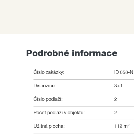
Podrobné informace
Číslo zakázky:
ID 058-
Dispozice:
3+1
Číslo podlaží:
2
Počet podlaží v objektu:
2
Užitná plocha:
112 m²