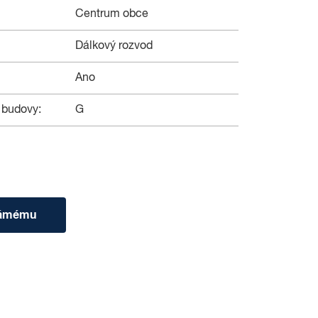
Centrum obce
Dálkový rozvod
Ano
 budovy:
G
námému