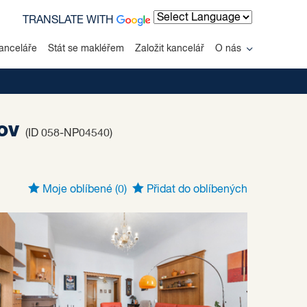
TRANSLATE WITH
Powered by
anceláře
Stát se makléřem
Založit kancelář
O nás
jov
(ID 058-NP04540)
Moje oblíbené
(0)
Přidat do oblíbených