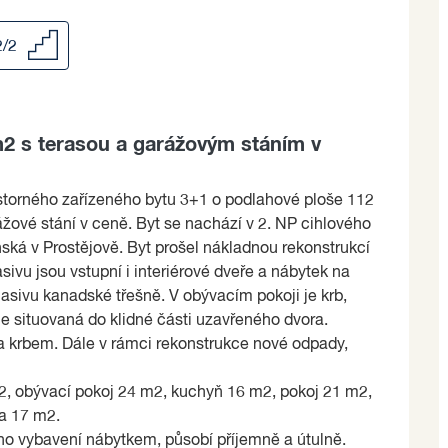
2/2
m2 s terasou a garážovým stáním v
storného zařízeného bytu 3+1 o podlahové ploše 112
ážové stání v ceně. Byt se nachází v 2. NP cihlového
ská v Prostějově. Byt prošel nákladnou rekonstrukcí
sivu jsou vstupní i interiérové dveře a nábytek na
asivu kanadské třešně. V obývacím pokoji je krb,
je situovaná do klidné části uzavřeného dvora.
a krbem. Dále v rámci rekonstrukce nové odpady,
m2, obývací pokoj 24 m2, kuchyň 16 m2, pokoj 21 m2,
a 17 m2.
ího vybavení nábytkem, působí příjemně a útulně.