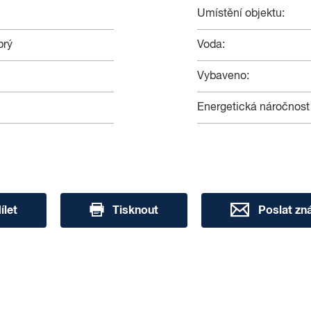
Umístění objektu:
brý
Voda:
Vybaveno:
Energetická náročnost
ílet
Tisknout
Poslat z