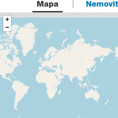
Mapa
Nemovito
+
−