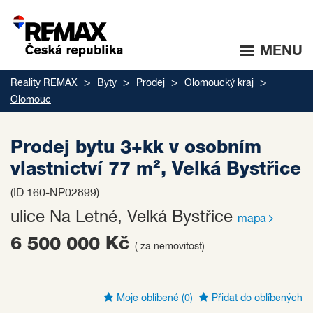
MENU
Reality REMAX
Byty
Prodej
Olomoucký kraj
Olomouc
Prodej bytu 3+kk v osobním
vlastnictví 77 m², Velká Bystřice
(ID 160-NP02899)
ulice Na Letné, Velká Bystřice
mapa
6 500 000 Kč
( za nemovitost)
Moje oblíbené
(0)
Přidat do oblíbených