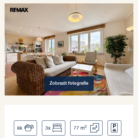
Zobrazit
fotografie
2
kk
3x
77 m