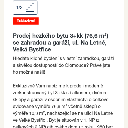
1/2
Exkluzivně
Prodej hezkého bytu 3+kk (76,6 m²)
se zahradou a garáží, ul. Na Letné,
Velká Bystřice
Hledáte klidné bydlení s vlastní zahrádkou, garáží
a skvělou dostupností do Olomouce? Právě jste
ho možná našli!
Exkluzivně Vám nabízíme k prodeji moderně
zrekonstruovaný byt 3+kk s balkonem, dvěma
sklepy a garáží v osobním vlastnictví o celkové
evidované výměře 76,6 m² včetně sklepů o
výměře 10,3 m², nacházející se na ulici Na Letné
ve Velké Bystřici. Byt je situován v 1. NP (z
celkových 2 NP) cihlového domu z roku 1980 bez