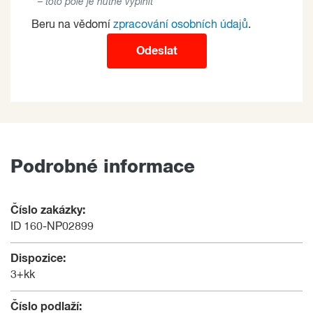
* – toto pole je nutné vyplnit
Beru na vědomí
zpracování osobních údajů
.
Odeslat
Podrobné informace
Číslo zakázky:
ID 160-NP02899
Dispozice:
3+kk
Číslo podlaží: