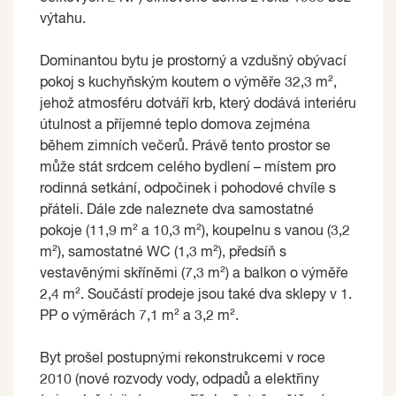
výtahu.
Dominantou bytu je prostorný a vzdušný obývací
pokoj s kuchyňským koutem o výměře 32,3 m²,
jehož atmosféru dotváří krb, který dodává interiéru
útulnost a příjemné teplo domova zejména
během zimních večerů. Právě tento prostor se
může stát srdcem celého bydlení – místem pro
rodinná setkání, odpočinek i pohodové chvíle s
přáteli. Dále zde naleznete dva samostatné
pokoje (11,9 m² a 10,3 m²), koupelnu s vanou (3,2
m²), samostatné WC (1,3 m²), předsíň s
vestavěnými skříněmi (7,3 m²) a balkon o výměře
2,4 m². Součástí prodeje jsou také dva sklepy v 1.
PP o výměrách 7,1 m² a 3,2 m².
Byt prošel postupnými rekonstrukcemi v roce
2010 (nové rozvody vody, odpadů a elektřiny