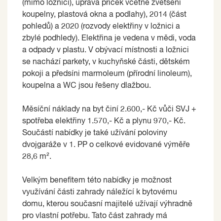
(mimo ložnici), úprava příček včetně zvětšení
koupelny, plastová okna a podlahy), 2014 (část
pohledů) a 2020 (rozvody elektřiny v ložnici a
zbylé podhledy). Elektřina je vedena v mědi, voda
a odpady v plastu. V obývací místnosti a ložnici
se nachází parkety, v kuchyňské části, dětském
pokoji a předsíni marmoleum (přírodní linoleum),
koupelna a WC jsou řešeny dlažbou.
Měsíční náklady na byt činí 2.600,- Kč vůči SVJ +
spotřeba elektřiny 1.570,- Kč a plynu 970,- Kč.
Součástí nabídky je také užívání poloviny
dvojgaráže v 1. PP o celkové evidované výměře
28,6 m².
Velkým benefitem této nabídky je možnost
využívání části zahrady náležící k bytovému
domu, kterou současní majitelé užívají výhradně
pro vlastní potřebu. Tato část zahrady má