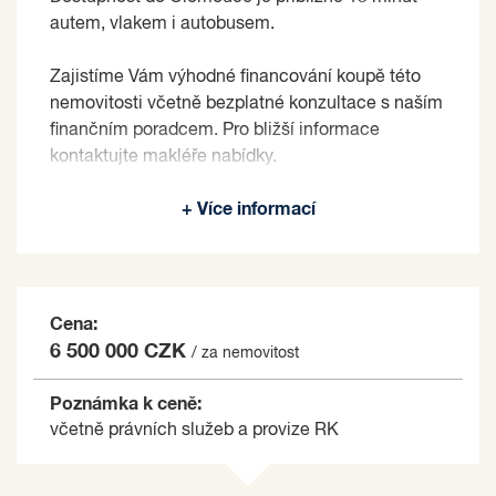
autem, vlakem i autobusem.
Zajistíme Vám výhodné financování koupě této
nemovitosti včetně bezplatné konzultace s naším
finančním poradcem. Pro bližší informace
kontaktujte makléře nabídky.
Prodávající si vyhrazuje právo vybrat kupujícího
+ Více informací
na základě jím zvolených kritérií.
Cena:
6 500 000 CZK
/ za nemovitost
Poznámka k ceně:
včetně právních služeb a provize RK