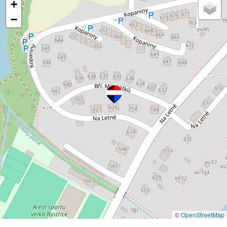
+
−
©
OpenStreetMap