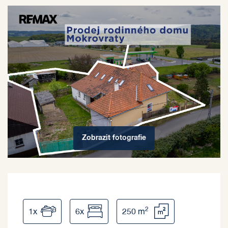
Zobrazit
fotografie
2
1x
6x
250 m