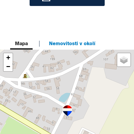
Mapa
Nemovitosti v okolí
+
−