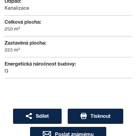
Odpad:
Kanalizace
Celková plocha:
250 m²
Zastavěná plocha:
223 m²
Energetická náročnost budovy:
G
Sdílet
Tisknout
Poslat známému