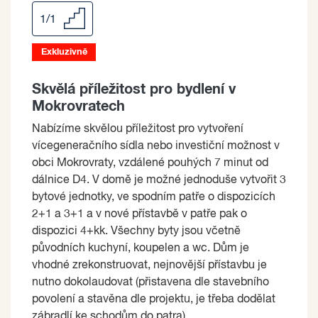
1/1
Exkluzivně
Skvělá příležitost pro bydlení v
Mokrovratech
Nabízíme skvělou příležitost pro vytvoření
vícegeneračního sídla nebo investiční možnost v
obci Mokrovraty, vzdálené pouhých 7 minut od
dálnice D4. V domě je možné jednoduše vytvořit 3
bytové jednotky, ve spodním patře o dispozicích
2+1 a 3+1 a v nové přístavbě v patře pak o
dispozici 4+kk. Všechny byty jsou včetně
původních kuchyní, koupelen a wc. Dům je
vhodné zrekonstruovat, nejnovější přístavbu je
nutno dokolaudovat (přistavena dle stavebního
povolení a stavěna dle projektu, je třeba dodělat
zábradlí ke schodům do patra).