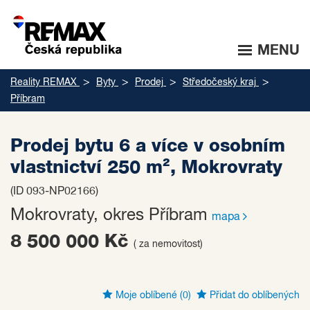
MENU
Reality REMAX
Byty
Prodej
Středočeský kraj
Příbram
Prodej bytu 6 a více v osobním
vlastnictví 250 m², Mokrovraty
(ID 093-NP02166)
Mokrovraty, okres Příbram
mapa
8 500 000 Kč
( za nemovitost)
Moje oblíbené
(0)
Přidat do oblíbených