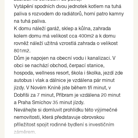
Vytápění spodních dvou jednotek kotlem na tuhá
paliva s rozvodem do radiátorů, horní patro kamny
na tuhá paliva.
K domu náleží garáž, sklep a kůlna, zahrada
kolem domu má velikost cca 400m2 a k domu
rovněž náleží užitná vzrostlá zahrada o velikost
801m2.
Dům je napojen na obecní vodu i kanalizaci. V
obci se nachází obchod, čerpací stanice,
hospoda, wellness resort, škola i školka, jezdí zde
autobus i vlak a dálnice je vzdálena pár minut
jízdy. V Novém Kníně jste během tří minut, v
Dobříši za 7 minut, Příbram je vzdálena 20 minut
a Praha Smíchov 35 minut jízdy.
Neváhejte si domluvit prohlídku této výjimečné
nemovitosti, která představuje obrovskou
příležitost spojit rodinné bydlení s investičním
záměrem.