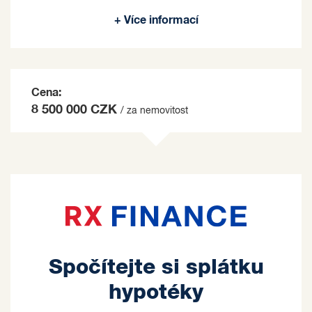
Prodávající si vyhrazuje právo vybrat kupujícího
+ Více informací
na základě jím zvolených kritérií.
Cena:
8 500 000 CZK
/ za nemovitost
Spočítejte si splátku
hypotéky