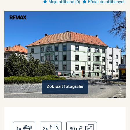
Moje oblíbené
(0)
Přidat do oblíbených
Zobrazit
fotografie
2
1x
3x
80 m