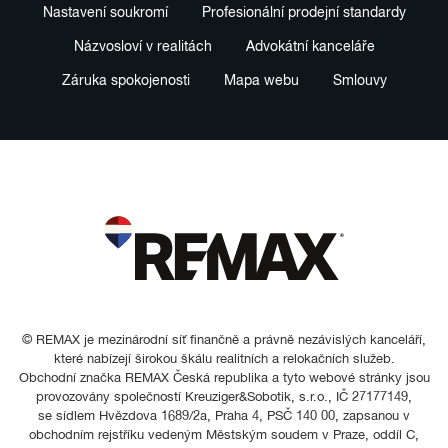
Nastavení soukromí
Profesionální prodejní standardy
Názvosloví v realitách
Advokátní kanceláře
Záruka spokojenosti
Mapa webu
Smlouvy
© REMAX je mezinárodní síť finančně a právně nezávislých kanceláří,
které nabízejí širokou škálu realitních a relokačních služeb.
Obchodní značka REMAX Česká republika a tyto webové stránky jsou
provozovány společností Kreuziger&Sobotik, s.r.o., IČ 27177149,
se sídlem Hvězdova 1689/2a, Praha 4, PSČ 140 00, zapsanou v
obchodním rejstříku vedeným Městským soudem v Praze, oddíl C,