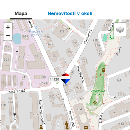
Mapa
Nemovitosti v okolí
+
−