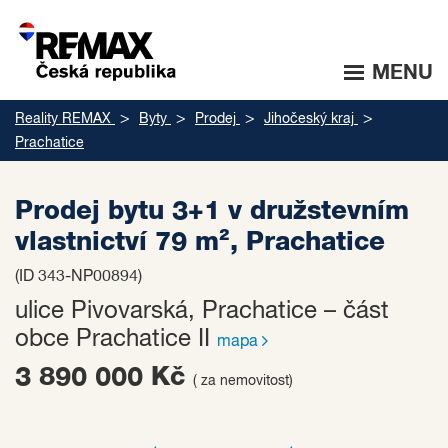
MENU
Reality REMAX
Byty
Prodej
Jihočeský kraj
Prachatice
Prodej bytu 3+1 v družstevním
vlastnictví 79 m², Prachatice
(ID 343-NP00894)
ulice Pivovarská, Prachatice – část
obce Prachatice II
mapa
3 890 000 Kč
( za nemovitost)