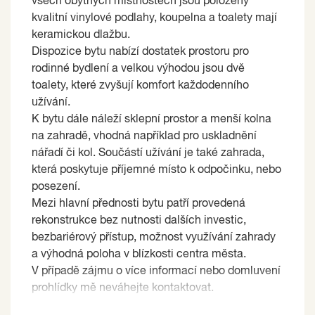
všech obytných místnostech jsou položeny
kvalitní vinylové podlahy, koupelna a toalety mají
keramickou dlažbu.
Dispozice bytu nabízí dostatek prostoru pro
rodinné bydlení a velkou výhodou jsou dvě
toalety, které zvyšují komfort každodenního
užívání.
K bytu dále náleží sklepní prostor a menší kolna
na zahradě, vhodná například pro uskladnění
nářadí či kol. Součástí užívání je také zahrada,
která poskytuje příjemné místo k odpočinku, nebo
posezení.
Mezi hlavní přednosti bytu patří provedená
rekonstrukce bez nutnosti dalších investic,
bezbariérový přístup, možnost využívání zahrady
a výhodná poloha v blízkosti centra města.
V případě zájmu o více informací nebo domluvení
prohlídky mě neváhejte kontaktovat.
Prodávající si vyhrazuje právo vybrat kupujícího