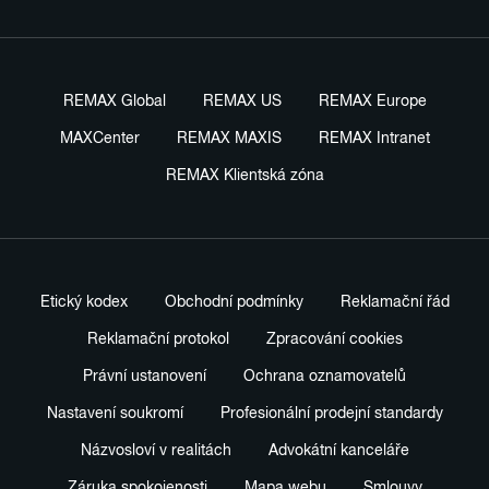
REMAX Global
REMAX US
REMAX Europe
MAXCenter
REMAX MAXIS
REMAX Intranet
REMAX Klientská zóna
Etický kodex
Obchodní podmínky
Reklamační řád
Reklamační protokol
Zpracování cookies
Právní ustanovení
Ochrana oznamovatelů
Nastavení soukromí
Profesionální prodejní standardy
Názvosloví v realitách
Advokátní kanceláře
Záruka spokojenosti
Mapa webu
Smlouvy