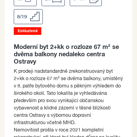
8/19
Exkluzivně
Moderní byt 2+kk o rozloze 67 m² se
dvěma balkony nedaleko centra
Ostravy
K prodeji nadstandardně zrekonstruovaný byt
2+kk o rozloze 67 m² se dvěma balkony, umístěný
v 8. patře bytového domu s pěkným výhledem do
širokého okolí. Tato lokalita je vyhledávána
především pro svou vynikající občanskou
vybavenost a klidné zázemí v těsné blízkosti
centra Ostravy s výbornou dopravní
infrastrukturou včetně MHD.
Nemovitost prošla v roce 2021 kompletní