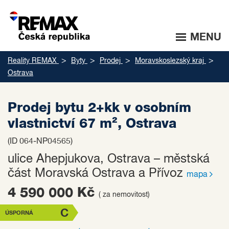
MENU
Reality REMAX
Byty
Prodej
Moravskoslezský kraj
Ostrava
Prodej bytu 2+kk v osobním
vlastnictví 67 m², Ostrava
(ID 064-NP04565)
ulice Ahepjukova, Ostrava – městská
část Moravská Ostrava a Přívoz
mapa
4 590 000 Kč
( za nemovitost)
C
ÚSPORNÁ