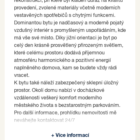
rekonstrukcí, při které byl kladen důraz na kvalitu
provedení, zvolené materiály včetně moderních
vestavěných spotřebičů s chytrými funkcemi.
Dominantou bytu je nadčasový a moderně pojatý
vzdušný interiér s promyšleným uspořádáním, kde
má vše své místo. Díky jižní orientaci je byt po
celý den krásně prosvětlený přirozeným světlem,
které celému prostoru dodává příjemnou
atmosféru harmonického a pozitivní energií
naplněného domova, kam se budete vždy rádi
vracet.
K bytu také náleží zabezpečený sklepní úložný
prostor. Okolí domu nabízí v docházkové
vzdálenosti veškerý komfort moderního
městského života s bezstarostným parkováním.
Pro další informace, prohlídku nemovitosti mě
neváhejte kontaktovat 24/7
Prodávající si vyhrazuje právo vybrat kupujícího
+ Více informací
na základě jím zvolených kritérií.