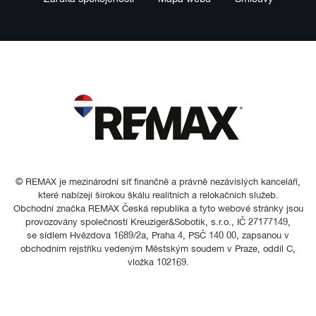
© REMAX je mezinárodní síť finančně a právně nezávislých kanceláří,
které nabízejí širokou škálu realitních a relokačních služeb.
Obchodní značka REMAX Česká republika a tyto webové stránky jsou
provozovány společností Kreuziger&Sobotik, s.r.o., IČ 27177149,
se sídlem Hvězdova 1689/2a, Praha 4, PSČ 140 00, zapsanou v
obchodním rejstříku vedeným Městským soudem v Praze, oddíl C,
vložka 102169.