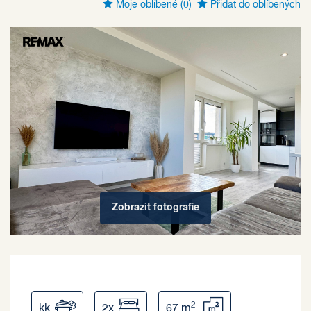
Moje oblíbené
(0)
Přidat do oblíbených
Zobrazit
fotografie
2
kk
2x
67 m