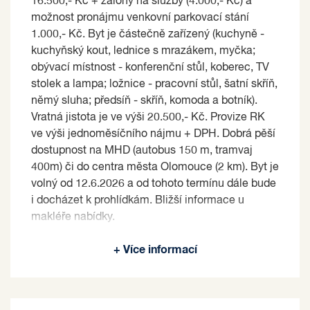
16.500,- Kč + zálohy na služby (4.000,- Kč) a
možnost pronájmu venkovní parkovací stání
1.000,- Kč. Byt je částečně zařízený (kuchyně -
kuchyňský kout, lednice s mrazákem, myčka;
obývací místnost - konferenční stůl, koberec, TV
stolek a lampa; ložnice - pracovní stůl, šatní skříň,
němý sluha; předsíň - skříň, komoda a botník).
Vratná jistota je ve výši 20.500,- Kč. Provize RK
ve výši jednoměsíčního nájmu + DPH. Dobrá pěší
dostupnost na MHD (autobus 150 m, tramvaj
400m) či do centra města Olomouce (2 km). Byt je
volný od 12.6.2026 a od tohoto termínu dále bude
i docházet k prohlídkám. Bližší informace u
makléře nabídky.
Pronajímající si vyhrazuje právo vybrat nájemce
+ Více informací
na základě jím zvolených kritérií.