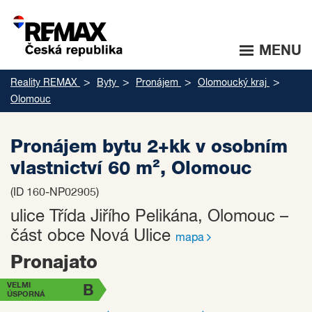
MENU
Reality REMAX
Byty
Pronájem
Olomoucký kraj
Olomouc
Pronájem bytu 2+kk v osobním
vlastnictví 60 m², Olomouc
(ID 160-NP02905)
ulice Třída Jiřího Pelikána, Olomouc –
část obce Nová Ulice
mapa
Pronajato
VELMI
B
ÚSPORNÁ