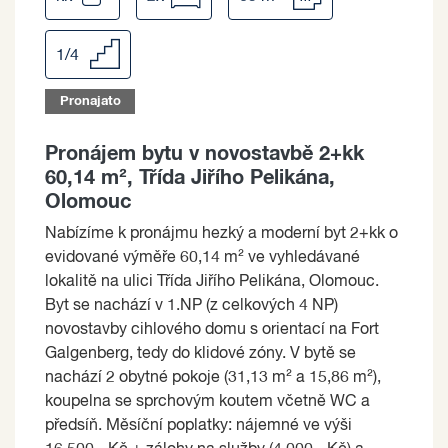
1/4
Pronajato
Pronájem bytu v novostavbě 2+kk
60,14 m², Třída Jiřího Pelikána,
Olomouc
Nabízíme k pronájmu hezký a moderní byt 2+kk o
evidované výměře 60,14 m² ve vyhledávané
lokalitě na ulici Třída Jiřího Pelikána, Olomouc.
Byt se nachází v 1.NP (z celkových 4 NP)
novostavby cihlového domu s orientací na Fort
Galgenberg, tedy do klidové zóny. V bytě se
nachází 2 obytné pokoje (31,13 m² a 15,86 m²),
koupelna se sprchovým koutem včetně WC a
předsíň. Měsíční poplatky: nájemné ve výši