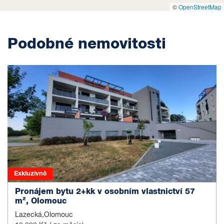
©
OpenStreetMap
Podobné nemovitosti
Exkluzivně
Pronájem bytu 2+kk v osobním vlastnictví 57
m², Olomouc
Lazecká,Olomouc