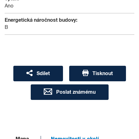
Ano
Energetická náročnost budovy:
B
Sdílet
Tisknout
Poslat známému
Mapa
Nemovitosti v okolí