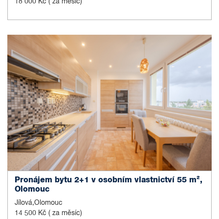
18 000 Kč
( za měsíc)
Pronájem bytu 2+1 v osobním vlastnictví 55 m²,
Olomouc
Jílová,Olomouc
14 500 Kč
( za měsíc)