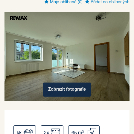
Moje oblíbené
(0)
Přidat do oblíbených
Zobrazit
fotografie
2
kk
2x
65 m