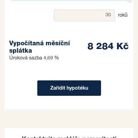
roků
Vypočítaná měsíční
8 284 Kč
splátka
Úroková sazba
4.69 %
Zařídit hypotéku