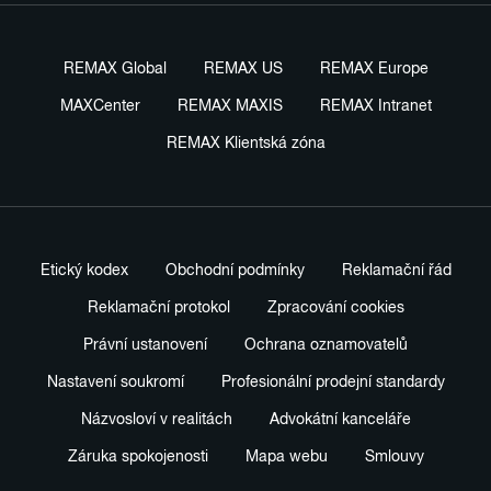
REMAX Global
REMAX US
REMAX Europe
MAXCenter
REMAX MAXIS
REMAX Intranet
REMAX Klientská zóna
Etický kodex
Obchodní podmínky
Reklamační řád
Reklamační protokol
Zpracování cookies
Právní ustanovení
Ochrana oznamovatelů
Nastavení soukromí
Profesionální prodejní standardy
Názvosloví v realitách
Advokátní kanceláře
Záruka spokojenosti
Mapa webu
Smlouvy