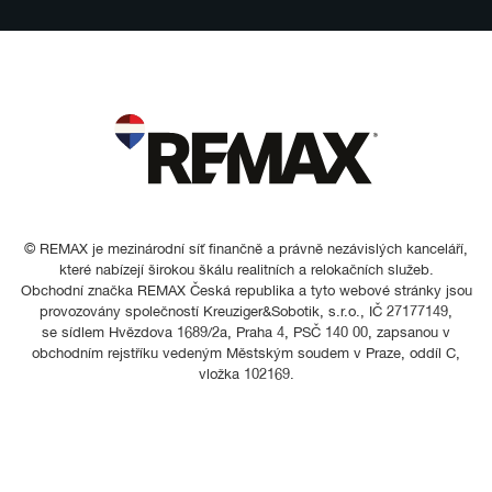
© REMAX je mezinárodní síť finančně a právně nezávislých kanceláří,
které nabízejí širokou škálu realitních a relokačních služeb.
Obchodní značka REMAX Česká republika a tyto webové stránky jsou
provozovány společností Kreuziger&Sobotik, s.r.o., IČ 27177149,
se sídlem Hvězdova 1689/2a, Praha 4, PSČ 140 00, zapsanou v
obchodním rejstříku vedeným Městským soudem v Praze, oddíl C,
vložka 102169.