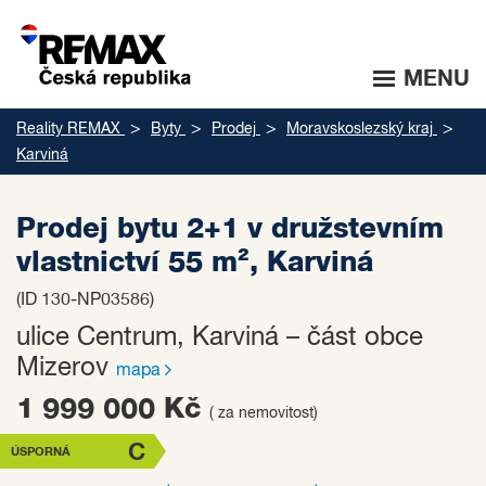
MENU
Reality REMAX
Byty
Prodej
Moravskoslezský kraj
Karviná
Prodej bytu 2+1 v družstevním
vlastnictví 55 m², Karviná
(ID 130-NP03586)
ulice Centrum, Karviná – část obce
Mizerov
mapa
1 999 000 Kč
( za nemovitost)
C
ÚSPORNÁ