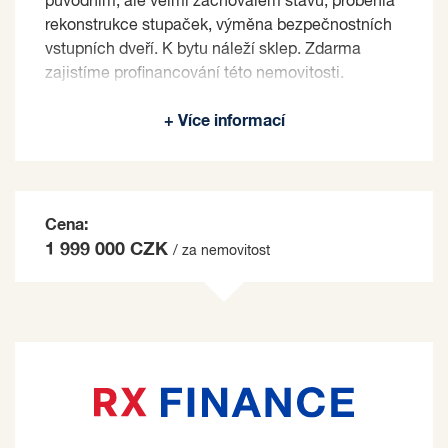
původním, ale velmi zachovalém stavu, proběhla
rekonstrukce stupaček, výměna bezpečnostních
vstupních dveří. K bytu náleží sklep. Zdarma
zajistíme profinancování této nemovitosti.
Prodávající si vyhrazuje právo vybrat kupujícího
+ Více informací
na základě jím zvolených kritérií.
Cena:
1 999 000 CZK
/ za nemovitost