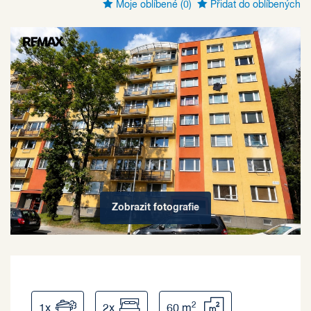
Moje oblíbené
(0)
Přidat do oblíbených
Zobrazit
fotografie
2
1x
2x
60 m