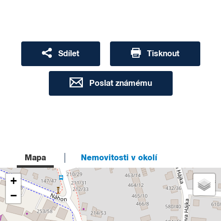
Sdílet
Tisknout
Poslat známému
Mapa
Nemovitosti v okolí
+
−