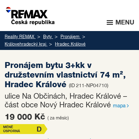
MENU
Reality REMAX
Byty
Pronájem
Královehradecký kraj
Hradec Králové
Pronájem bytu 3+kk v
družstevním vlastnictví 74 m²,
Hradec Králové
(ID 211-NP04710)
ulice Na Občinách, Hradec Králové –
část obce Nový Hradec Králové
mapa
19 000 Kč
( za měsíc)
MÉNĚ
D
ÚSPORNÁ