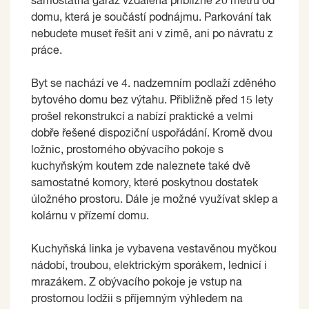
samostatná garáž vzdálená přibližně 20 metrů od
domu, která je součástí podnájmu. Parkování tak
nebudete muset řešit ani v zimě, ani po návratu z
práce.
Byt se nachází ve 4. nadzemním podlaží zděného
bytového domu bez výtahu. Přibližně před 15 lety
prošel rekonstrukcí a nabízí praktické a velmi
dobře řešené dispoziční uspořádání. Kromě dvou
ložnic, prostorného obývacího pokoje s
kuchyňským koutem zde naleznete také dvě
samostatné komory, které poskytnou dostatek
úložného prostoru. Dále je možné využívat sklep a
kolárnu v přízemí domu.
Kuchyňská linka je vybavena vestavěnou myčkou
nádobí, troubou, elektrickým sporákem, lednicí i
mrazákem. Z obývacího pokoje je vstup na
prostornou lodžii s příjemným výhledem na