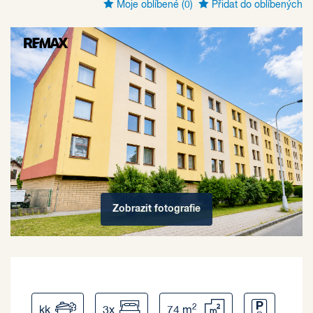
Moje oblíbené
(0)
Přidat do oblíbených
Zobrazit
fotografie
2
kk
3x
74 m