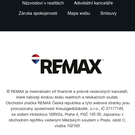
Názvosloví v realitách
Advokátní kanceláře
Záruka spokojenosti
Mapa webu
Smlouvy
© REMAX je mezinárodní síť finančně a právně nezávislých kanceláří,
které nabízejí širokou škálu realitních a relokačních služeb.
Obchodní značka REMAX Česká republika a tyto webové stránky jsou
provozovány společností Kreuziger&Sobotik, s.r.o., IČ 27177149,
se sídlem Hvězdova 1689/2a, Praha 4, PSČ 140 00, zapsanou v
obchodním rejstříku vedeným Městským soudem v Praze, oddíl C,
vložka 102169.