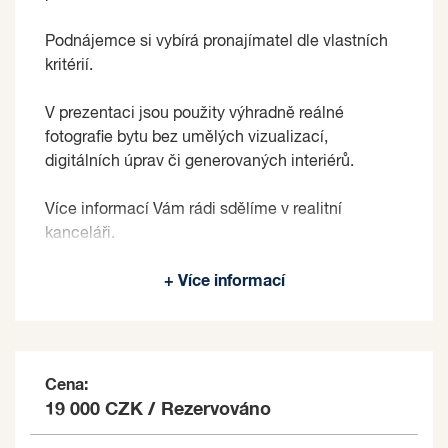
Podnájemce si vybírá pronajímatel dle vlastních
kritérií.
V prezentaci jsou použity výhradně reálné
fotografie bytu bez umělých vizualizací,
digitálních úprav či generovaných interiérů.
Více informací Vám rádi sdělíme v realitní
kanceláři.
Pronajímající si vyhrazuje právo vybrat nájemce
+ Více informací
na základě jím zvolených kritérií.
Cena:
19 000 CZK
/
Rezervováno